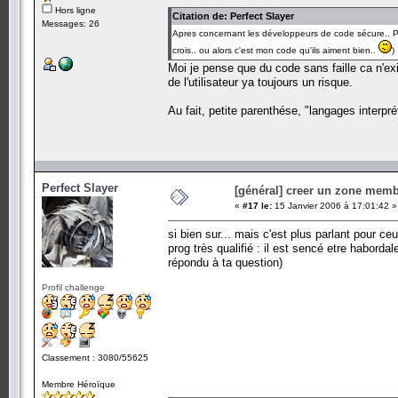
Hors ligne
Citation de: Perfect Slayer
Messages: 26
Apres concernant les développeurs de code sécure.. Per
crois.. ou alors c'est mon code qu'ils aiment bien..
)
Moi je pense que du code sans faille ca n'ex
de l'utilisateur ya toujours un risque.
Au fait, petite parenthése, "langages interpr
Perfect Slayer
[général] creer un zone memb
«
#17 le:
15 Janvier 2006 à 17:01:42 »
si bien sur... mais c'est plus parlant pour c
prog très qualifié : il est sencé etre haborda
répondu à ta question)
Profil challenge
Classement : 3080/55625
Membre Héroïque