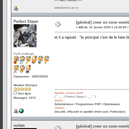
<-< Nox | Kernox >->
www.Kernox.ze.cx
Perfect Slayer
[général] creer un zone memb
«
#21 le:
24 Janvier 2006 à 18:48:09 »
et il a rajouté : "le principal c'est de le faire 
Profil challenge
Classement : 3080/55625
Membre Héroïque
Newbie Contest Staff :
Hors ligne
(¯`·._.· [ Perfect Slayer ] ·._.·´¯)
Messages: 1974
Status :
Administrateur / Programmeur PHP / Optimisateur
Citation :
Sécurité, efficacité et rapidité riment avec Perfect(ion)
noitan
[général] creer un zone memb