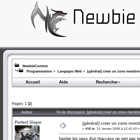
NewbieContest
Programmation
»
Langages Web
»
[général] creer un zone membre
Accueil
Aide
Rechercher
Pages:
1
[
2
]
Auteur
Fil de discussion: [général] creer un zone membr
Perfect Slayer
[général] creer un zone memb
«
#15 le:
15 Janvier 2006 à 12:42:43 »
hasher les pass d'un htaccess ne sert pas te