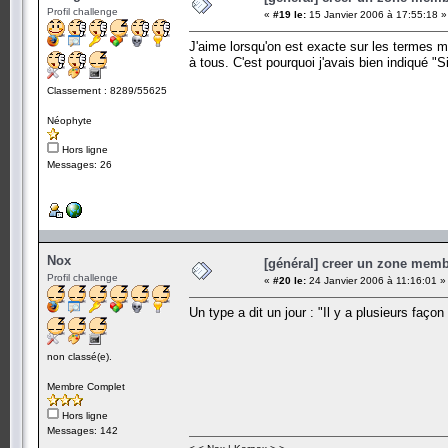
Profil challenge
«
#19 le:
15 Janvier 2006 à 17:55:18 »
J'aime lorsqu'on est exacte sur les termes m
à tous. C'est pourquoi j'avais bien indiqué "
Classement : 8289/55625
Néophyte
Hors ligne
Messages: 26
Nox
[général] creer un zone memb
Profil challenge
«
#20 le:
24 Janvier 2006 à 11:16:01 »
Un type a dit un jour : "Il y a plusieurs façon 
non classé(e).
Membre Complet
Hors ligne
Messages: 142