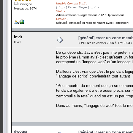
Newbie Contest Staff :
Hors ligne
(¯`·._.· [ Perfect Slayer ] ·._.·´¯)
Messages: 1974
Status :
Administrateur / Programmeur PHP / Optimisateur
Citation :
Sécurité, efficacité et rapidité riment avec Perfect(ion)
Invit
[général] creer un zone memb
Invité
«
#18 le:
15 Janvier 2006 à 17:13:03 »
Bé ça dépends, Java n'est pas interprêté, il
le problème (à mon avis) c'est qu'étant un f
correspond un "langage web" qu'un langage i
D'ailleurs c'est vrai que c'est le pendant lo
"langage de script" conviendrait tout autant
"Peu importe, du moment que ça se comprend",
tendance également à être aussi précis sur l
zembrouille la tete" quand on est un peu tro
Donc au moins, "langage du web" tout le mo
dwogsi
[général] creer un zone memb