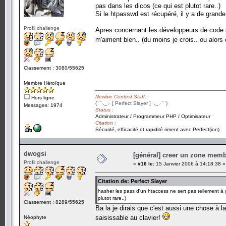
pas dans les dicos (ce qui est plutot rare..)
Si le htpasswd est récupéré, il y a de grande
Profil challenge
Apres concernant les développeurs de code sé
m'aiment bien.. (du moins je crois.. ou alors
Classement : 3080/55625
Membre Héroïque
Newbie Contest Staff :
Hors ligne
(¯`·._.· [ Perfect Slayer ] ·._.·´¯)
Messages: 1974
Status :
Administrateur / Programmeur PHP / Optimisateur
Citation :
Sécurité, efficacité et rapidité riment avec Perfect(ion)
dwogsi
[général] creer un zone memb
Profil challenge
«
#16 le:
15 Janvier 2006 à 14:18:38 »
Citation de: Perfect Slayer
hasher les pass d'un htaccess ne sert pas tellement à g
plutot rare..)
Classement : 8289/55625
Ba la je dirais que c'est aussi une chose à la
saisissable au clavier!
Néophyte