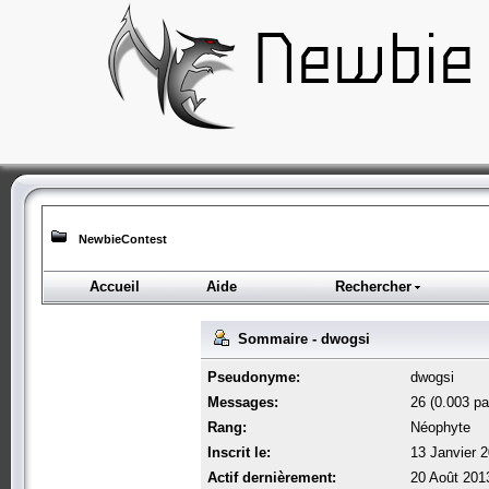
NewbieContest
Accueil
Aide
Rechercher
Sommaire - dwogsi
Pseudonyme:
dwogsi
Messages:
26 (0.003 par
Rang:
Néophyte
Inscrit le:
13 Janvier 
Actif dernièrement:
20 Août 201