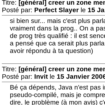
Titre:
[général] creer un zone me
Posté par:
Perfect Slayer
le
15 Ja
si bien sur... mais c'est plus pa
vraiment dans la prog.. On a pas
de prog très qualifié : il est se
a pensé que ca serait plus parla
avoir répondu à ta question)
Titre:
[général] creer un zone me
Posté par:
Invit
le
15 Janvier 200
Bé ça dépends, Java n'est pas in
pseudo-compilé, mais je compren
dire, le problème (à mon avis) c