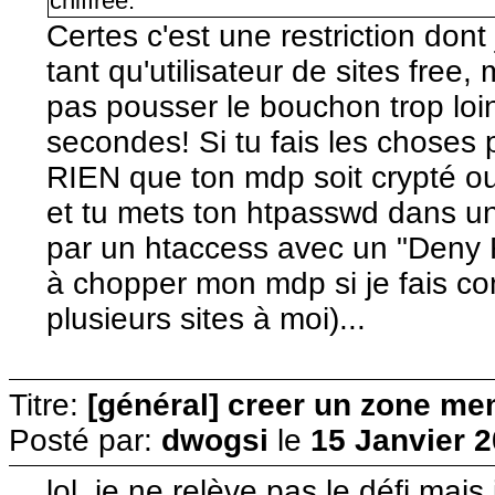
chiffrée.
Certes c'est une restriction don
tant qu'utilisateur de sites free
pas pousser le bouchon trop loin,
secondes! Si tu fais les chose
RIEN que ton mdp soit crypté ou 
et tu mets ton htpasswd dans un
par un htaccess avec un "Deny F
à chopper mon mdp si je fais com
plusieurs sites à moi)...
Titre:
[général] creer un zone me
Posté par:
dwogsi
le
15 Janvier 2
lol, je ne relève pas le défi mais