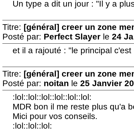
Un type a dit un jour : "Il y a plu
Titre:
[général] creer un zone me
Posté par:
Perfect Slayer
le
24 Ja
et il a rajouté : "le principal c'es
Titre:
[général] creer un zone me
Posté par:
noitan
le
25 Janvier 20
:lol::lol::lol::lol::lol::lol:
MDR bon il me reste plus qu'a bo
Mici pour vos conseils.
:lol::lol::lol: