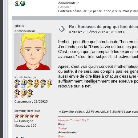
Administrateur
Citation :
Cartésien désabusé : je pense, donc je suis, mais je m'e
pixis
Re : Épreuves de prog qui font déc
Administrateur
«
#12 le:
23 Février 2016 à 10:39:59 »
Ferbos, peut-être que la notion de "bon en m
J'entends pas là "Dans la vie de tous les j
C'est pour ça que j'ai remplacé les express
avancées" c'est très subjectif. Effectiveme
Après, c'est vrai qu'un concept mathématiqu
ou autre, il ne sera pas compris pas les gens 
aussi envie de dire libre à chacun d'essayer
Profil challenge
suffisamment intelligemment une épreuve pou
retrouve sur le net.
Classement : 27/55625
Membre Héroïque
«
Dernière édition: 23 Février 2016 à 10:46:56 par pixis
Newbie Contest Staff :
Hors ligne
Pixis
Messages: 669
Statut :
Administrateur
Blog :