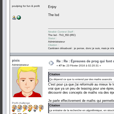
poulping for fun & profit
Enjoy
The lsd
Newbie Contest Staff :
The lsd - Th3_l5D (IRC)
Statut :
Administrateur
Citation :
Cartésien désabusé : je pense, donc je suis, mais je m'e
pixis
Re : Re : Épreuves de prog qui font
Administrateur
«
#7 le:
23 Février 2016 à 02:20:31 »
Citation
Ça dépend ce que tu entend par des maths avancés
C'est pour ça que j'ai reformulé au mieux le t
vrai que ya un peu de teasing pour une épr
découvrir des concepts de maths via des é
Je parle effectivement de maths qui permett
Profil challenge
Citation
ça entraine de la recherche en algorithmique, en stru