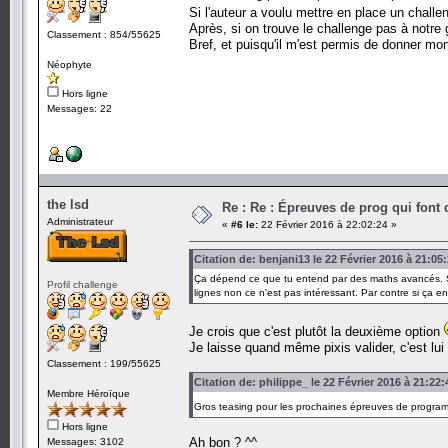
Si l'auteur a voulu mettre en place un chal
Après, si on trouve le challenge pas à notre 
Classement : 854/55625
Bref, et puisqu'il m'est permis de donner mon
Néophyte
Hors ligne
Messages: 22
the lsd
Re : Re : Épreuves de prog qui font
Administrateur
«
#6 le:
22 Février 2016 à 22:02:24 »
Citation de: benjani13 le 22 Février 2016 à 21:05
Ça dépend ce que tu entend par des maths avancés. Si
Profil challenge
lignes non ce n'est pas intéressant. Par contre si ça e
Je crois que c'est plutôt la deuxième option
Je laisse quand même pixis valider, c'est lui 
Classement : 199/55625
Citation de: philippe_ le 22 Février 2016 à 21:22:
Membre Héroïque
Gros teasing pour les prochaines épreuves de progr
Hors ligne
Ah bon ? ^^
Messages: 3102