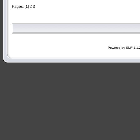
Pages: [
1
]
2
3
Powered by SMF 1.1.