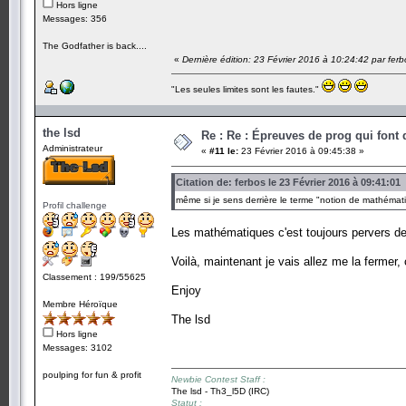
Hors ligne
Messages: 356
The Godfather is back....
«
Dernière édition: 23 Février 2016 à 10:24:42 par ferb
"Les seules limites sont les fautes."
the lsd
Re : Re : Épreuves de prog qui font
Administrateur
«
#11 le:
23 Février 2016 à 09:45:38 »
Citation de: ferbos le 23 Février 2016 à 09:41:01
même si je sens derrière le terme "notion de mathémati
Profil challenge
Les mathématiques c'est toujours pervers de
Voilà, maintenant je vais allez me la fermer, ç
Classement : 199/55625
Enjoy
Membre Héroïque
The lsd
Hors ligne
Messages: 3102
poulping for fun & profit
Newbie Contest Staff :
The lsd - Th3_l5D (IRC)
Statut :