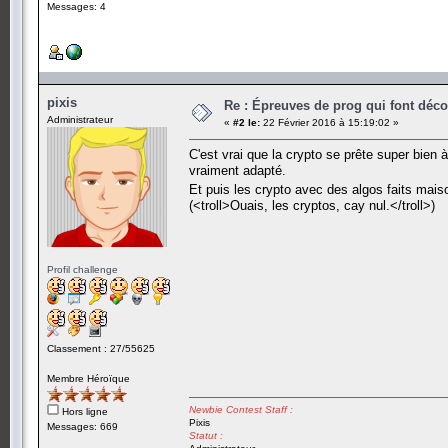
Messages: 4
pixis
Re : Épreuves de prog qui font déc
Administrateur
«
#2 le:
22 Février 2016 à 15:19:02 »
C'est vrai que la crypto se prête super bien
vraiment adapté.
Et puis les crypto avec des algos faits mais
(<troll>Ouais, les cryptos, cay nul.</troll>)
Profil challenge
Classement : 27/55625
Membre Héroïque
Newbie Contest Staff :
Hors ligne
Pixis
Messages: 669
Statut :