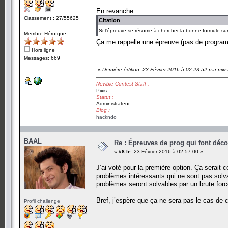
En revanche :
Classement : 27/55625
Citation
Si l'épreuve se résume à chercher la bonne formule s
Membre Héroïque
Ça me rappelle une épreuve (pas de programma
Hors ligne
Messages: 669
«
Dernière édition: 23 Février 2016 à 02:23:52 par pixis
Newbie Contest Staff :
Pixis
Statut :
Administrateur
Blog :
hackndo
BAAL
Re : Épreuves de prog qui font déc
«
#8 le:
23 Février 2016 à 02:57:00 »
J’ai voté pour la première option. Ça serait 
problèmes intéressants qui ne sont pas solv
problèmes seront solvables par un brute forc
Bref, j’espère que ça ne sera pas le cas de ce
Profil challenge