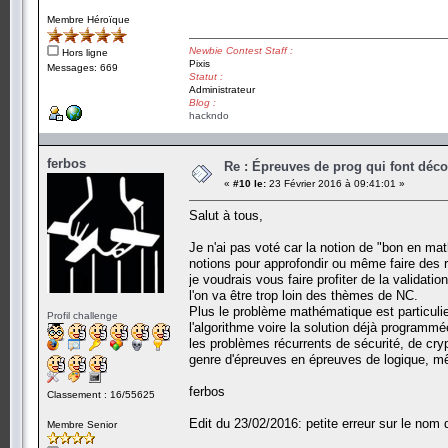
Membre Héroïque
Newbie Contest Staff :
Hors ligne
Pixis
Messages: 669
Statut :
Administrateur
Blog :
hackndo
ferbos
Re : Épreuves de prog qui font déc
«
#10 le:
23 Février 2016 à 09:41:01 »
Salut à tous,
Je n'ai pas voté car la notion de "bon en ma
notions pour approfondir ou même faire des r
je voudrais vous faire profiter de la validatio
l'on va être trop loin des thèmes de NC.
Plus le problème mathématique est particulie
Profil challenge
l'algorithme voire la solution déjà programm
les problèmes récurrents de sécurité, de crypt
genre d'épreuves en épreuves de logique, mêm
ferbos
Classement : 16/55625
Edit du 23/02/2016: petite erreur sur le nom d
Membre Senior