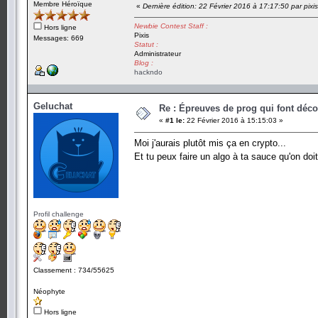
Membre Héroïque
«
Dernière édition: 22 Février 2016 à 17:17:50 par pixis
Newbie Contest Staff :
Hors ligne
Pixis
Messages: 669
Statut :
Administrateur
Blog :
hackndo
Geluchat
Re : Épreuves de prog qui font déc
«
#1 le:
22 Février 2016 à 15:15:03 »
Moi j'aurais plutôt mis ça en crypto...
Et tu peux faire un algo à ta sauce qu'on doi
Profil challenge
Classement : 734/55625
Néophyte
Hors ligne