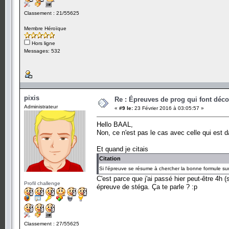
Classement : 21/55625
Membre Héroïque
Hors ligne
Messages: 532
pixis
Re : Épreuves de prog qui font déc
Administrateur
«
#9 le:
23 Février 2016 à 03:05:57 »
Hello BAAL,
Non, ce n'est pas le cas avec celle qui est d
Et quand je citais
Citation
Si l'épreuve se résume à chercher la bonne formule s
C'est parce que j'ai passé hier peut-être 4h
Profil challenge
épreuve de stéga. Ça te parle ? :p
Classement : 27/55625