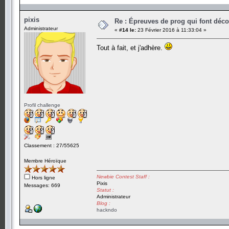
pixis
Re : Épreuves de prog qui font déc
Administrateur
«
#14 le:
23 Février 2016 à 11:33:04 »
Tout à fait, et j'adhère.
Profil challenge
Classement : 27/55625
Membre Héroïque
Newbie Contest Staff :
Hors ligne
Pixis
Messages: 669
Statut :
Administrateur
Blog :
hackndo