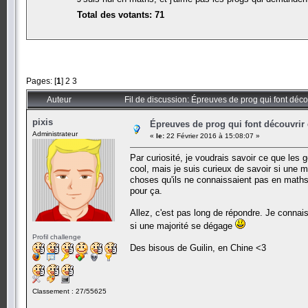
Total des votants: 71
Pages: [
1
]
2
3
Auteur
Fil de discussion: Épreuves de prog qui font déc
pixis
Épreuves de prog qui font découvrir
Administrateur
«
le:
22 Février 2016 à 15:08:07 »
Par curiosité, je voudrais savoir ce que le
cool, mais je suis curieux de savoir si une m
choses qu'ils ne connaissaient pas en maths 
pour ça.
Allez, c'est pas long de répondre. Je connai
si une majorité se dégage
Profil challenge
Des bisous de Guilin, en Chine <3
Classement : 27/55625