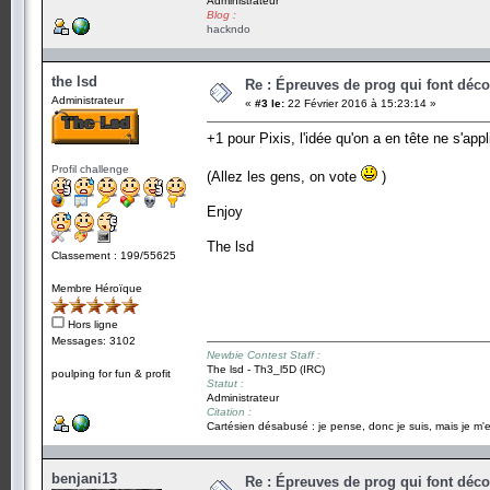
Administrateur
Blog :
hackndo
the lsd
Re : Épreuves de prog qui font déc
Administrateur
«
#3 le:
22 Février 2016 à 15:23:14 »
+1 pour Pixis, l'idée qu'on a en tête ne s'app
Profil challenge
(Allez les gens, on vote
)
Enjoy
The lsd
Classement : 199/55625
Membre Héroïque
Hors ligne
Messages: 3102
Newbie Contest Staff :
The lsd - Th3_l5D (IRC)
poulping for fun & profit
Statut :
Administrateur
Citation :
Cartésien désabusé : je pense, donc je suis, mais je m'e
benjani13
Re : Épreuves de prog qui font déc