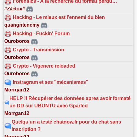
Forensics - À la recherche du format perdu…
#Z@tox#
Hacking - Le mieux est l'ennemi du bien
quangntenemy
Hacking - Fuckin' Forum
Ouroboros
Crypto - Transmission
Ouroboros
Crypto - Vigenere reloaded
Ouroboros
Instragram et ses "mécanismes"
Morrgan12
HELP !! Récupérer des données apres avoir formaté
un DD sur UBUNTU avec Gparted
Morrgan12
Quelqu'un a testé chatnow.fr pour du chat sans
inscription ?
Morrgan12