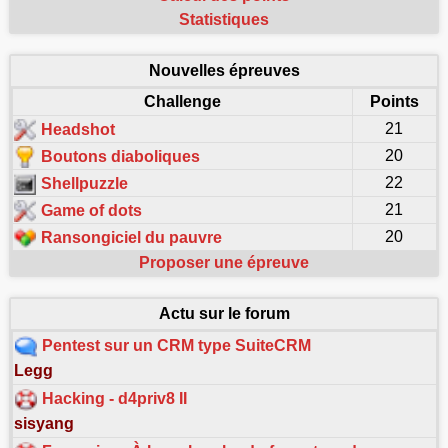
Statistiques
Nouvelles épreuves
Challenge
Points
21
Headshot
20
Boutons diaboliques
22
Shellpuzzle
21
Game of dots
20
Ransongiciel du pauvre
Proposer une épreuve
Actu sur le forum
Pentest sur un CRM type SuiteCRM
Legg
Hacking - d4priv8 II
sisyang