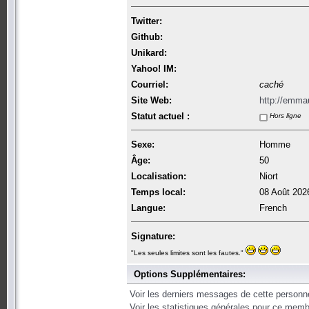
Twitter:
Github:
Unikard:
Yahoo! IM:
Courriel:
caché
Site Web:
http://emmau
Statut actuel :
Hors ligne
Sexe:
Homme
Âge:
50
Localisation:
Niort
Temps local:
08 Août 202
Langue:
French
Signature:
"Les seules limites sont les fautes."
Options Supplémentaires:
Voir les derniers messages de cette personn
Voir les statistiques générales pour ce memb