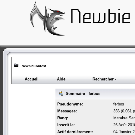
NewbieContest
Accueil
Aide
Rechercher
Sommaire - ferbos
Pseudonyme:
ferbos
Messages:
356 (0.061 p
Rang:
Membre Sen
Inscrit le:
26 Août 201
Actif dernièrement:
04 Janvier 