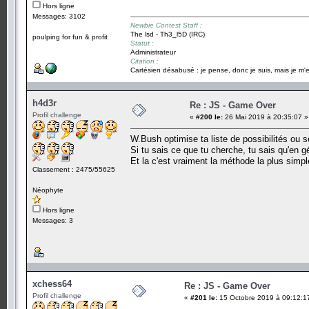
Hors ligne
Messages: 3102
Newbie Contest Staff :
The lsd - Th3_l5D (IRC)
poulping for fun & profit
Statut :
Administrateur
Citation :
Cartésien désabusé : je pense, donc je suis, mais je m'e
h4d3r
Re : JS - Game Over
Profil challenge
«
#200 le:
26 Mai 2019 à 20:35:07 »
W.Bush optimise ta liste de possibilités ou sé
Si tu sais ce que tu cherche, tu sais qu'en 
Et la c'est vraiment la méthode la plus simple 
Classement : 2475/55625
Néophyte
Hors ligne
Messages: 3
xchess64
Re : JS - Game Over
Profil challenge
«
#201 le:
15 Octobre 2019 à 09:12:1