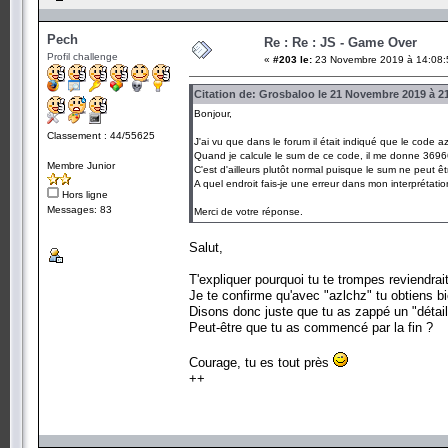
Pech
Re : Re : JS - Game Over
Profil challenge
«
#203 le:
23 Novembre 2019 à 14:08:
Citation de: Grosbaloo le 21 Novembre 2019 à 2
Bonjour,
Classement : 44/55625
J'ai vu que dans le forum il était indiqué que le code az
Quand je calcule le sum de ce code, il me donne 36
Membre Junior
C'est d'ailleurs plutôt normal puisque le sum ne peut ê
A quel endroit fais-je une erreur dans mon interprétati
Hors ligne
Messages: 83
Merci de votre réponse.
Salut,
T'expliquer pourquoi tu te trompes reviendrait
Je te confirme qu'avec "azlchz" tu obtiens b
Disons donc juste que tu as zappé un "détail
Peut-être que tu as commencé par la fin ?
Courage, tu es tout près
++