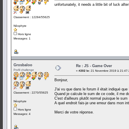
unfortunately, it needs a little bit of luck a
Classement : 12284/55625
Néophyte
Hors ligne
Messages: 1
Grosbaloo
Re : JS - Game Over
Profil challenge
«
#202 le:
21 Novembre 2019 à 21:47:
Bonjour,
J'ai vu que dans le forum il était indiqué que
Classement : 2270/55625
Quand je calcule le sum de ce code, il me
C'est d'ailleurs plutôt normal puisque le sum
Néophyte
A quel endroit fais-je une erreur dans mon in
Hors ligne
Merci de votre réponse.
Messages: 4