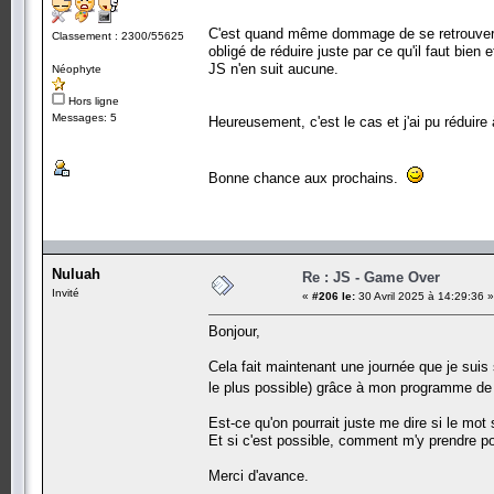
C'est quand même dommage de se retrouver av
Classement : 2300/55625
obligé de réduire juste par ce qu'il faut bien
JS n'en suit aucune.
Néophyte
Hors ligne
Messages: 5
Heureusement, c'est le cas et j'ai pu réduire
Bonne chance aux prochains.
Nuluah
Re : JS - Game Over
Invité
«
#206 le:
30 Avril 2025 à 14:29:36 »
Bonjour,
Cela fait maintenant une journée que je suis s
le plus possible) grâce à mon programme 
Est-ce qu'on pourrait juste me dire si le mot 
Et si c'est possible, comment m'y prendre pou
Merci d'avance.