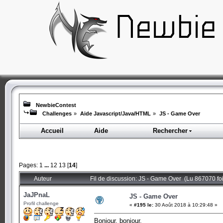
NewbieContest
Challenges
»
Aide Javascript/Java/HTML
»
JS - Game Over
Accueil
Aide
Rechercher
Pages:
1
...
12
13
[
14
]
Auteur
Fil de discussion: JS - Game Over (Lu 867070 foi
JaJPnaL
JS - Game Over
Profil challenge
«
#195 le:
30 Août 2018 à 10:29:48 »
Bonjour, bonjour,