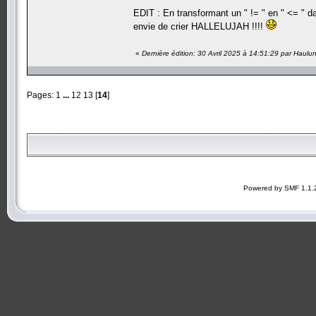
EDIT : En transformant un " != " en " <= " 
envie de crier HALLELUJAH !!!!
«
Dernière édition: 30 Avril 2025 à 14:51:29 par Haulu
Pages:
1
...
12
13
[
14
]
Powered by SMF 1.1.