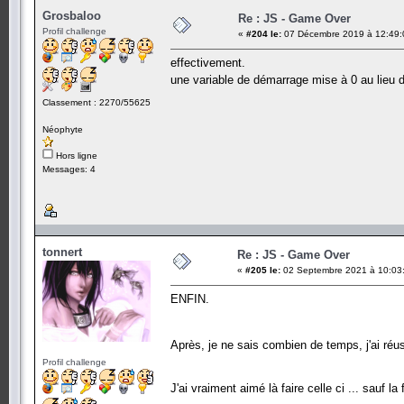
Grosbaloo
Re : JS - Game Over
Profil challenge
«
#204 le:
07 Décembre 2019 à 12:49:
effectivement.
une variable de démarrage mise à 0 au lieu 
Classement : 2270/55625
Néophyte
Hors ligne
Messages: 4
tonnert
Re : JS - Game Over
«
#205 le:
02 Septembre 2021 à 10:03
ENFIN.
Après, je ne sais combien de temps, j'ai ré
Profil challenge
J'ai vraiment aimé là faire celle ci ... sauf la f