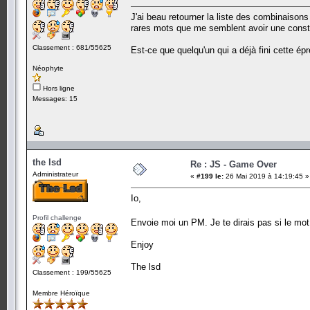
J'ai beau retourner la liste des combinaisons
rares mots que me semblent avoir une constr
Classement : 681/55625
Est-ce que quelqu'un qui a déjà fini cette é
Néophyte
Hors ligne
Messages: 15
the lsd
Re : JS - Game Over
Administrateur
«
#199 le:
26 Mai 2019 à 14:19:45 »
Io,
Profil challenge
Envoie moi un PM. Je te dirais pas si le mot
Enjoy
The lsd
Classement : 199/55625
Membre Héroïque