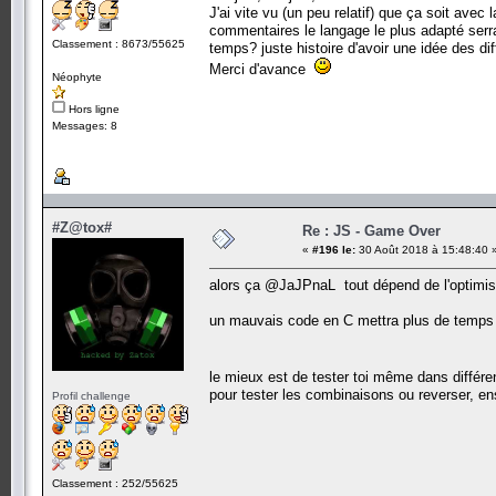
J'ai vite vu (un peu relatif) que ça soit ave
commentaires le langage le plus adapté serrai
Classement : 8673/55625
temps? juste histoire d'avoir une idée des d
Merci d'avance
Néophyte
Hors ligne
Messages: 8
#Z@tox#
Re : JS - Game Over
«
#196 le:
30 Août 2018 à 15:48:40 
alors ça @JaJPnaL tout dépend de l'optimisat
un mauvais code en C mettra plus de temps q
le mieux est de tester toi même dans différ
pour tester les combinaisons ou reverser, e
Profil challenge
Classement : 252/55625