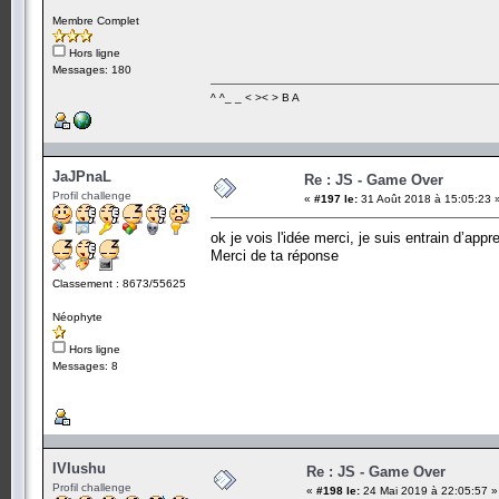
Membre Complet
Hors ligne
Messages: 180
^ ^_ _ < >< > B A
JaJPnaL
Re : JS - Game Over
Profil challenge
«
#197 le:
31 Août 2018 à 15:05:23 
ok je vois l'idée merci, je suis entrain d’app
Merci de ta réponse
Classement : 8673/55625
Néophyte
Hors ligne
Messages: 8
IVIushu
Re : JS - Game Over
Profil challenge
«
#198 le:
24 Mai 2019 à 22:05:57 »