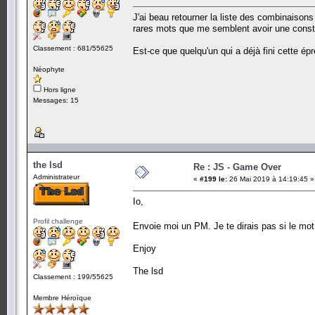
J'ai beau retourner la liste des combinaisons
rares mots que me semblent avoir une constr
Classement : 681/55625
Est-ce que quelqu'un qui a déjà fini cette é
Néophyte
Hors ligne
Messages: 15
the lsd
Re : JS - Game Over
Administrateur
«
#199 le:
26 Mai 2019 à 14:19:45 »
Io,
Profil challenge
Envoie moi un PM. Je te dirais pas si le mot
Enjoy
The lsd
Classement : 199/55625
Membre Héroïque