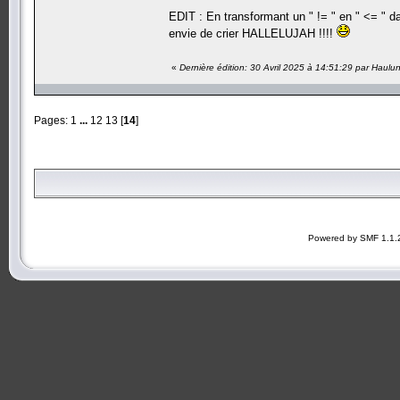
EDIT : En transformant un " != " en " <= " 
envie de crier HALLELUJAH !!!!
«
Dernière édition: 30 Avril 2025 à 14:51:29 par Haulu
Pages:
1
...
12
13
[
14
]
Powered by SMF 1.1.