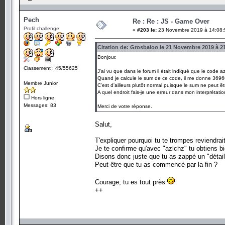
Pech
Re : Re : JS - Game Over
Profil challenge
«
#203 le:
23 Novembre 2019 à 14:08:
Citation de: Grosbaloo le 21 Novembre 2019 à 2
Bonjour,
Classement : 45/55625
J'ai vu que dans le forum il était indiqué que le code az
Quand je calcule le sum de ce code, il me donne 36
Membre Junior
C'est d'ailleurs plutôt normal puisque le sum ne peut ê
A quel endroit fais-je une erreur dans mon interprétati
Hors ligne
Messages: 83
Merci de votre réponse.
Salut,
T'expliquer pourquoi tu te trompes reviendrait
Je te confirme qu'avec "azlchz" tu obtiens b
Disons donc juste que tu as zappé un "détail
Peut-être que tu as commencé par la fin ?
Courage, tu es tout près
++