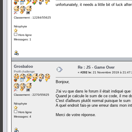
unfortunately, it needs a little bit of luck a
Classement : 12284/55625
Néophyte
Hors ligne
Messages: 1
Grosbaloo
Re : JS - Game Over
Profil challenge
«
#202 le:
21 Novembre 2019 à 21:47:
Bonjour,
J'ai vu que dans le forum il était indiqué que
Classement : 2270/55625
Quand je calcule le sum de ce code, il me
C'est d'ailleurs plutôt normal puisque le sum
Néophyte
A quel endroit fais-je une erreur dans mon in
Hors ligne
Merci de votre réponse.
Messages: 4