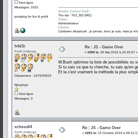
Hors ligne
Messages: 3102
Newbie Contest Staff :
The lsd - Th3_l5D (IRC)
poulping for fun & profit
Statut :
Administrateur
Citation :
Cartésien désabusé : je pense, donc je suis, mais je m'e
h4d3r
Re : JS - Game Over
Profil challenge
«
#200 le:
26 Mai 2019 à 20:35:07 »
W.Bush optimise ta liste de possibilités ou sé
Si tu sais ce que tu cherche, tu sais qu'en 
Et la c'est vraiment la méthode la plus simple 
Classement : 2475/55625
Néophyte
Hors ligne
Messages: 3
xchess64
Re : JS - Game Over
Profil challenge
«
#201 le:
15 Octobre 2019 à 09:12:1