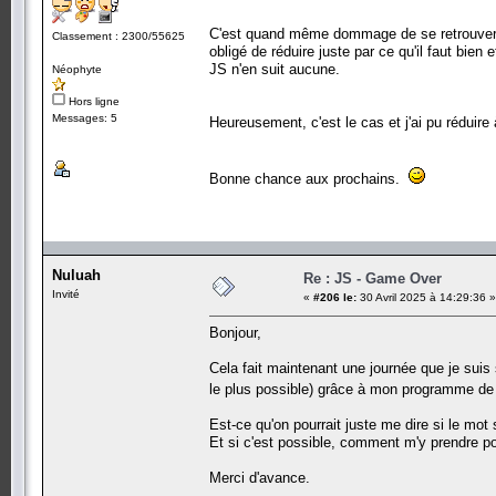
C'est quand même dommage de se retrouver av
Classement : 2300/55625
obligé de réduire juste par ce qu'il faut bien
JS n'en suit aucune.
Néophyte
Hors ligne
Messages: 5
Heureusement, c'est le cas et j'ai pu réduire
Bonne chance aux prochains.
Nuluah
Re : JS - Game Over
Invité
«
#206 le:
30 Avril 2025 à 14:29:36 »
Bonjour,
Cela fait maintenant une journée que je suis s
le plus possible) grâce à mon programme 
Est-ce qu'on pourrait juste me dire si le mot 
Et si c'est possible, comment m'y prendre pou
Merci d'avance.