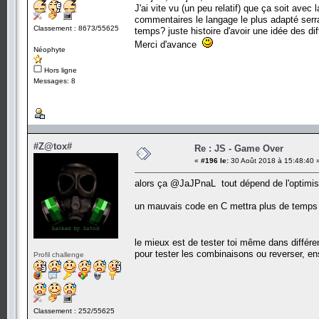
J'ai vite vu (un peu relatif) que ça soit ave
commentaires le langage le plus adapté serrai
Classement : 8673/55625
temps? juste histoire d'avoir une idée des d
Merci d'avance
Néophyte
Hors ligne
Messages: 8
#Z@tox#
Re : JS - Game Over
«
#196 le:
30 Août 2018 à 15:48:40 
alors ça @JaJPnaL tout dépend de l'optimisat
un mauvais code en C mettra plus de temps q
le mieux est de tester toi même dans différ
pour tester les combinaisons ou reverser, e
Profil challenge
Classement : 252/55625