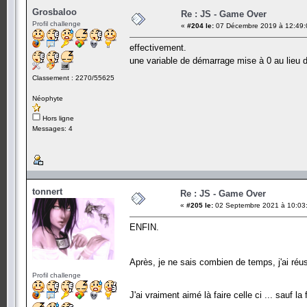
Grosbaloo
Re : JS - Game Over
Profil challenge
«
#204 le:
07 Décembre 2019 à 12:49:
effectivement.
une variable de démarrage mise à 0 au lieu 
Classement : 2270/55625
Néophyte
Hors ligne
Messages: 4
tonnert
Re : JS - Game Over
«
#205 le:
02 Septembre 2021 à 10:03
ENFIN.
Après, je ne sais combien de temps, j'ai ré
Profil challenge
J'ai vraiment aimé là faire celle ci ... sauf la f