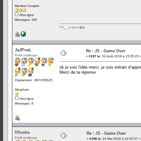
Membre Complet
Hors ligne
Messages: 180
^ ^_ _ < >< > B A
JaJPnaL
Re : JS - Game Over
Profil challenge
«
#197 le:
31 Août 2018 à 15:05:23 
ok je vois l'idée merci, je suis entrain d’app
Merci de ta réponse
Classement : 8673/55625
Néophyte
Hors ligne
Messages: 8
IVIushu
Re : JS - Game Over
Profil challenge
«
#198 le:
24 Mai 2019 à 22:05:57 »