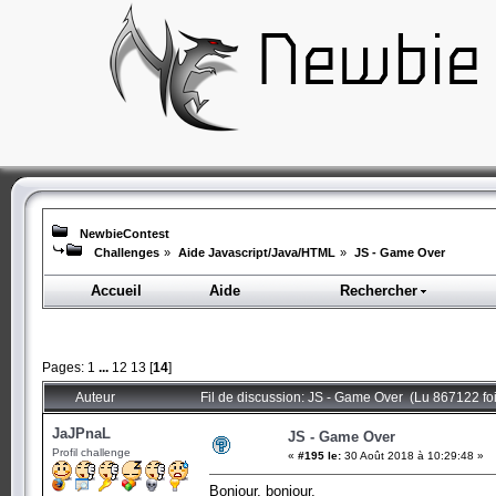
NewbieContest
Challenges
»
Aide Javascript/Java/HTML
»
JS - Game Over
Accueil
Aide
Rechercher
Pages:
1
...
12
13
[
14
]
Auteur
Fil de discussion: JS - Game Over (Lu 867122 foi
JaJPnaL
JS - Game Over
Profil challenge
«
#195 le:
30 Août 2018 à 10:29:48 »
Bonjour, bonjour,