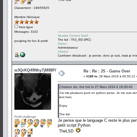
Classement : 199/55625
Membre Héroïque
Hors ligne
Messages: 3102
Newbie Contest Staff :
The lsd - Th3_l5D (IRC)
poulping for fun & profit
Statut :
Administrateur
Citation :
Cartésien désabusé : je pense, donc je suis, mais je m'e
w3QrKQ49Nhy7jM88fY5
Re : Re : JS - Game Over
«
#185 le:
28 Mars 2016 à 00:55:12 
Citation de: the lsd le 27 Mars 2016 à 19:20:43
J'ai mis plusieurs jours en python perso. Je me suis s
lent hein.
Enjoy
The lsd
Profil challenge
Je pense que le language C reste le plus per
petit script Python.
TheLSD