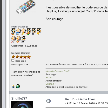
Il est possible de modifier le code source de
De plus, Firebug a un onglet "Script" dans leq
Bon courage
Profil challenge
Classement : 12/55625
Membre Complet
Hors ligne
Messages: 178
«
Dernière édition: 09 Juillet 2015 à 12:27:47 par Sto
Newbie Contest Staff :
"Tant qu'on ne choisit pas
Stockage
tout reste possible"
Statut :
Administrateur
Citation :
Attendez, il s'est reincarné en tricycle !
Shuffle777
Re : JS - Game Over
«
#181 le:
12 Février 2016 à 17:52:05