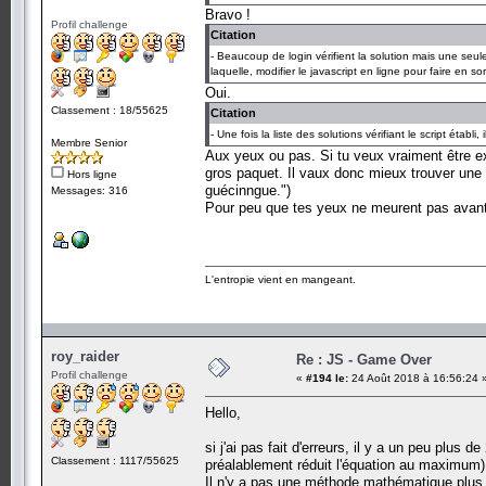
Bravo !
Profil challenge
Citation
- Beaucoup de login vérifient la solution mais une seul
laquelle, modifier le javascript en ligne pour faire en s
Oui.
Classement : 18/55625
Citation
- Une fois la liste des solutions vérifiant le script établ
Membre Senior
Aux yeux ou pas. Si tu veux vraiment être exh
gros paquet. Il vaux donc mieux trouver une ma
Hors ligne
guécinngue.")
Messages: 316
Pour peu que tes yeux ne meurent pas avant d'
L'entropie vient en mangeant.
roy_raider
Re : JS - Game Over
Profil challenge
«
#194 le:
24 Août 2018 à 16:56:24 
Hello,
si j'ai pas fait d'erreurs, il y a un peu plus 
Classement : 1117/55625
préalablement réduit l'équation au maximum)
Il n'y a pas une méthode mathématique plus 