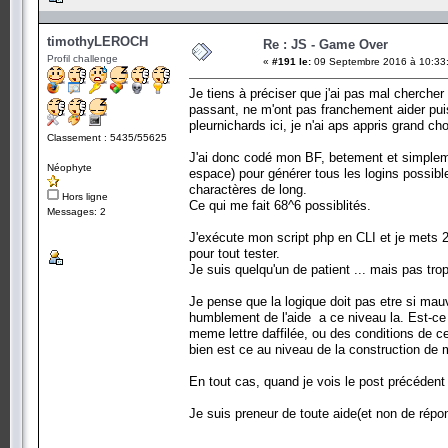
timothyLEROCH
Re : JS - Game Over
Profil challenge
«
#191 le:
09 Septembre 2016 à 10:33
Je tiens à préciser que j'ai pas mal chercher
passant, ne m'ont pas franchement aider puisq
pleurnichards ici, je n'ai aps appris grand ch
Classement : 5435/55625
J'ai donc codé mon BF, betement et simplemen
Néophyte
espace) pour générer tous les logins possibles
charactères de long.
Hors ligne
Ce qui me fait 68^6 possiblités.
Messages: 2
J'exécute mon script php en CLI et je mets 2 m
pour tout tester.
Je suis quelqu'un de patient ... mais pas tr
Je pense que la logique doit pas etre si ma
humblement de l'aide a ce niveau la. Est-ce 
meme lettre daffilée, ou des conditions de ce
bien est ce au niveau de la construction de
En tout cas, quand je vois le post précédent q
Je suis preneur de toute aide(et non de répo