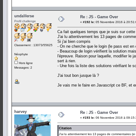
undaVerse
Re : JS - Game Over
Profil challenge
«
#192 le:
05 Novembre 2016 à 20:51:
Ca fait quelques temps que je suis sur cett
J'ai lu attentivement les 13 pages de comment
Si j'ai bien compris
Classement : 13073/55625
- On ne cherche que le login (le pass est en d
- Beaucoup de login vérifient la solution mai
Néophyte
l'épreuve. Raison pour laquelle, modifier le 
sert à rien.
Hors ligne
- Une fois la liste des solutions vérifiant le 
Messages: 2
J'ai tout bon jusque là ?
Je vais me le faire en Javascript ce BF, et e
harvey
Re : JS - Game Over
«
#193 le:
06 Novembre 2016 à 09:15:
Citation
J'ai lu attentivement les 13 pages de commentaires (si s