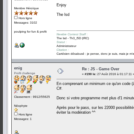
Enjoy
Membre Héroïque
The lsd
Hors ligne
Messages: 3102
poulping for fun & profit
Newbie Contest Staff :
The lsd - Th3_l5D (IRC)
Statut :
Administrateur
Citation :
Cartésien désabusé : je pense, donc je suis, mais je m'e
enig
Re : JS - Game Over
Profil challenge
«
#190 le:
27 Août 2016 à 01:17:11 
En comprenant un minimum ce qu'on code (à p
C#.
Classement : 9912/55625
Donc si votre programme met plus d'1 minute, 
Néophyte
Après pour le pass, sur les 22000 possibil
éviter la modération ^^
Hors ligne
Messages: 1