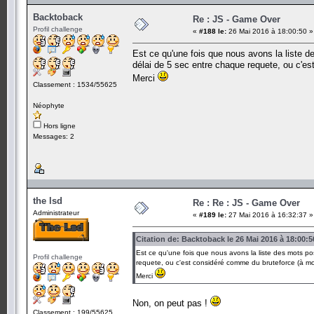
Backtoback
Re : JS - Game Over
Profil challenge
«
#188 le:
26 Mai 2016 à 18:00:50 »
Est ce qu'une fois que nous avons la liste d
délai de 5 sec entre chaque requete, ou c'e
Merci
Classement : 1534/55625
Néophyte
Hors ligne
Messages: 2
the lsd
Re : Re : JS - Game Over
Administrateur
«
#189 le:
27 Mai 2016 à 16:32:37 »
Citation de: Backtoback le 26 Mai 2016 à 18:00:5
Est ce qu'une fois que nous avons la liste des mots po
Profil challenge
requete, ou c'est considéré comme du bruteforce (à m
Merci
Non, on peut pas !
Classement : 199/55625