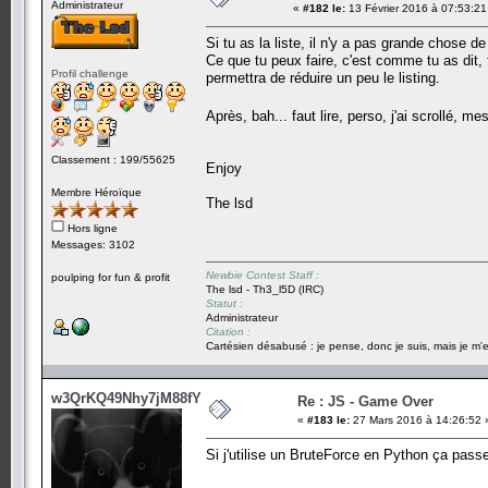
Administrateur
«
#182 le:
13 Février 2016 à 07:53:21
Si tu as la liste, il n'y a pas grande chose de 
Ce que tu peux faire, c'est comme tu as dit, f
Profil challenge
permettra de réduire un peu le listing.
Après, bah... faut lire, perso, j'ai scrollé, 
Classement : 199/55625
Enjoy
Membre Héroïque
The lsd
Hors ligne
Messages: 3102
Newbie Contest Staff :
poulping for fun & profit
The lsd - Th3_l5D (IRC)
Statut :
Administrateur
Citation :
Cartésien désabusé : je pense, donc je suis, mais je m'e
w3QrKQ49Nhy7jM88fY5
Re : JS - Game Over
«
#183 le:
27 Mars 2016 à 14:26:52 
Si j'utilise un BruteForce en Python ça pass