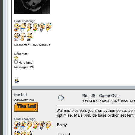
Profil challenge
Classement : 5227/55625
Néophyte
Hors ligne
Messages: 26
the lsd
Re : JS - Game Over
Administrateur
«
#184 le:
27 Mars 2016 à 19:20:43 
J'ai mis plusieurs jours en python perso. Je
optimisé. Mais bon, de base python est lent 
Profil challenge
Enjoy
The lsd