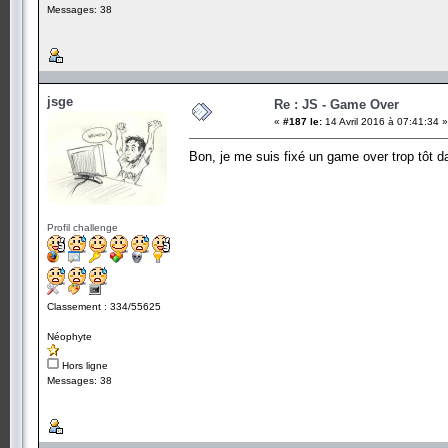
Messages: 38
jsge
Re : JS - Game Over
«
#187 le:
14 Avril 2016 à 07:41:34 »
Bon, je me suis fixé un game over trop tôt 
Profil challenge
Classement : 334/55625
Néophyte
Hors ligne
Messages: 38