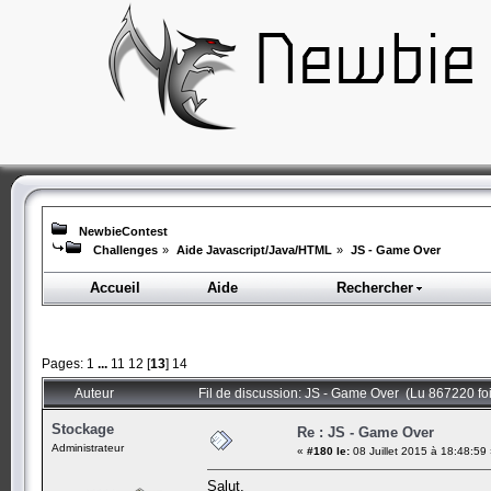
NewbieContest
Challenges
»
Aide Javascript/Java/HTML
»
JS - Game Over
Accueil
Aide
Rechercher
Pages:
1
...
11
12
[
13
]
14
Auteur
Fil de discussion: JS - Game Over (Lu 867220 foi
Stockage
Re : JS - Game Over
Administrateur
«
#180 le:
08 Juillet 2015 à 18:48:59
Salut,