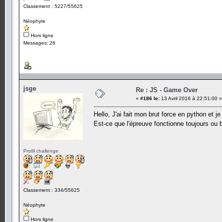
Classement : 5227/55625
Néophyte
Hors ligne
Messages: 26
jsge
Re : JS - Game Over
«
#186 le:
13 Avril 2016 à 22:51:00 »
Hello, J'ai fait mon brut force en python et je
Est-ce que l'épreuve fonctionne toujours ou
Profil challenge
Classement : 334/55625
Néophyte
Hors ligne