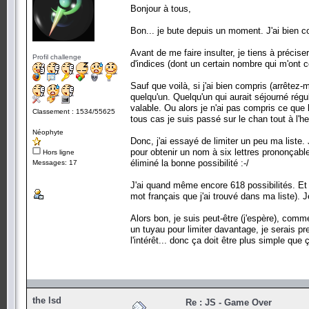
Bonjour à tous,
Bon... je bute depuis un moment. J'ai bien co
Avant de me faire insulter, je tiens à préciser
Profil challenge
d'indices (dont un certain nombre qui m'ont c
Sauf que voilà, si j'ai bien compris (arrêtez
quelqu'un. Quelqu'un qui aurait séjourné rég
valable. Ou alors je n'ai pas compris ce que 
Classement : 1534/55625
tous cas je suis passé sur le chan tout à l'he
Néophyte
Donc, j'ai essayé de limiter un peu ma liste.
pour obtenir un nom à six lettres prononçable
Hors ligne
éliminé la bonne possibilité :-/
Messages: 17
J'ai quand même encore 618 possibilités. Et p
mot français que j'ai trouvé dans ma liste).
Alors bon, je suis peut-être (j'espère), comm
un tuyau pour limiter davantage, je serais pre
l'intérêt... donc ça doit être plus simple que ç
the lsd
Re : JS - Game Over