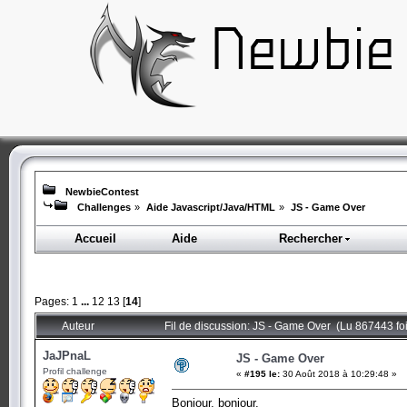
NewbieContest
Challenges
»
Aide Javascript/Java/HTML
»
JS - Game Over
Accueil
Aide
Rechercher
Pages:
1
...
12
13
[
14
]
Auteur
Fil de discussion: JS - Game Over (Lu 867443 foi
JaJPnaL
JS - Game Over
Profil challenge
«
#195 le:
30 Août 2018 à 10:29:48 »
Bonjour, bonjour,