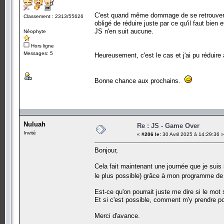
C'est quand même dommage de se retrouver av
Classement : 2313/55626
obligé de réduire juste par ce qu'il faut bien
JS n'en suit aucune.
Néophyte
Hors ligne
Messages: 5
Heureusement, c'est le cas et j'ai pu réduire
Bonne chance aux prochains.
Nuluah
Re : JS - Game Over
Invité
«
#206 le:
30 Avril 2025 à 14:29:36 »
Bonjour,
Cela fait maintenant une journée que je suis s
le plus possible) grâce à mon programme 
Est-ce qu'on pourrait juste me dire si le mot 
Et si c'est possible, comment m'y prendre pou
Merci d'avance.