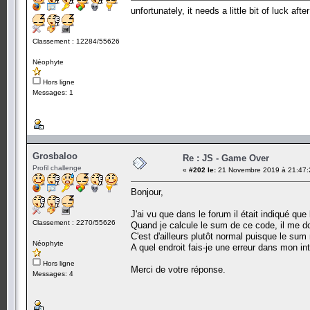
unfortunately, it needs a little bit of luck a
Classement : 12284/55626
Néophyte
Hors ligne
Messages: 1
Grosbaloo
Re : JS - Game Over
Profil challenge
«
#202 le:
21 Novembre 2019 à 21:47:
Bonjour,
J'ai vu que dans le forum il était indiqué que
Classement : 2270/55626
Quand je calcule le sum de ce code, il me
C'est d'ailleurs plutôt normal puisque le sum
Néophyte
A quel endroit fais-je une erreur dans mon in
Hors ligne
Merci de votre réponse.
Messages: 4