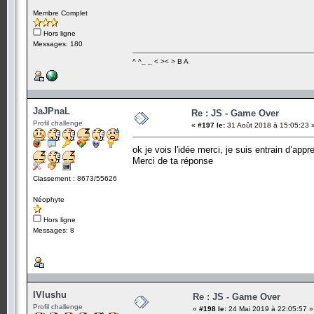
Membre Complet
Hors ligne
Messages: 180
^ ^_ _ < >< > B A
JaJPnaL
Re : JS - Game Over
Profil challenge
«
#197 le:
31 Août 2018 à 15:05:23 
ok je vois l'idée merci, je suis entrain d’app
Merci de ta réponse
Classement : 8673/55626
Néophyte
Hors ligne
Messages: 8
IVIushu
Re : JS - Game Over
Profil challenge
«
#198 le:
24 Mai 2019 à 22:05:57 »