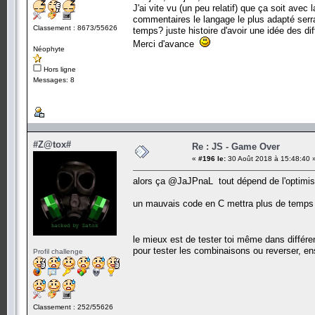
J'ai vite vu (un peu relatif) que ça soit ave
commentaires le langage le plus adapté serrai
Classement : 8673/55626
temps? juste histoire d'avoir une idée des d
Merci d'avance
Néophyte
Hors ligne
Messages: 8
#Z@tox#
Re : JS - Game Over
«
#196 le:
30 Août 2018 à 15:48:40 
alors ça @JaJPnaL tout dépend de l'optimisat
un mauvais code en C mettra plus de temps q
le mieux est de tester toi même dans différ
pour tester les combinaisons ou reverser, e
Profil challenge
Classement : 252/55626