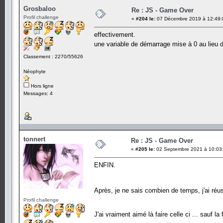
Grosbaloo
Re : JS - Game Over
Profil challenge
«
#204 le:
07 Décembre 2019 à 12:49:
effectivement.
une variable de démarrage mise à 0 au lieu 
Classement : 2270/55626
Néophyte
Hors ligne
Messages: 4
tonnert
Re : JS - Game Over
«
#205 le:
02 Septembre 2021 à 10:03
ENFIN.
Après, je ne sais combien de temps, j'ai ré
Profil challenge
J'ai vraiment aimé là faire celle ci ... sauf la f