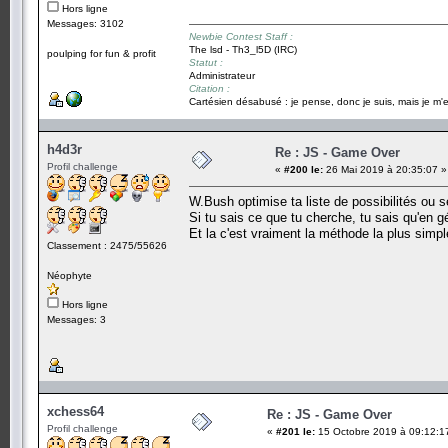
Hors ligne
Messages: 3102
Newbie Contest Staff :
The lsd - Th3_l5D (IRC)
poulping for fun & profit
Statut :
Administrateur
Citation :
Cartésien désabusé : je pense, donc je suis, mais je m'e
h4d3r
Re : JS - Game Over
Profil challenge
«
#200 le:
26 Mai 2019 à 20:35:07 »
W.Bush optimise ta liste de possibilités ou sé
Si tu sais ce que tu cherche, tu sais qu'en 
Et la c'est vraiment la méthode la plus simple 
Classement : 2475/55626
Néophyte
Hors ligne
Messages: 3
xchess64
Re : JS - Game Over
Profil challenge
«
#201 le:
15 Octobre 2019 à 09:12:1