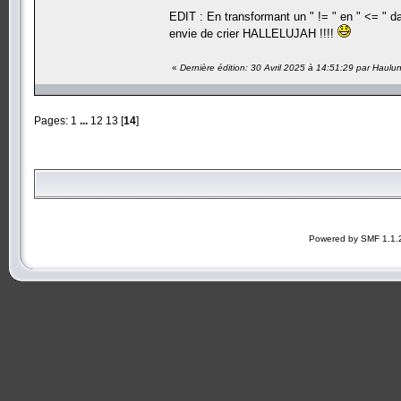
EDIT : En transformant un " != " en " <= " 
envie de crier HALLELUJAH !!!!
«
Dernière édition: 30 Avril 2025 à 14:51:29 par Haulu
Pages:
1
...
12
13
[
14
]
Powered by SMF 1.1.