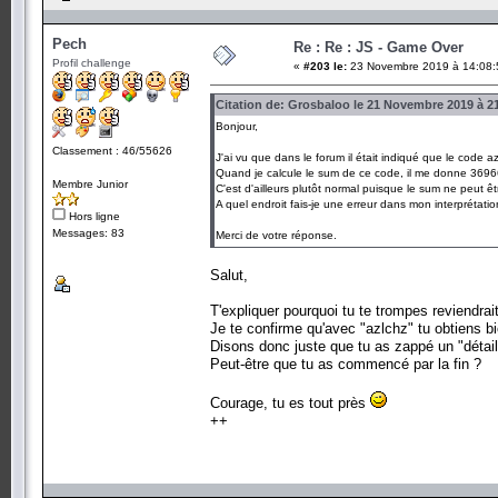
Pech
Re : Re : JS - Game Over
Profil challenge
«
#203 le:
23 Novembre 2019 à 14:08:
Citation de: Grosbaloo le 21 Novembre 2019 à 2
Bonjour,
Classement : 46/55626
J'ai vu que dans le forum il était indiqué que le code az
Quand je calcule le sum de ce code, il me donne 36
Membre Junior
C'est d'ailleurs plutôt normal puisque le sum ne peut ê
A quel endroit fais-je une erreur dans mon interprétati
Hors ligne
Messages: 83
Merci de votre réponse.
Salut,
T'expliquer pourquoi tu te trompes reviendrait
Je te confirme qu'avec "azlchz" tu obtiens b
Disons donc juste que tu as zappé un "détail
Peut-être que tu as commencé par la fin ?
Courage, tu es tout près
++