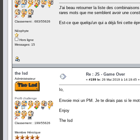
J'ai beau retourner la liste des combinaisons
rares mots que me semblent avoir une constr
Classement : 683/55626
Est-ce que quelqu'un qui a déjà fini cette é
Néophyte
Hors ligne
Messages: 15
the lsd
Re : JS - Game Over
Administrateur
«
#199 le:
26 Mai 2019 à 14:19:45 »
Io,
Profil challenge
Envoie moi un PM. Je te dirais pas si le mot
Enjoy
The lsd
Classement : 199/55626
Membre Héroïque