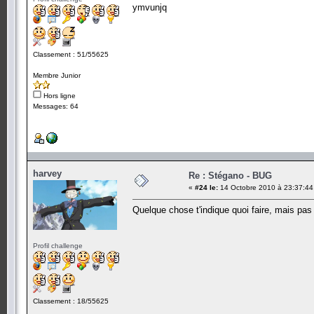
ymvunjq
Classement : 51/55625
Membre Junior
Hors ligne
Messages: 64
harvey
Re : Stégano - BUG
«
#24 le:
14 Octobre 2010 à 23:37:44
Quelque chose t'indique quoi faire, mais pas
Profil challenge
Classement : 18/55625