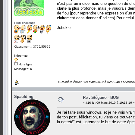
n'est pas un indice mais une question de choix
clarté la plus profonde, mais je voudrais dem
de flou [pour reprendre une expression d'un 
clairement dans donner d'indices) Pour celui
Profil challenge
Jctickle
Classement : 3725/55625
Néophyte
Hors ligne
Messages: 6
«
Dernière édition: 09 Mars 2010 à 02:32:40 par Jctickl
Spaulding
Re : Stégano - BUG
«
#16 le:
09 Mars 2010 à 19:18:16 »
Je l'ai faite sous windows, et je ne vois vra
de ton post, félicitation, tu viens de trouver 
la netteté" est justement le but de cette épr