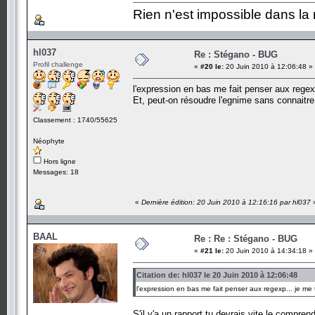
Rien n'est impossible dans la 
hl037
Re : Stégano - BUG
Profil challenge
«
#20 le:
20 Juin 2010 à 12:06:48 »
l'expression en bas me fait penser aux regex
Et, peut-on résoudre l'egnime sans connaitre
Classement : 1740/55625
Néophyte
Hors ligne
Messages: 18
«
Dernière édition: 20 Juin 2010 à 12:16:16 par hl037
BAAL
Re : Re : Stégano - BUG
«
#21 le:
20 Juin 2010 à 14:34:18 »
Citation de: hl037 le 20 Juin 2010 à 12:06:48
l'expression en bas me fait penser aux regexp... je me
S'il y'a un rapport tu devrais vite le compren