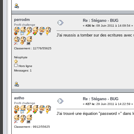
perrodm
Re : Stégano - BUG
Profil challenge
«
#26 le:
09 Juin 2011 à 14:09:54 »
J'ai reussis a tomber sur des ecritures avec 
Classement : 11776/55625
Néophyte
Hors ligne
Messages: 1
astho
Re : Stégano - BUG
Profil challenge
«
#27 le:
29 Juin 2011 à 14:22:59 »
J'ai trouvé une équation "password =" dans le
Classement : 9912/55625