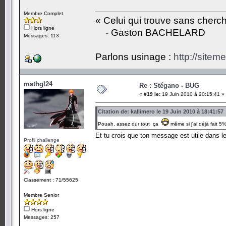
Membre Complet
« Celui qui trouve sans cherc
Hors ligne
- Gaston BACHELARD
Messages: 113
Parlons usinage :
http://siteme
mathgl24
Re : Stégano - BUG
«
#19 le:
19 Juin 2010 à 20:15:41 »
Citation de: kallimero le 19 Juin 2010 à 18:41:57
Pouah, assez dur tout ça
même si j'ai déjà fait 5
Et tu crois que ton message est utile dans 
Profil challenge
Classement : 71/55625
Membre Senior
Hors ligne
Messages: 257