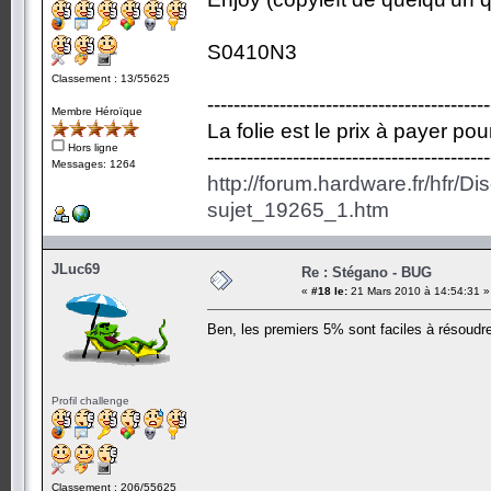
S0410N3
Classement : 13/55625
-------------------------------------------
Membre Héroïque
La folie est le prix à payer po
Hors ligne
-------------------------------------------
Messages: 1264
http://forum.hardware.fr/hfr/D
sujet_19265_1.htm
JLuc69
Re : Stégano - BUG
«
#18 le:
21 Mars 2010 à 14:54:31 »
Ben, les premiers 5% sont faciles à résoudre
Profil challenge
Classement : 206/55625