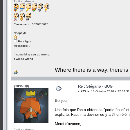
Profil challenge
Classement : 3576/55625
Néophyte
Hors ligne
Messages: 7
If something can go wrong,
it will go wrong
Where there is a way, there is
ymvunjq
Re : Stégano - BUG
«
#23 le:
10 Octobre 2010 à 22:34:31
Bonjour,
Une fois que l'on a obtenu la "partie floue" et
explicite. Faut il la deviner ou y a t'il un é
Merci d'avance,
Profil challenge