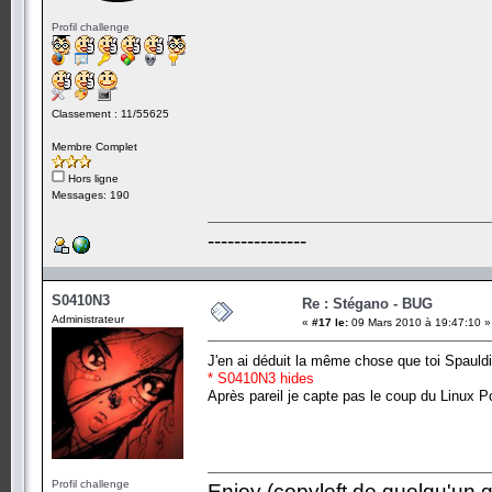
Profil challenge
Classement : 11/55625
Membre Complet
Hors ligne
Messages: 190
---------------
S0410N3
Re : Stégano - BUG
Administrateur
«
#17 le:
09 Mars 2010 à 19:47:10 »
J'en ai déduit la même chose que toi Spauld
* S0410N3 hides
Après pareil je capte pas le coup du Linux P
Profil challenge
Enjoy (copyleft de quelqu'un qu