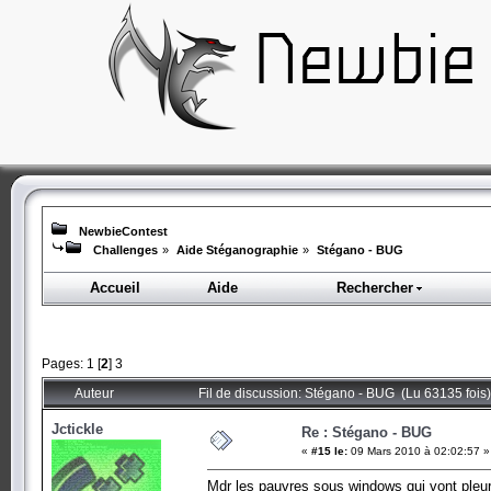
NewbieContest
Challenges
»
Aide Stéganographie
»
Stégano - BUG
Accueil
Aide
Rechercher
Pages:
1
[
2
]
3
Auteur
Fil de discussion: Stégano - BUG (Lu 63135 fois)
Jctickle
Re : Stégano - BUG
«
#15 le:
09 Mars 2010 à 02:02:57 »
Mdr les pauvres sous windows qui vont pleure