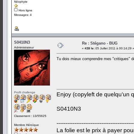
Néophyte
Hors ligne
Messages: 4
S0410N3
Re : Stégano - BUG
Administrateur
«
#28 le:
05 Juillet 2011 à 00:14:29 
Tu dois mieux comprendre mes "critiques" de
Profil challenge
Enjoy (copyleft de quelqu'un qu
S0410N3
Classement : 13/55625
-------------------------------------------
Membre Héroïque
La folie est le prix à payer po