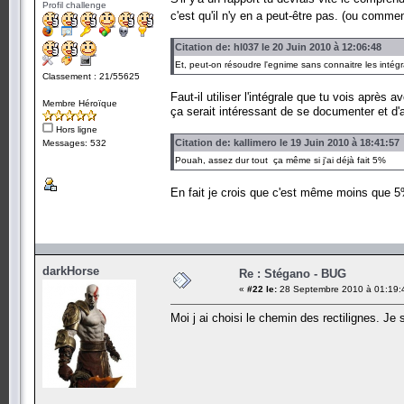
Profil challenge
c'est qu'il n'y en a peut-être pas. (ou com
Citation de: hl037 le 20 Juin 2010 à 12:06:48
Et, peut-on résoudre l'egnime sans connaitre les intég
Classement : 21/55625
Faut-il utiliser l'intégrale que tu vois après 
Membre Héroïque
ça serait intéressant de se documenter et d
Hors ligne
Citation de: kallimero le 19 Juin 2010 à 18:41:57
Messages: 532
Pouah, assez dur tout ça même si j'ai déjà fait 5%
En fait je crois que c'est même moins que 5
darkHorse
Re : Stégano - BUG
«
#22 le:
28 Septembre 2010 à 01:19:
Moi j ai choisi le chemin des rectilignes. J