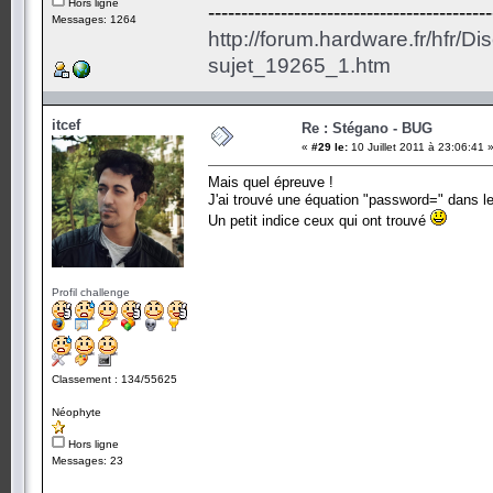
Hors ligne
-------------------------------------------
Messages: 1264
http://forum.hardware.fr/hfr/D
sujet_19265_1.htm
itcef
Re : Stégano - BUG
«
#29 le:
10 Juillet 2011 à 23:06:41 
Mais quel épreuve !
J'ai trouvé une équation "password=" dans le 
Un petit indice ceux qui ont trouvé
Profil challenge
Classement : 134/55625
Néophyte
Hors ligne
Messages: 23