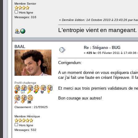
Membre Senior
Hors ligne
Messages: 316
«
Dernière édition: 14 Octobre 2010 à 23:43:26 par ha
L'entropie vient en mangeant.
BAAL
Re : Stégano - BUG
«
#25 le:
05 Février 2011 à 17:49:36 
Corrigendum:
A un moment donné on vous expliquera clair
car j'ai fait une faute en créant l'épreuve. Il
Profil challenge
Et merci aux trois premiers validateurs de n
Bon courage aux autres!
Classement : 21/55625
Membre Héroïque
Hors ligne
Messages: 532