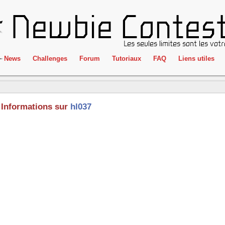
News
Challenges
Forum
Tutoriaux
FAQ
Liens utiles
ClientSide
IRC
Crackme
Newbie Con
Informations sur
hl037
Forensics
Liens
Cryptographie
Partenaires
Hacking
Réglement
Logique
Goodies
Programmation
L'incubateu
Stéganographie
Wargame
Tous les challenges