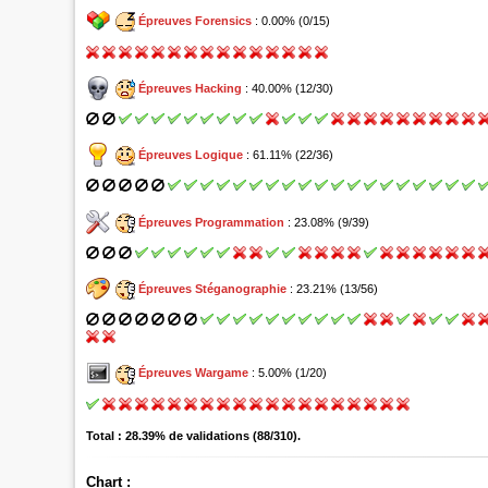
Épreuves Forensics
: 0.00% (0/15)
Épreuves Hacking
: 40.00% (12/30)
Épreuves Logique
: 61.11% (22/36)
Épreuves Programmation
: 23.08% (9/39)
Épreuves Stéganographie
: 23.21% (13/56)
Épreuves Wargame
: 5.00% (1/20)
Total : 28.39% de validations (88/310).
Chart :