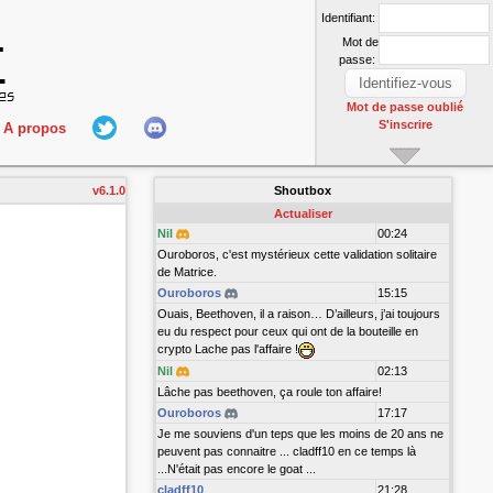
Identifiant:
Mot de
passe:
Mot de passe oublié
S'inscrire
A propos
L'équipe
v6.1.0
Shoutbox
nect
Hall Of Fame
Actualiser
Nil
00:24
Ouroboros, c'est mystérieux cette validation solitaire
de Matrice.
Ouroboros
15:15
Ouais, Beethoven, il a raison… D’ailleurs, j’ai toujours
eu du respect pour ceux qui ont de la bouteille en
crypto Lache pas l'affaire !
Nil
02:13
r
Lâche pas beethoven, ça roule ton affaire!
Ouroboros
17:17
Je me souviens d'un teps que les moins de 20 ans ne
peuvent pas connaitre ... cladff10 en ce temps là
...N'était pas encore le goat ...
cladff10
21:28