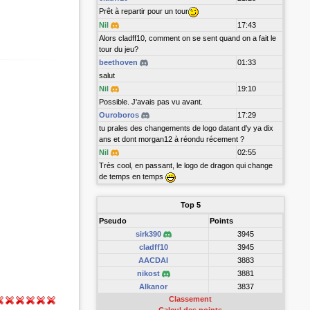
Prêt à repartir pour un tour
Nil
17:43
Alors cladff10, comment on se sent quand on a fait le
tour du jeu?
beethoven
01:33
salut
Nil
19:10
Possible. J'avais pas vu avant.
Ouroboros
17:29
tu prales des changements de logo datant d'y ya dix
ans et dont morgan12 à réondu récement ?
Nil
02:55
Très cool, en passant, le logo de dragon qui change
de temps en temps
Top 5
Pseudo
Points
sirk390
3945
cladff10
3945
AACDAI
3883
nikost
3881
Alkanor
3837
Classement