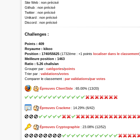
Site Web :
non précisé
Github :
non précisé
Twitter :
non précisé
Unikard :
non précisé
Discord :
non précisé
Challenges :
Points :
409
Royaume :
kikoo
Position :
1740/55625
(1732ème : +1 points
localiser dans le classement
Meilleure position : 1463
Ratio : 5.26 challs/an
Grouper par :
catégories
/
points
Trier par :
validations
/
votes
Comparer le classement :
par validations
/
par votes
Épreuves ClientSide
: 65.00% (13/20)
Épreuves Crackme
: 14.29% (6/42)
Épreuves Cryptographie
: 23.08% (12/52)