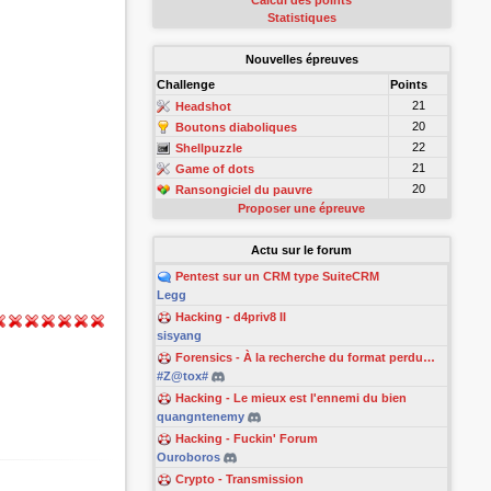
Calcul des points
Statistiques
Nouvelles épreuves
Challenge
Points
21
Headshot
20
Boutons diaboliques
22
Shellpuzzle
21
Game of dots
20
Ransongiciel du pauvre
Proposer une épreuve
Actu sur le forum
Pentest sur un CRM type SuiteCRM
Legg
Hacking - d4priv8 II
sisyang
Forensics - À la recherche du format perdu…
#Z@tox#
Hacking - Le mieux est l'ennemi du bien
quangntenemy
Hacking - Fuckin' Forum
Ouroboros
Crypto - Transmission