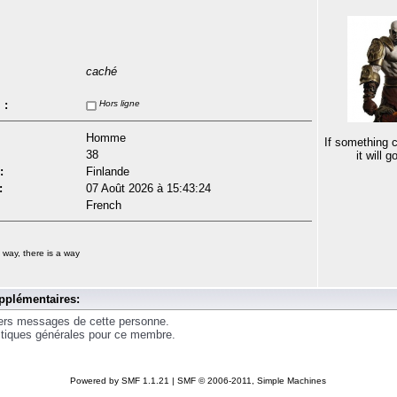
caché
 :
Hors ligne
Homme
If something 
38
it will 
:
Finlande
:
07 Août 2026 à 15:43:24
French
 way, there is a way
pplémentaires:
iers messages de cette personne.
istiques générales pour ce membre.
Powered by SMF 1.1.21
|
SMF © 2006-2011, Simple Machines