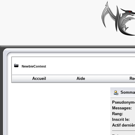
NewbieContest
Accueil
Aide
Re
Sommair
Pseudonym
Messages:
Rang:
Inscrit le:
Actif derniè