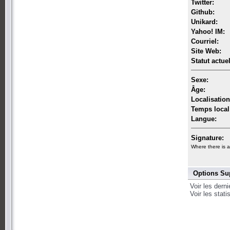
Twitter:
Github:
Unikard:
Yahoo! IM:
Courriel:
Site Web:
Statut actuel
Sexe:
Âge:
Localisation
Temps local
Langue:
Signature:
Where there is a
Options Su
Voir les dern
Voir les stat