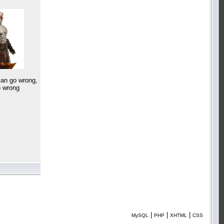
can go wrong,
go wrong
|
|
|
MySQL
PHP
XHTML
CSS