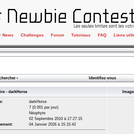
News
Challenges
Forum
Tutoriaux
FAQ
Liens util
Crackme
IRC
ClientSide
Newbi
Cryptographie
Liens
Forensics
chercher
Identifiez-vous
Parten
Hacking
Régle
e - darkHorse
Image/
Logique
Goodi
e:
darkHorse
Programmation
7 (0.001 par jour)
L'incu
Néophyte
Stéganographie
02 Septembre 2010 à 17:27:15
Wargame
rement:
04 Janvier 2026 à 15:15:42
Tous les challenges