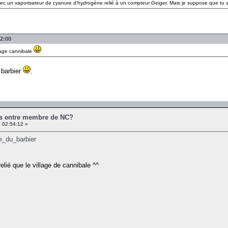
avec un vaporisateur de cyanure d'hydrogène relié à un compteur Geiger. Mais je suppose que tu 
52:00
lage cannibale
 barbier
.
es entre membre de NC?
 02:54:12 »
xe_du_barbier
elié que le village de cannibale ^^