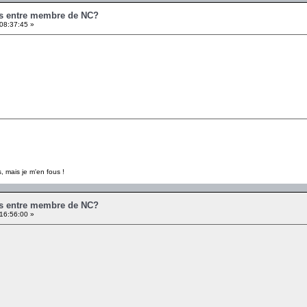
es entre membre de NC?
08:37:45 »
, mais je m'en fous !
es entre membre de NC?
16:56:00 »