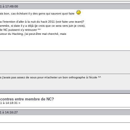
1 à 17:49:00
ais bon, cas échéant il y des gens qui sauront quoi faire
l'intention d'aller à la nuit du hack 2011 (voir faire une team)?
mmée, si date il y a déjà (je crois que ce sera vers juin je crois),
e NC puissent s'y retrouver ^^
our du Hacking, j'ai peut-être mal cherché, mais
mais j'avais pas assez de sous pour m'acheter un bon orthographe à l'école ^^
encontres entre membre de NC?
1 à 14:18:31 »
1 à 14:16:27