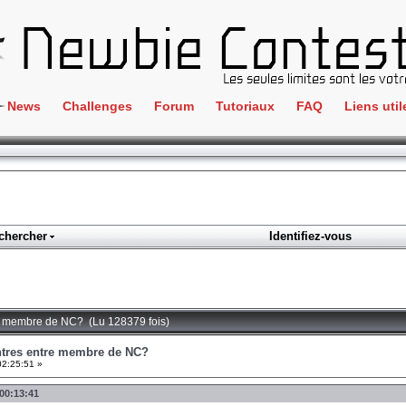
News
Challenges
Forum
Tutoriaux
FAQ
Liens util
Crackme
IRC
ClientSide
Newbi
Cryptographie
Liens
Forensics
chercher
Identifiez-vous
Parten
Hacking
Régle
Logique
Goodi
Programmation
re membre de NC? (Lu 128379 fois)
L'incu
Stéganographie
ontres entre membre de NC?
02:25:51 »
Wargame
 00:13:41
Tous les challenges