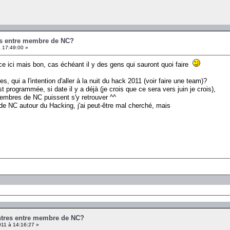
es entre membre de NC?
 17:49:00 »
ce ici mais bon, cas échéant il y des gens qui sauront quoi faire
, qui a l'intention d'aller à la nuit du hack 2011 (voir faire une team)?
t programmée, si date il y a déjà (je crois que ce sera vers juin je crois),
membres de NC puissent s'y retrouver ^^
e NC autour du Hacking, j'ai peut-être mal cherché, mais
ontres entre membre de NC?
11 à 14:16:27 »