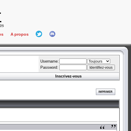
es
A propos
L'équipe
e Connect
Hall Of Fame
Username:
Password:
Inscrivez-vous
aires
ment
IMPRIMER
es
bateur