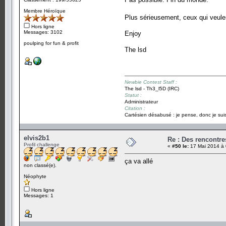
Membre Héroïque
Plus sérieusement, ceux qui veulen
Hors ligne
Messages: 3102
Enjoy
poulping for fun & profit
The lsd
Newbie Contest Staff :
The lsd - Th3_l5D (IRC)
Statut :
Administrateur
Citation :
Cartésien désabusé : je pense, donc je suis
elvis2b1
Re : Des rencontr
Profil challenge
«
#50 le:
17 Mai 2014 à 
ça va allé
non classé(e).
Néophyte
Hors ligne
Messages: 1