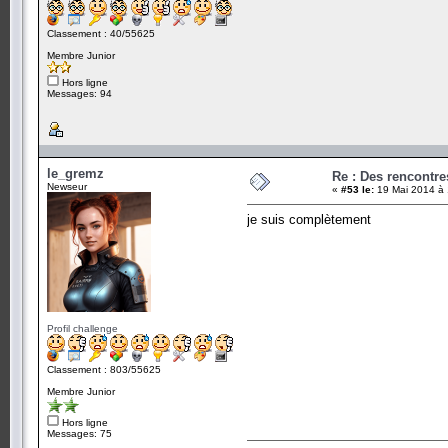
Classement : 40/55625
Membre Junior
Hors ligne
Messages: 94
le_gremz
Re : Des rencontr
Newseur
«
#53 le:
19 Mai 2014 à 
je suis complètement
Profil challenge
Classement : 803/55625
Membre Junior
Hors ligne
Messages: 75