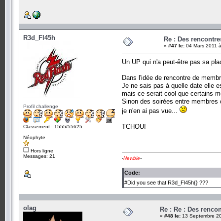
R3d_Fl45h
Re : Des rencontr
«
#47 le:
04 Mars 2011 à
Un UP qui n'a peut-être pas sa pla
Dans l'idée de rencontre de membres
Je ne sais pas à quelle date elle es
mais ce serait cool que certains 
Sinon des soirées entre membres d
Profil challenge
je n'en ai pas vue...
TCHOU!
Classement : 1555/55625
Néophyte
Hors ligne
Messages: 21
-
Newbie
-
Code:
#Did you see that R3d_Fl45h{} ???
olag
Re : Re : Des renc
«
#48 le:
13 Septembre 20