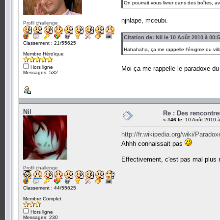
On pourrait vous livrer dans des boîtes, 
njnlape, mceubi.
Profil challenge
Citation de: Nil le 10 Août 2010 à 00:
Classement : 21/55625
Hahahaha, ça me rappelle l'énigme du vil
Membre Héroïque
Hors ligne
Moi ça me rappelle le paradoxe du
Messages: 532
Nil
Re : Des rencontr
«
#46 le:
10 Août 2010 à
http://fr.wikipedia.org/wiki/Parado
Ahhh connaissait pas
Effectivement, c'est pas mal plus r
Profil challenge
Classement : 44/55625
Membre Complet
Hors ligne
Messages: 230