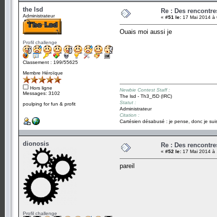
the lsd
Re : Des rencontr
Administrateur
«
#51 le:
17 Mai 2014 à 
Ouais moi aussi je
Profil challenge
Classement : 199/55625
Membre Héroïque
Hors ligne
Newbie Contest Staff :
Messages: 3102
The lsd - Th3_l5D (IRC)
Statut :
poulping for fun & profit
Administrateur
Citation :
Cartésien désabusé : je pense, donc je suis
dionosis
Re : Des rencontr
«
#52 le:
17 Mai 2014 à 
pareil
Profil challenge