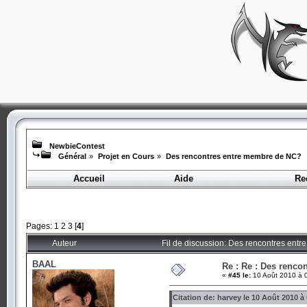
NewbieContest
Général
»
Projet en Cours
»
Des rencontres entre membre de NC?
Accueil
Aide
Re
Pages:
1
2
3
[
4
]
Auteur
Fil de discussion: Des rencontres ent
BAAL
Re : Re : Des renc
«
#45 le:
10 Août 2010 à 
Citation de: harvey le 10 Août 2010 à