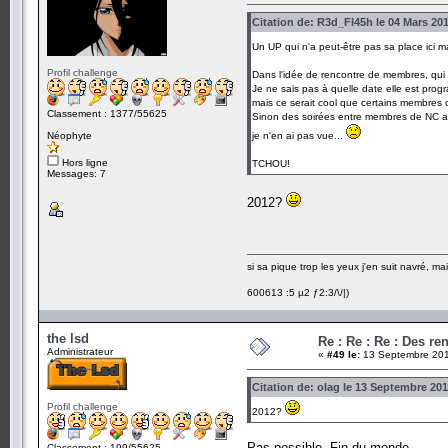
Citation de: R3d_Fl45h le 04 Mars 201
Un UP qui n'a peut-être pas sa place ici m
Profil challenge
Dans l'idée de rencontre de membres, qui a 
Je ne sais pas à quelle date elle est progra
mais ce serait cool que certains membres d
Classement : 1377/55625
Sinon des soirées entre membres de NC aut
Néophyte
je n'en ai pas vue...
Hors ligne
TCHOU!
Messages: 7
2012?
si sa pique trop les yeux j'en suit navré, 
600613 :5 µ2 ƒ2:3/\/|)
the lsd
Re : Re : Re : Des r
Administrateur
«
#49 le:
13 Septembre 201
Citation de: olag le 13 Septembre 201
Profil challenge
2012?
Pas possible. Fin du monde.
Classement : 199/55625