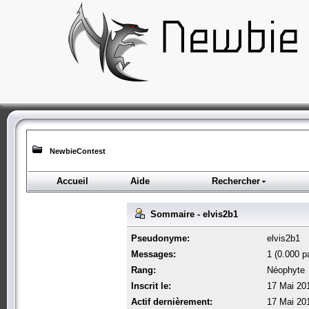
NewbieContest
Accueil
Aide
Rechercher
Sommaire - elvis2b1
Pseudonyme:
elvis2b1
Messages:
1 (0.000 pa
Rang:
Néophyte
Inscrit le:
17 Mai 20
Actif dernièrement:
17 Mai 20