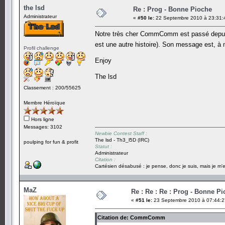
the lsd
Re : Prog - Bonne Pioche
Administrateur
«
#50 le:
22 Septembre 2010 à 23:31:
Notre très cher CommComm est passé depuis de
est une autre histoire). Son message est, à
Profil challenge
Enjoy
The lsd
Classement : 200/55625
Membre Héroïque
Hors ligne
Messages: 3102
Newbie Contest Staff :
The lsd - Th3_l5D (IRC)
poulping for fun & profit
Statut :
Administrateur
Citation :
Cartésien désabusé : je pense, donc je suis, mais je m'e
MaZ
Re : Re : Re : Prog - Bonne P
«
#51 le:
23 Septembre 2010 à 07:44:2
Citation de: CommComm