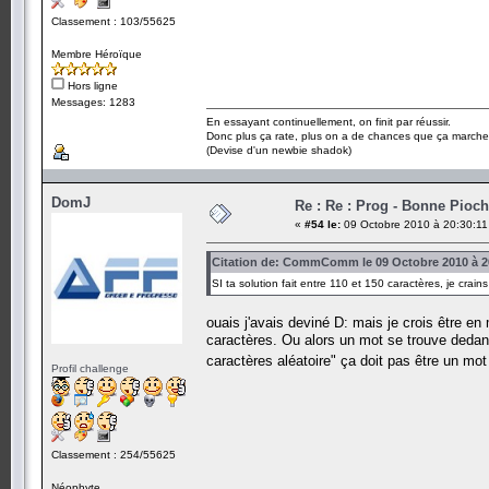
Classement : 103/55625
Membre Héroïque
Hors ligne
Messages: 1283
En essayant continuellement, on finit par réussir.
Donc plus ça rate, plus on a de chances que ça marche
(Devise d'un newbie shadok)
DomJ
Re : Re : Prog - Bonne Pioc
«
#54 le:
09 Octobre 2010 à 20:30:11
Citation de: CommComm le 09 Octobre 2010 à 2
SI ta solution fait entre 110 et 150 caractères, je crai
ouais j'avais deviné D: mais je crois être en
caractères. Ou alors un mot se trouve dedans 
caractères aléatoire" ça doit pas être un mo
Profil challenge
Classement : 254/55625
Néophyte