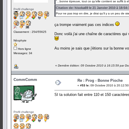
"...bonne épreuve, tout ce qu'elle contient se suffit à el
Citation de: hisoka69 le 21 Janvier 2010 à 18:54:
Profil challenge
Pour ne pas trop en dire, je dirai qu'il y a un peu de 
ça trompe vraiment pas ces indices
Classement : 254/55625
Donc voilà j'ai une chaîne de caractères qui
Néophyte
Au moins je sais que j'étions sur la bonne v
Hors ligne
Messages: 34
«
Dernière édition: 09 Octobre 2010 à 16:15:59 par D
CommComm
Re : Prog - Bonne Pioche
«
#53 le:
09 Octobre 2010 à 20:12:50
SI ta solution fait entre 110 et 150 caractère
Profil challenge