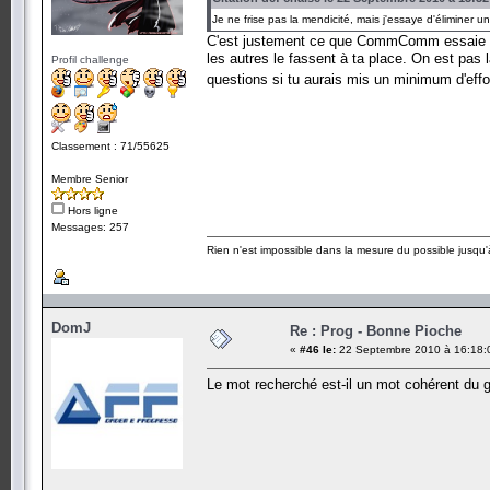
Je ne frise pas la mendicité, mais j'essaye d'éliminer 
C'est justement ce que CommComm essaie de
les autres le fassent à ta place. On est pas 
Profil challenge
questions si tu aurais mis un minimum d'effo
Classement : 71/55625
Membre Senior
Hors ligne
Messages: 257
Rien n'est impossible dans la mesure du possible jusqu'à
DomJ
Re : Prog - Bonne Pioche
«
#46 le:
22 Septembre 2010 à 16:18:
Le mot recherché est-il un mot cohérent d