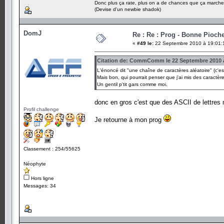
Donc plus ça rate, plus on a de chances que ça marche
(Devise d'un newbie shadok)
DomJ
Re : Re : Prog - Bonne Pioch
«
#49 le:
22 Septembre 2010 à 19:01:
Citation de: CommComm le 22 Septembre 2010 à
L'énoncé dit "une chaîne de caractères aléatoire" (c'est
Mais bon, qui pourrait penser que j'ai mis des caractè
Un gentil p'tit gars comme moi.
donc en gros c'est que des ASCII de lettres
Profil challenge
Je retourne à mon prog
Classement : 254/55625
Néophyte
Hors ligne
Messages: 34