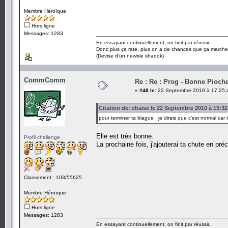
Membre Héroïque
Hors ligne
Messages: 1283
En essayant continuellement, on finit par réussir.
Donc plus ça rate, plus on a de chances que ça marche
(Devise d'un newbie shadok)
CommComm
Re : Re : Prog - Bonne Pioch
«
#48 le:
22 Septembre 2010 à 17:25:
Citation de: chaise le 22 Septembre 2010 à 13:32
pour terminer ta blague , je dirais que c'est normal car l
Elle est très bonne.
Profil challenge
La prochaine fois, j'ajouterai ta chute en pr
Classement : 103/55625
Membre Héroïque
Hors ligne
Messages: 1283
En essayant continuellement, on finit par réussir.