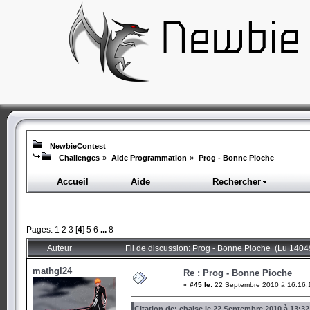
NewbieContest
Challenges
»
Aide Programmation
»
Prog - Bonne Pioche
Accueil
Aide
Rechercher
Pages:
1
2
3
[
4
]
5
6
...
8
Auteur
Fil de discussion: Prog - Bonne Pioche (Lu 14049
mathgl24
Re : Prog - Bonne Pioche
«
#45 le:
22 Septembre 2010 à 16:16:
Citation de: chaise le 22 Septembre 2010 à 13:32