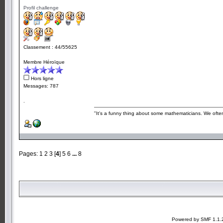
Profil challenge
Classement : 44/55625
Membre Héroïque
Hors ligne
Messages: 787
.
"It's a funny thing about some mathematicians. We often 
Pages:
1
2
3
[
4
]
5
6
...
8
Powered by SMF 1.1.