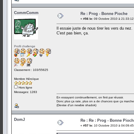
CommComm
Re : Prog - Bonne Pioche
«
#56 le:
09 Octobre 2010 à 21:33:12
Il essaie juste de nous tirer les vers du nez.
C'est pas bien, ça.
Profil challenge
Classement : 103/55625
Membre Héroïque
Hors ligne
Messages: 1283
En essayant continuellement, on finit par réussir.
Donc plus ça rate, plus on a de chances que ça marche
(Devise d'un newbie shadok)
DomJ
Re : Re : Prog - Bonne Pioch
«
#57 le:
10 Octobre 2010 à 04:09:45