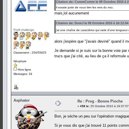
Citation de: CommComm le 09 Octobre 2010 à 2
Il essaie juste de nous tirer les vers du nez.
mais
lol aucunement
Citation de: DomJ le 09 Octobre 2010 à 16:12:54
Profil challenge
j'ai une chaîne de caractères qui varie d'une longueu
alors j'espère que "j'avais deviné" quand il
Je demande si je suis sur la bonne voie par
Classement : 254/55625
trucs que j'ai cité, au lieu de ça il reformule u
Néophyte
Hors ligne
Messages: 34
Asphator
Re : Prog - Bonne Pioche
«
#58 le:
25 Octobre 2010 à 19:37:57
Bon, je sèche un peu sur l'opération magiq
Si je vous dis que j'ai trouvé 11 points com