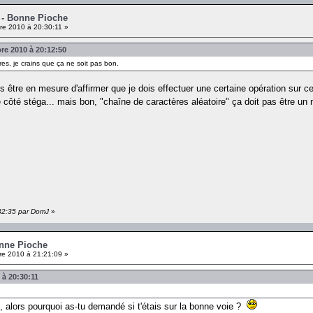
g - Bonne Pioche
re 2010 à 20:30:11 »
e 2010 à 20:12:50
ères, je crains que ça ne soit pas bon.
ois être en mesure d'affirmer que je dois effectuer une certaine opération sur
le côté stéga... mais bon, "chaîne de caractères aléatoire" ça doit pas être u
:32:35 par DomJ
»
onne Pioche
e 2010 à 21:21:09 »
 à 20:30:11
, alors pourquoi as-tu demandé si t'étais sur la bonne voie ?