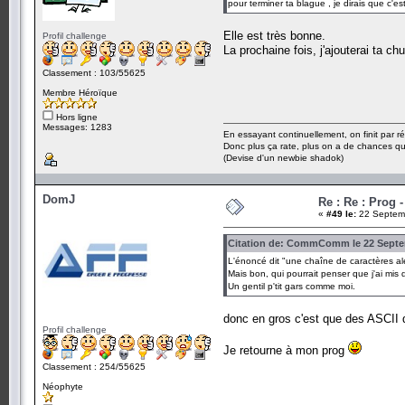
pour terminer ta blague , je dirais que c'est
Elle est très bonne.
Profil challenge
La prochaine fois, j'ajouterai ta c
Classement : 103/55625
Membre Héroïque
Hors ligne
Messages: 1283
En essayant continuellement, on finit par ré
Donc plus ça rate, plus on a de chances q
(Devise d'un newbie shadok)
DomJ
Re : Re : Prog 
«
#49 le:
22 Septemb
Citation de: CommComm le 22 Septem
L'énoncé dit "une chaîne de caractères aléa
Mais bon, qui pourrait penser que j'ai mi
Un gentil p'tit gars comme moi.
donc en gros c'est que des ASCII 
Profil challenge
Je retourne à mon prog
Classement : 254/55625
Néophyte