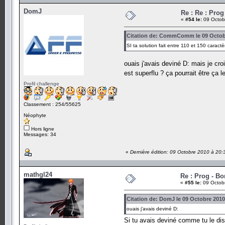
DomJ
Re : Re : Pro
«
#54 le:
09 Octob
Citation de: CommComm le 09 Octobr
SI ta solution fait entre 110 et 150 caract
ouais j'avais deviné D: mais je cr
est superflu ? ça pourrait être ça 
Profil challenge
Classement : 254/55625
Néophyte
Hors ligne
Messages: 34
«
Dernière édition: 09 Octobre 2010 à 20
mathgl24
Re : Prog - B
«
#55 le:
09 Octobr
Citation de: DomJ le 09 Octobre 2010
ouais j'avais deviné D:
Si tu avais deviné comme tu le dis