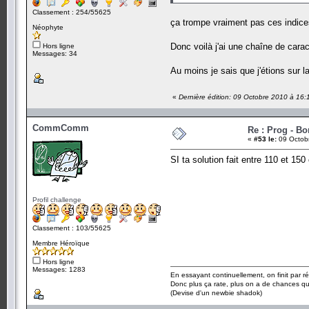
Classement : 254/55625
ça trompe vraiment pas ces indic
Néophyte
Donc voilà j'ai une chaîne de cara
Hors ligne
Messages: 34
Au moins je sais que j'étions sur 
«
Dernière édition: 09 Octobre 2010 à 16
CommComm
Re : Prog - B
«
#53 le:
09 Octobr
SI ta solution fait entre 110 et 15
Profil challenge
Classement : 103/55625
Membre Héroïque
Hors ligne
Messages: 1283
En essayant continuellement, on finit par ré
Donc plus ça rate, plus on a de chances q
(Devise d'un newbie shadok)