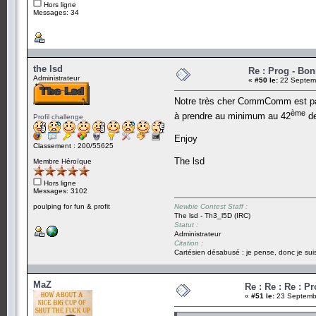
Hors ligne
Messages: 34
the lsd
Re : Prog - Bo
Administrateur
«
#50 le:
22 Septemb
Notre très cher CommComm est passé
ème
à prendre au minimum au 42
de
Profil challenge
Enjoy
Classement : 200/55625
The lsd
Membre Héroïque
Hors ligne
Messages: 3102
poulping for fun & profit
Newbie Contest Staff :
The lsd - Th3_l5D (IRC)
Statut :
Administrateur
Citation :
Cartésien désabusé : je pense, donc je suis
MaZ
Re : Re : Re : P
«
#51 le:
23 Septembr