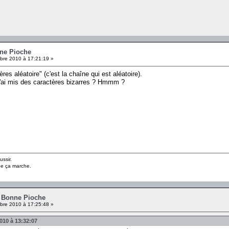
nne Pioche
re 2010 à 17:21:19 »
es aléatoire" (c'est la chaîne qui est aléatoire).
 j'ai mis des caractères bizarres ? Hmmm ?
ussir.
ue ça marche.
- Bonne Pioche
re 2010 à 17:25:48 »
010 à 13:32:07