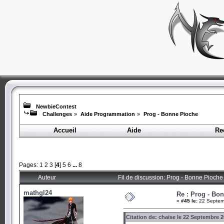
NewbieContest
Challenges
»
Aide Programmation
»
Prog - Bonne Pioche
Accueil
Aide
Re
Pages:
1
2
3
[
4
]
5
6
...
8
Auteur
Fil de discussion: Prog - Bonne Pioche
mathgl24
Re : Prog - Bo
«
#45 le:
22 Septemb
Citation de: chaise le 22 Septembre 2