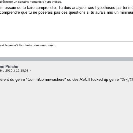
e d'éliminer un certains nombres d'hypothèses.
ssaie de te faire comprendre. Tu dois analyser ces hypothèses par toi-même
re comprendre que tu ne poserais pas ces questions si tu aurais mis un minimum
sible jusqu'à l'explosion des neurones ...
nne Pioche
re 2010 à 16:18:08 »
ohérent du genre "CommCommwashere" ou des ASCII fucked up genre "%~[/¢!