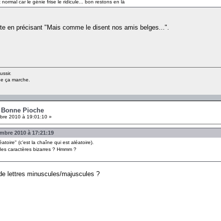
 normal car le génie frise le ridicule... bon restons en là
hute en précisant "Mais comme le disent nos amis belges...".
ussir.
ue ça marche.
- Bonne Pioche
re 2010 à 19:01:10 »
bre 2010 à 17:21:19
toire" (c'est la chaîne qui est aléatoire).
s des caractères bizarres ? Hmmm ?
de lettres minuscules/majuscules ?