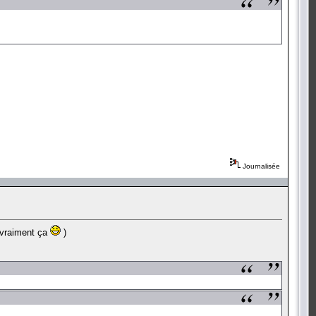
Journalisée
t vraiment ça
)