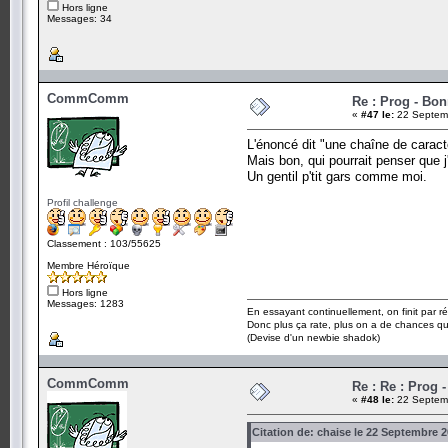
Hors ligne
Messages: 34
CommComm
Re : Prog - Bo
«
#47 le:
22 Septemb
L'énoncé dit "une chaîne de caractèr
Mais bon, qui pourrait penser que
Un gentil p'tit gars comme moi.
Profil challenge
Classement : 103/55625
Membre Héroïque
Hors ligne
Messages: 1283
En essayant continuellement, on finit par ré
Donc plus ça rate, plus on a de chances q
(Devise d'un newbie shadok)
CommComm
Re : Re : Prog 
«
#48 le:
22 Septemb
Citation de: chaise le 22 Septembre 2