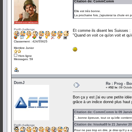
Citation de: CommComm
Elle est très bonne.
La prochaine fois, j'ajouterai ta chute en 
Profil challenge
Et comme ils disent les Suisses :
"Quand on voit ce qu'on voit et qu
Classement : 424/55625
Membre Junior
Hors ligne
Messages: 59
DomJ
Re : Prog - B
«
#52 le:
09 Octobr
Bon ça y est j'ai eu une petite idé
grâce à un indice donné plus hau
Citation de: CommComm le 09 Janvie
"...bonne épreuve, tout ce qu'elle contient 
Citation de: hisoka69 le 21 Janvier 20
Profil challenge
Pour ne pas trop en dire, je dirai qu'il y 