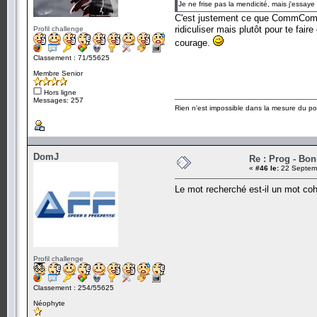
Je ne frise pas la mendicité, mais j'essay
C'est justement ce que CommComm e
ridiculiser mais plutôt pour te fai
Profil challenge
courage.
Classement : 71/55625
Membre Senior
Hors ligne
Messages: 257
Rien n'est impossible dans la mesure du pos
DomJ
Re : Prog - Bo
«
#46 le:
22 Septemb
Le mot recherché est-il un mot c
Profil challenge
Classement : 254/55625
Néophyte