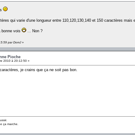
es
ctères qui varie d'une longueur entre 110,120,130,140 et 150 caractères mais e
la bonne vois
... Non ?
:15:59 par DomJ
»
onne Pioche
e 2010 à 20:12:50 »
0 caractères, je crains que ça ne soit pas bon.
ussir.
ue ça marche.