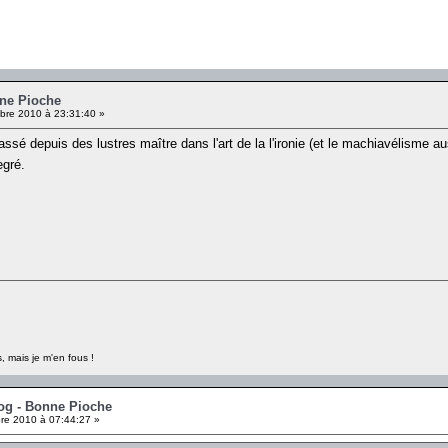
nne Pioche
re 2010 à 23:31:40 »
 depuis des lustres maître dans l'art de la l'ironie (et le machiavélisme au
gré.
, mais je m'en fous !
rog - Bonne Pioche
e 2010 à 07:44:27 »