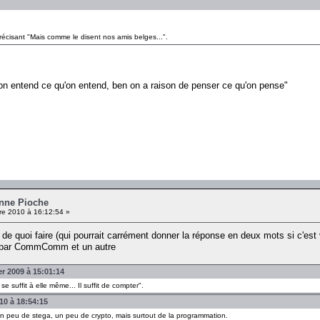
précisant "Mais comme le disent nos amis belges...".
'on entend ce qu'on entend, ben on a raison de penser ce qu'on pense"
onne Pioche
e 2010 à 16:12:54 »
e de quoi faire (qui pourrait carrément donner la réponse en deux mots si c'es
t par CommComm et un autre
r 2009 à 15:01:14
se suffit à elle même... Il suffit de compter".
10 à 18:54:15
a un peu de stega, un peu de crypto, mais surtout de la programmation.