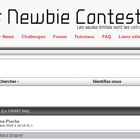
News
Challenges
Forum
Tutoriaux
FAQ
Liens util
Crackme
IRC
ClientSide
Newbi
Cryptographie
Liens
Forensics
chercher
Identifiez-vous
Parten
Hacking
Régle
Logique
Goodi
Programmation
 (Lu 140497 fois)
L'incu
Stéganographie
nne Pioche
re 2010 à 16:16:11 »
Wargame
010 à 13:32:07
Tous les challenges