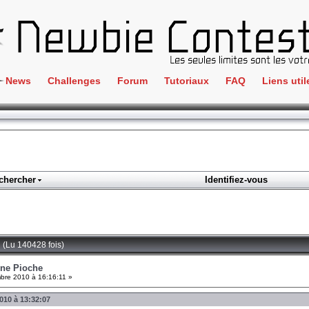
News
Challenges
Forum
Tutoriaux
FAQ
Liens util
Crackme
IRC
ClientSide
Newbi
Cryptographie
Liens
Forensics
chercher
Identifiez-vous
Parten
Hacking
Régle
Logique
Goodi
Programmation
 (Lu 140428 fois)
L'incu
Stéganographie
nne Pioche
re 2010 à 16:16:11 »
Wargame
010 à 13:32:07
Tous les challenges