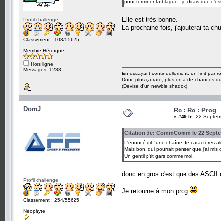
pour terminer ta blague , je dirais que c'est
Elle est très bonne.
Profil challenge
La prochaine fois, j'ajouterai ta c
Classement : 103/55625
Membre Héroïque
Hors ligne
Messages: 1283
En essayant continuellement, on finit par ré
Donc plus ça rate, plus on a de chances q
(Devise d'un newbie shadok)
DomJ
Re : Re : Prog 
«
#49 le:
22 Septemb
Citation de: CommComm le 22 Septem
L'énoncé dit "une chaîne de caractères aléa
Mais bon, qui pourrait penser que j'ai mi
Un gentil p'tit gars comme moi.
donc en gros c'est que des ASCII 
Profil challenge
Je retourne à mon prog
Classement : 254/55625
Néophyte