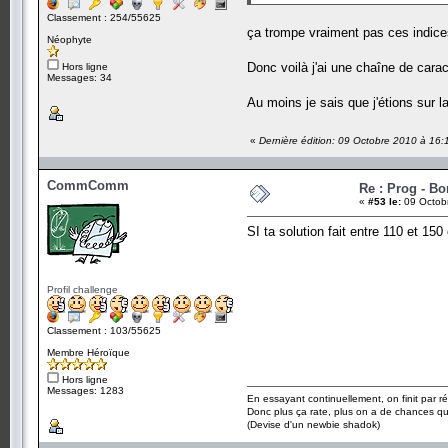
Classement : 254/55625
ça trompe vraiment pas ces indic
Néophyte
Donc voilà j'ai une chaîne de cara
Hors ligne
Messages: 34
Au moins je sais que j'étions sur 
«
Dernière édition: 09 Octobre 2010 à 16
CommComm
Re : Prog - B
«
#53 le:
09 Octobr
SI ta solution fait entre 110 et 15
Profil challenge
Classement : 103/55625
Membre Héroïque
Hors ligne
Messages: 1283
En essayant continuellement, on finit par ré
Donc plus ça rate, plus on a de chances q
(Devise d'un newbie shadok)