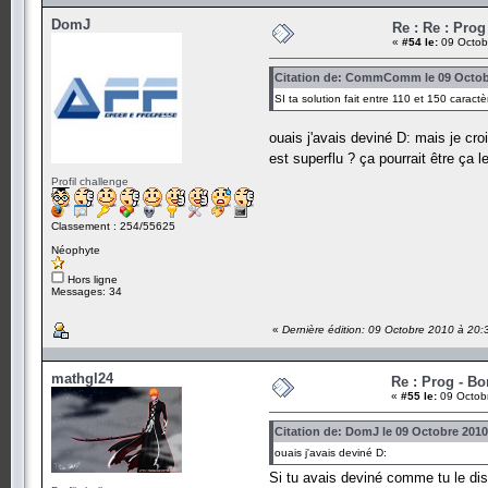
DomJ
Re : Re : Pro
«
#54 le:
09 Octob
Citation de: CommComm le 09 Octobr
SI ta solution fait entre 110 et 150 caract
ouais j'avais deviné D: mais je cr
est superflu ? ça pourrait être ça 
Profil challenge
Classement : 254/55625
Néophyte
Hors ligne
Messages: 34
«
Dernière édition: 09 Octobre 2010 à 20
mathgl24
Re : Prog - B
«
#55 le:
09 Octobr
Citation de: DomJ le 09 Octobre 2010
ouais j'avais deviné D:
Si tu avais deviné comme tu le dis