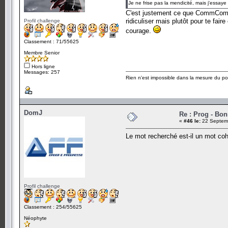
Je ne frise pas la mendicité, mais j'essay
C'est justement ce que CommComm e
ridiculiser mais plutôt pour te fai
Profil challenge
courage.
Classement : 71/55625
Membre Senior
Hors ligne
Messages: 257
Rien n'est impossible dans la mesure du pos
DomJ
Re : Prog - Bo
«
#46 le:
22 Septemb
Le mot recherché est-il un mot c
Profil challenge
Classement : 254/55625
Néophyte