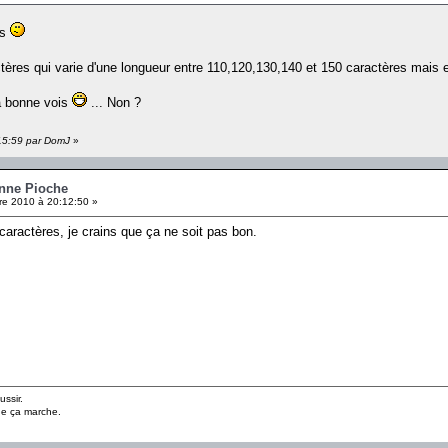
es
ctères qui varie d'une longueur entre 110,120,130,140 et 150 caractères mais e
la bonne vois
... Non ?
:15:59 par DomJ
»
onne Pioche
e 2010 à 20:12:50 »
0 caractères, je crains que ça ne soit pas bon.
ussir.
ue ça marche.