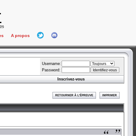
es
A propos
L'équipe
e Connect
Hall Of Fame
Username:
Password:
Inscrivez-vous
aires
ment
RETOURNER À L'ÉPREUVE
IMPRIMER
es
bateur