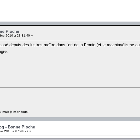
nne Pioche
re 2010 à 23:31:40 »
 depuis des lustres maître dans l'art de la l'ironie (et le machiavélisme au
gré.
, mais je m'en fous !
rog - Bonne Pioche
e 2010 à 07:44:27 »