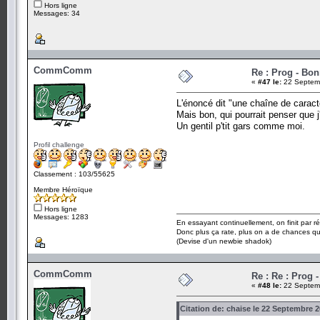
Hors ligne
Messages: 34
CommComm
Re : Prog - Bo
«
#47 le:
22 Septemb
L'énoncé dit "une chaîne de caractèr
Mais bon, qui pourrait penser que
Un gentil p'tit gars comme moi.
Profil challenge
Classement : 103/55625
Membre Héroïque
Hors ligne
Messages: 1283
En essayant continuellement, on finit par ré
Donc plus ça rate, plus on a de chances q
(Devise d'un newbie shadok)
CommComm
Re : Re : Prog 
«
#48 le:
22 Septemb
Citation de: chaise le 22 Septembre 2