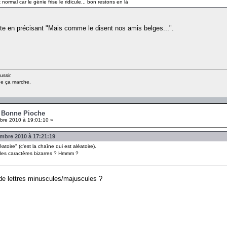
 normal car le génie frise le ridicule... bon restons en là
hute en précisant "Mais comme le disent nos amis belges...".
ussir.
ue ça marche.
- Bonne Pioche
re 2010 à 19:01:10 »
bre 2010 à 17:21:19
toire" (c'est la chaîne qui est aléatoire).
s des caractères bizarres ? Hmmm ?
de lettres minuscules/majuscules ?