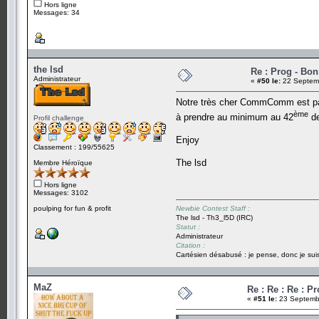
Hors ligne
Messages: 34
the lsd
Re : Prog - Bo
Administrateur
«
#50 le:
22 Septemb
Notre très cher CommComm est passé
ème
à prendre au minimum au 42
de
Profil challenge
Enjoy
Classement : 199/55625
The lsd
Membre Héroïque
Hors ligne
Messages: 3102
poulping for fun & profit
Newbie Contest Staff :
The lsd - Th3_l5D (IRC)
Statut :
Administrateur
Citation :
Cartésien désabusé : je pense, donc je suis
MaZ
Re : Re : Re : P
«
#51 le:
23 Septembr