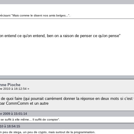
précisant "Mais comme le disent nos amis belges...".
'on entend ce qu'on entend, ben on a raison de penser ce qu'on pense"
onne Pioche
e 2010 à 16:12:54 »
e de quoi faire (qui pourrait carrément donner la réponse en deux mots si c'es
t par CommComm et un autre
r 2009 à 15:01:14
se suffit à elle même... Il suffit de compter".
10 à 18:54:15
a un peu de stega, un peu de crypto, mais surtout de la programmation.