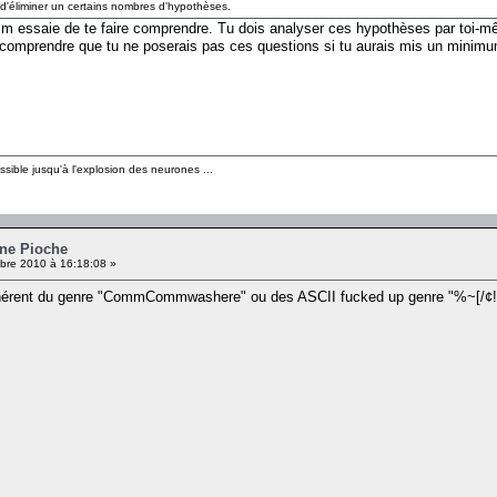
e d'éliminer un certains nombres d'hypothèses.
ssaie de te faire comprendre. Tu dois analyser ces hypothèses par toi-même
re comprendre que tu ne poserais pas ces questions si tu aurais mis un minimum
sible jusqu'à l'explosion des neurones ...
nne Pioche
re 2010 à 16:18:08 »
ohérent du genre "CommCommwashere" ou des ASCII fucked up genre "%~[/¢!