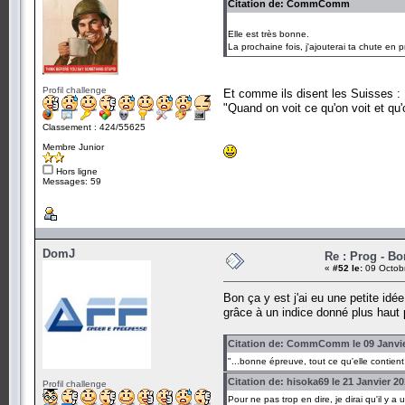
Citation de: CommComm
Elle est très bonne.
La prochaine fois, j'ajouterai ta chute en 
Profil challenge
Et comme ils disent les Suisses :
"Quand on voit ce qu'on voit et qu
Classement : 424/55625
Membre Junior
Hors ligne
Messages: 59
DomJ
Re : Prog - B
«
#52 le:
09 Octobr
Bon ça y est j'ai eu une petite idé
grâce à un indice donné plus hau
Citation de: CommComm le 09 Janvie
"...bonne épreuve, tout ce qu'elle contient 
Citation de: hisoka69 le 21 Janvier 20
Profil challenge
Pour ne pas trop en dire, je dirai qu'il y 