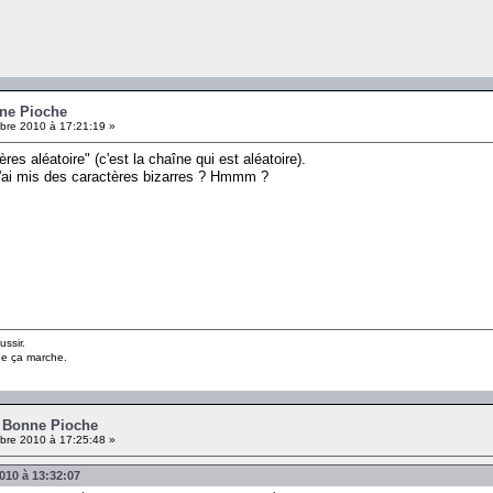
nne Pioche
re 2010 à 17:21:19 »
es aléatoire" (c'est la chaîne qui est aléatoire).
 j'ai mis des caractères bizarres ? Hmmm ?
ussir.
ue ça marche.
- Bonne Pioche
re 2010 à 17:25:48 »
010 à 13:32:07