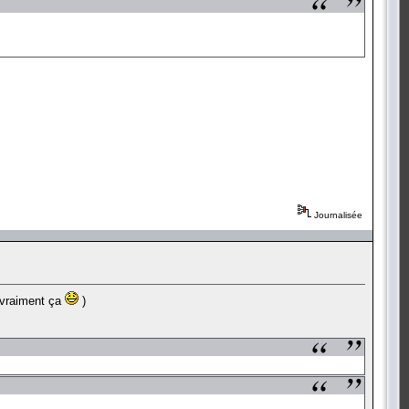
Journalisée
t vraiment ça
)