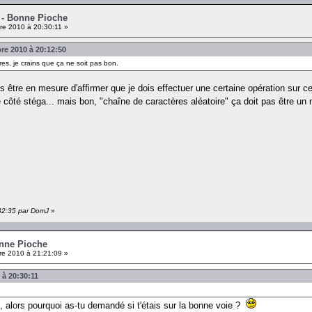
g - Bonne Pioche
re 2010 à 20:30:11 »
e 2010 à 20:12:50
ères, je crains que ça ne soit pas bon.
ois être en mesure d'affirmer que je dois effectuer une certaine opération sur
le côté stéga... mais bon, "chaîne de caractères aléatoire" ça doit pas être u
:32:35 par DomJ
»
onne Pioche
e 2010 à 21:21:09 »
 à 20:30:11
, alors pourquoi as-tu demandé si t'étais sur la bonne voie ?