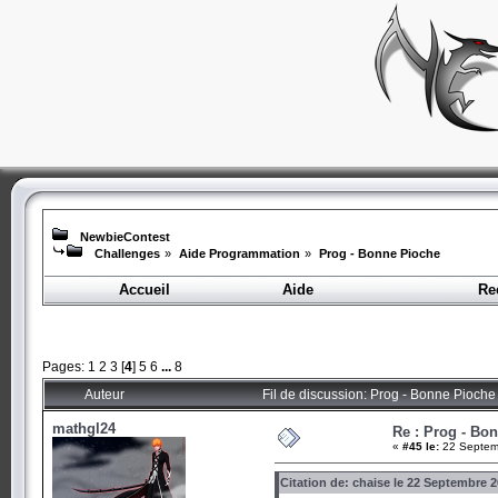
NewbieContest
Challenges
»
Aide Programmation
»
Prog - Bonne Pioche
Accueil
Aide
Re
Pages:
1
2
3
[
4
]
5
6
...
8
Auteur
Fil de discussion: Prog - Bonne Pioche
mathgl24
Re : Prog - Bo
«
#45 le:
22 Septemb
Citation de: chaise le 22 Septembre 2