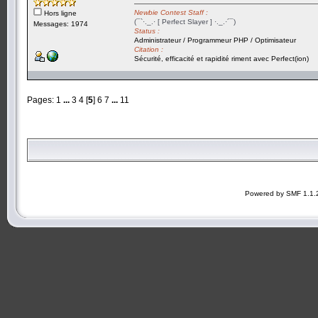
Newbie Contest Staff :
Hors ligne
(¯`·._.· [ Perfect Slayer ] ·._.·´¯)
Messages: 1974
Status :
Administrateur / Programmeur PHP / Optimisateur
Citation :
Sécurité, efficacité et rapidité riment avec Perfect(ion)
Pages:
1
...
3
4
[
5
]
6
7
...
11
Powered by SMF 1.1.