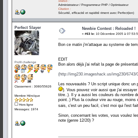
Status :
Administrateur / Programmeur PHP / Optimisateur
Citation :
Sécurité, efficacité et rapidité riment avec Perfect(ion)
Perfect Slayer
Newbie Contest : Reloaded !
«
#63 le:
10 Décembre 2005 à 07:53:5
Bon ce matin j'm'attaque au systeme de templ
EDIT
Profil challenge
Bon alors déjà j'ai refait la page de présenta
(http://img230.imageshack.us/img230/6743/0
Les nouveautés ? Un script unique donc un p
Classement : 3080/55626
). Vous pouvez voir aussi que j'ai essaye
titre..). Il y a aussi les couleurs du nombre 
Membre Héroïque
point..) Plus la couleur vire au rouge, moins 
Hors ligne
sais, c'est un peu facil, c'est moi qui l'est
Messages: 1974
Sinon, concernant les votes, vous voulez les
note (genre 12/20) ?