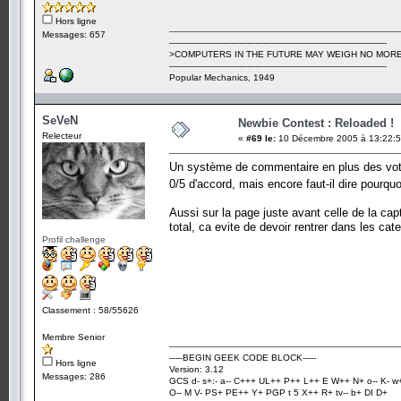
Hors ligne
Messages: 657
---------------------------------------------------------------------------------
>COMPUTERS IN THE FUTURE MAY WEIGH NO MORE
---------------------------------------------------------------------------------
Popular Mechanics, 1949
SeVeN
Newbie Contest : Reloaded !
Relecteur
«
#69 le:
10 Décembre 2005 à 13:22:5
Un système de commentaire en plus des votes
0/5 d'accord, mais encore faut-il dire pourqu
Aussi sur la page juste avant celle de la cap
total, ca evite de devoir rentrer dans les cat
Profil challenge
Classement : 58/55626
Membre Senior
-----BEGIN GEEK CODE BLOCK-----
Hors ligne
Version: 3.12
Messages: 286
GCS d- s+:- a-- C+++ UL++ P++ L++ E W++ N+ o-- K- w
O-- M V- PS+ PE++ Y+ PGP t 5 X++ R+ tv-- b+ DI D+