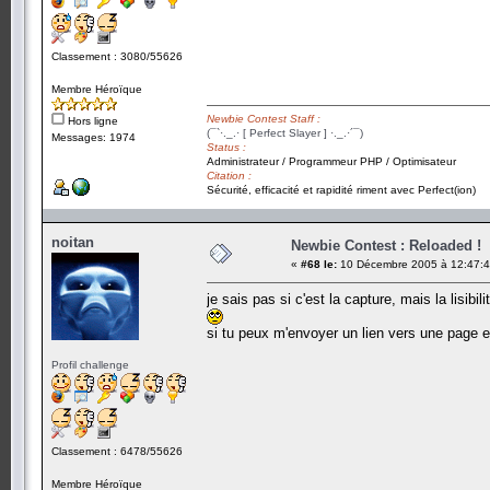
Classement : 3080/55626
Membre Héroïque
Newbie Contest Staff :
Hors ligne
(¯`·._.· [ Perfect Slayer ] ·._.·´¯)
Messages: 1974
Status :
Administrateur / Programmeur PHP / Optimisateur
Citation :
Sécurité, efficacité et rapidité riment avec Perfect(ion)
noitan
Newbie Contest : Reloaded !
«
#68 le:
10 Décembre 2005 à 12:47:4
je sais pas si c'est la capture, mais la lisibil
si tu peux m'envoyer un lien vers une page en 
Profil challenge
Classement : 6478/55626
Membre Héroïque