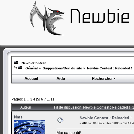
NewbieContest
Général
»
Suggestions/Dev. du site
»
Newbie Contest : Reloaded !
Accueil
Aide
Rechercher
Pages:
1
...
3
4
[
5
]
6
7
...
11
Auteur
Fil de discussion: Newbie Contest : Reloaded ! (
Nms
Newbie Contest : Reloaded !
«
#60 le:
04 Décembre 2005 à 14:41:4
Moi ça me dit!