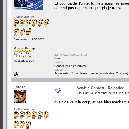
Et pour garder l'unité, tu mets aussi les pse
ca rend pas trop en italique gris je trouve!
Profil challenge
Classement : 92/55626
Membre Héroïque
Ex Newbie Contest Staff :
Hors ligne
Nms
Messages: 794
Status :
Concepteur d'épreuves
Citation :
Je ne sais qu'une chose : que je ne sais rien. (Socrate)
Folcan
Newbie Contest : Reloaded !
«
#61 le:
04 Décembre 2005 à 19:14:2
ouaip ca vaut le coup, et pas bien mechant a
Profil challenge