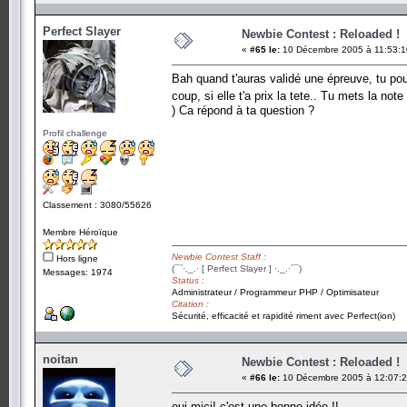
Perfect Slayer
Newbie Contest : Reloaded !
«
#65 le:
10 Décembre 2005 à 11:53:1
Bah quand t'auras validé une épreuve, tu pour
coup, si elle t'a prix la tete.. Tu mets la not
) Ca répond à ta question ?
Profil challenge
Classement : 3080/55626
Membre Héroïque
Newbie Contest Staff :
Hors ligne
(¯`·._.· [ Perfect Slayer ] ·._.·´¯)
Messages: 1974
Status :
Administrateur / Programmeur PHP / Optimisateur
Citation :
Sécurité, efficacité et rapidité riment avec Perfect(ion)
noitan
Newbie Contest : Reloaded !
«
#66 le:
10 Décembre 2005 à 12:07:2
oui mici! c'est une bonne idée !!