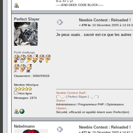
G e- h+ r- y+
------END GEEK CODE BLOCK------
Perfect Slayer
Newbie Contest : Reloaded !
«
#70 le:
10 Décembre 2005 à 13:24:2
Je peux ouais.. savoir est-ce que les autres 
Profil challenge
Classement : 3080/55626
Membre Héroïque
Newbie Contest Staff :
Hors ligne
(¯`·._.· [ Perfect Slayer ] ·._.·´¯)
Messages: 1974
Status :
Administrateur / Programmeur PHP / Optimisateur
Citation :
Sécurité, efficacité et rapidité riment avec Perfect(ion)
Nebelmann
Newbie Contest : Reloaded !
«
#71 le:
10 Décembre 2005 à 14:41:1