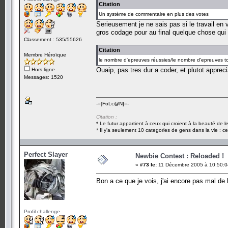
Citation
Un système de commentaire en plus des votes
Serieusement je ne sais pas si le travail en 
gros codage pour au final quelque chose qui v
Classement : 535/55626
Citation
Membre Héroïque
le nombre d'epreuves réussies/le nombre d'epreuves to
Ouaip, pas tres dur a coder, et plutot appreci
Hors ligne
Messages: 1520
-=[FoLc@N]=-
Citation :
* Le futur appartient à ceux qui croient à la beauté de 
* Il y'a seulement 10 categories de gens dans la vie : ce
Perfect Slayer
Newbie Contest : Reloaded !
«
#73 le:
11 Décembre 2005 à 10:50:0
Bon a ce que je vois, j'ai encore pas mal de b
Profil challenge