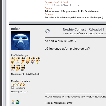
Newbie Contest Staff :
(¯`·._.· [ Perfect Slayer ] ·._.·´¯)
Status :
Administrateur / Programmeur PHP / Optimisateur
Citation :
Sécurité, efficacité et rapidité riment avec Perfect(ion)
noitan
Newbie Contest : Reloaded !
«
#64 le:
10 Décembre 2005 à 11:48:4
ca sert a quoi le vote ?
cé l'epreuve qu'on prefere cé ca?
Profil challenge
Classement : 6478/55626
Membre Héroïque
Hors ligne
Messages: 657
---------------------------------------------------------------------------------
>COMPUTERS IN THE FUTURE MAY WEIGH NO MORE
---------------------------------------------------------------------------------
Popular Mechanics, 1949