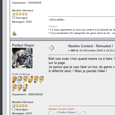
Classement : 535/55626
Membre Héroïque
Hors ligne
-=[FoLc@N]=-
Messages: 1520
Citation :
* Le futur appartient à ceux qui croient à la beauté de 
* Il y'a seulement 10 categories de gens dans la vie : ce
Perfect Slayer
Newbie Contest : Reloaded !
«
#62 le:
04 Décembre 2005 à 19:23:1
Bah nan mais c'est quand meme ca à faire. C'
sur la page.
Je pense que je vais faire un truc du genre c
A réfléchir donc ! Mais je prends l'idée !
Profil challenge
Classement : 3080/55626
Membre Héroïque
Newbie Contest Staff :
Hors ligne
(¯`·._.· [ Perfect Slayer ] ·._.·´¯)
Messages: 1974