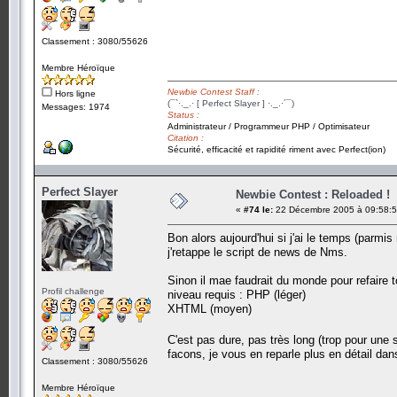
Classement : 3080/55626
Membre Héroïque
Newbie Contest Staff :
Hors ligne
(¯`·._.· [ Perfect Slayer ] ·._.·´¯)
Messages: 1974
Status :
Administrateur / Programmeur PHP / Optimisateur
Citation :
Sécurité, efficacité et rapidité riment avec Perfect(ion)
Perfect Slayer
Newbie Contest : Reloaded !
«
#74 le:
22 Décembre 2005 à 09:58:5
Bon alors aujourd'hui si j'ai le temps (parmi
j'retappe le script de news de Nms.
Sinon il mae faudrait du monde pour refaire t
Profil challenge
niveau requis : PHP (léger)
XHTML (moyen)
C'est pas dure, pas très long (trop pour une 
facons, je vous en reparle plus en détail da
Classement : 3080/55626
Membre Héroïque