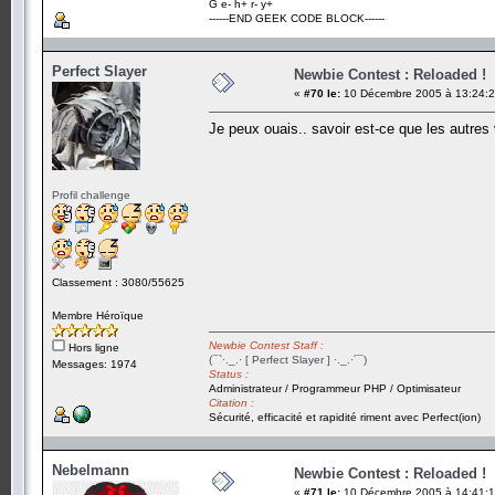
G e- h+ r- y+
------END GEEK CODE BLOCK------
Perfect Slayer
Newbie Contest : Reloaded !
«
#70 le:
10 Décembre 2005 à 13:24:2
Je peux ouais.. savoir est-ce que les autres 
Profil challenge
Classement : 3080/55625
Membre Héroïque
Newbie Contest Staff :
Hors ligne
(¯`·._.· [ Perfect Slayer ] ·._.·´¯)
Messages: 1974
Status :
Administrateur / Programmeur PHP / Optimisateur
Citation :
Sécurité, efficacité et rapidité riment avec Perfect(ion)
Nebelmann
Newbie Contest : Reloaded !
«
#71 le:
10 Décembre 2005 à 14:41:1