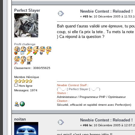
Perfect Slayer
Newbie Contest : Reloaded !
«
#65 le:
10 Décembre 2005 à 11:53:1
Bah quand t'auras validé une épreuve, tu pour
coup, si elle t'a prix la tete.. Tu mets la not
) Ca répond à ta question ?
Profil challenge
Classement : 3080/55625
Membre Héroïque
Newbie Contest Staff :
Hors ligne
(¯`·._.· [ Perfect Slayer ] ·._.·´¯)
Messages: 1974
Status :
Administrateur / Programmeur PHP / Optimisateur
Citation :
Sécurité, efficacité et rapidité riment avec Perfect(ion)
noitan
Newbie Contest : Reloaded !
«
#66 le:
10 Décembre 2005 à 12:07:2
oui mici! c'est une bonne idée !!