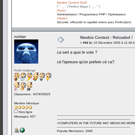
Newbie Contest Staff :
(¯`·._.· [ Perfect Slayer ] ·._.·´¯)
Status :
Administrateur / Programmeur PHP / Optimisateur
Citation :
Sécurité, efficacité et rapidité riment avec Perfect(ion)
noitan
Newbie Contest : Reloaded !
«
#64 le:
10 Décembre 2005 à 11:48:4
ca sert a quoi le vote ?
cé l'epreuve qu'on prefere cé ca?
Profil challenge
Classement : 6478/55625
Membre Héroïque
Hors ligne
Messages: 657
---------------------------------------------------------------------------------
>COMPUTERS IN THE FUTURE MAY WEIGH NO MORE
---------------------------------------------------------------------------------
Popular Mechanics, 1949