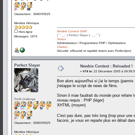
Classement : 3080/55625
Membre Héroïque
Newbie Contest Staff :
Hors ligne
(¯`·._.· [ Perfect Slayer ] ·._.·´¯)
Messages: 1974
Status :
Administrateur / Programmeur PHP / Optimisateur
Citation :
Sécurité, efficacité et rapidité riment avec Perfect(ion)
Perfect Slayer
Newbie Contest : Reloaded !
«
#74 le:
22 Décembre 2005 à 09:58:5
Bon alors aujourd'hui si j'ai le temps (parmi
j'retappe le script de news de Nms.
Sinon il mae faudrait du monde pour refaire t
Profil challenge
niveau requis : PHP (léger)
XHTML (moyen)
C'est pas dure, pas très long (trop pour une 
facons, je vous en reparle plus en détail da
Classement : 3080/55625
Membre Héroïque