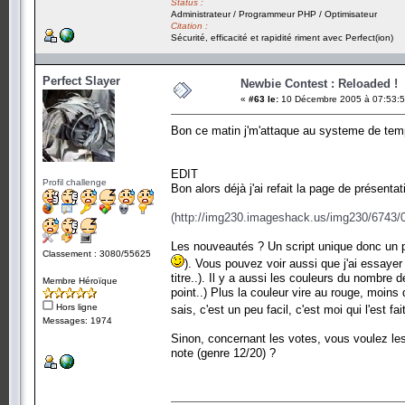
Status :
Administrateur / Programmeur PHP / Optimisateur
Citation :
Sécurité, efficacité et rapidité riment avec Perfect(ion)
Perfect Slayer
Newbie Contest : Reloaded !
«
#63 le:
10 Décembre 2005 à 07:53:5
Bon ce matin j'm'attaque au systeme de templ
EDIT
Profil challenge
Bon alors déjà j'ai refait la page de présenta
(http://img230.imageshack.us/img230/6743/0
Les nouveautés ? Un script unique donc un p
Classement : 3080/55625
). Vous pouvez voir aussi que j'ai essaye
titre..). Il y a aussi les couleurs du nombre 
Membre Héroïque
point..) Plus la couleur vire au rouge, moins 
Hors ligne
sais, c'est un peu facil, c'est moi qui l'est
Messages: 1974
Sinon, concernant les votes, vous voulez les
note (genre 12/20) ?