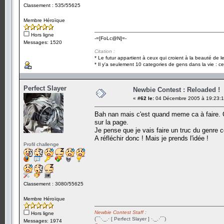
Classement : 535/55625
Membre Héroïque
Hors ligne
-=[FoLc@N]=-
Messages: 1520
Citation :
* Le futur appartient à ceux qui croient à la beauté de 
* Il y'a seulement 10 categories de gens dans la vie : ce
Perfect Slayer
Newbie Contest : Reloaded !
«
#62 le:
04 Décembre 2005 à 19:23:1
Bah nan mais c'est quand meme ca à faire. C'
sur la page.
Je pense que je vais faire un truc du genre c
A réfléchir donc ! Mais je prends l'idée !
Profil challenge
Classement : 3080/55625
Membre Héroïque
Newbie Contest Staff :
Hors ligne
(¯`·._.· [ Perfect Slayer ] ·._.·´¯)
Messages: 1974