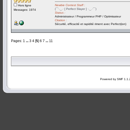
Newbie Contest Staff :
Hors ligne
(¯`·._.· [ Perfect Slayer ] ·._.·´¯)
Messages: 1974
Status :
Administrateur / Programmeur PHP / Optimisateur
Citation :
Sécurité, efficacité et rapidité riment avec Perfect(ion)
Pages:
1
...
3
4
[
5
]
6
7
...
11
Powered by SMF 1.1.