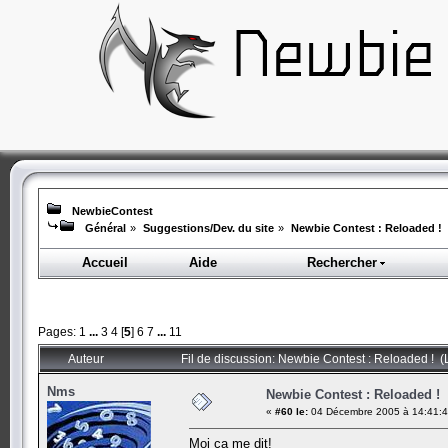
NewbieContest
Général
»
Suggestions/Dev. du site
»
Newbie Contest : Reloaded !
Accueil
Aide
Rechercher
Pages:
1
...
3
4
[
5
]
6
7
...
11
Auteur
Fil de discussion: Newbie Contest : Reloaded ! (
Nms
Newbie Contest : Reloaded !
«
#60 le:
04 Décembre 2005 à 14:41:4
Moi ça me dit!