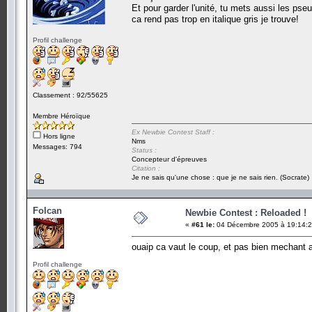
Et pour garder l'unité, tu mets aussi les pse
ca rend pas trop en italique gris je trouve!
Profil challenge
Classement : 92/55625
Membre Héroïque
Ex Newbie Contest Staff :
Hors ligne
Nms
Messages: 794
Status :
Concepteur d'épreuves
Citation :
Je ne sais qu'une chose : que je ne sais rien. (Socrate)
Folcan
Newbie Contest : Reloaded !
«
#61 le:
04 Décembre 2005 à 19:14:2
ouaip ca vaut le coup, et pas bien mechant a
Profil challenge