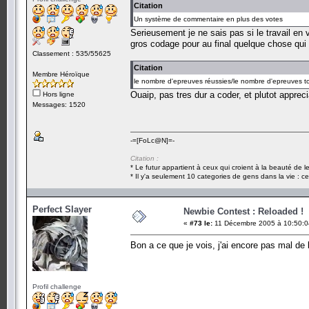
Citation
Un système de commentaire en plus des votes
Serieusement je ne sais pas si le travail en 
gros codage pour au final quelque chose qui v
Classement : 535/55625
Citation
Membre Héroïque
le nombre d'epreuves réussies/le nombre d'epreuves to
Ouaip, pas tres dur a coder, et plutot appreci
Hors ligne
Messages: 1520
-=[FoLc@N]=-
Citation :
* Le futur appartient à ceux qui croient à la beauté de 
* Il y'a seulement 10 categories de gens dans la vie : ce
Perfect Slayer
Newbie Contest : Reloaded !
«
#73 le:
11 Décembre 2005 à 10:50:0
Bon a ce que je vois, j'ai encore pas mal de b
Profil challenge