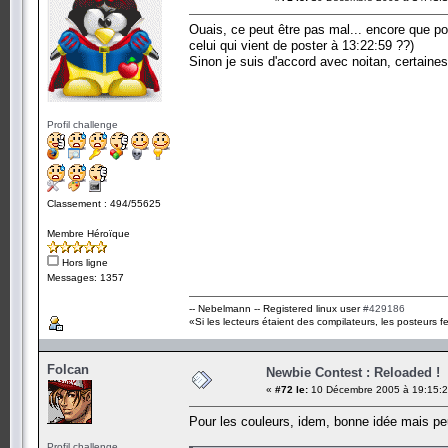
Ouais, ce peut être pas mal... encore que pou
celui qui vient de poster à 13:22:59 ??)
Sinon je suis d'accord avec noitan, certaines 
Profil challenge
Classement : 494/55625
Membre Héroïque
Hors ligne
Messages: 1357
-- Nebelmann -- Registered linux user
#429186
«Si les lecteurs étaient des compilateurs, les posteurs fe
Folcan
Newbie Contest : Reloaded !
«
#72 le:
10 Décembre 2005 à 19:15:2
Pour les couleurs, idem, bonne idée mais peux
Profil challenge