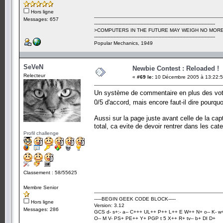
Hors ligne
Messages: 657
---------------------------------------------------------------------------------
>COMPUTERS IN THE FUTURE MAY WEIGH NO MORE
---------------------------------------------------------------------------------
Popular Mechanics, 1949
SeVeN
Newbie Contest : Reloaded !
Relecteur
«
#69 le:
10 Décembre 2005 à 13:22:5
Un système de commentaire en plus des votes
0/5 d'accord, mais encore faut-il dire pourqu
Aussi sur la page juste avant celle de la cap
total, ca evite de devoir rentrer dans les cat
Profil challenge
Classement : 58/55625
Membre Senior
-----BEGIN GEEK CODE BLOCK-----
Hors ligne
Version: 3.12
Messages: 286
GCS d- s+:- a-- C+++ UL++ P++ L++ E W++ N+ o-- K- w
O-- M V- PS+ PE++ Y+ PGP t 5 X++ R+ tv-- b+ DI D+