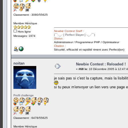
Classement : 3080/55625
Membre Héroïque
Newbie Contest Staff :
Hors ligne
(¯`·._.· [ Perfect Slayer ] ·._.·´¯)
Messages: 1974
Status :
Administrateur / Programmeur PHP / Optimisateur
Citation :
Sécurité, efficacité et rapidité riment avec Perfect(ion)
noitan
Newbie Contest : Reloaded !
«
#68 le:
10 Décembre 2005 à 12:47:4
je sais pas si c'est la capture, mais la lisibil
si tu peux m'envoyer un lien vers une page en 
Profil challenge
Classement : 6478/55625
Membre Héroïque