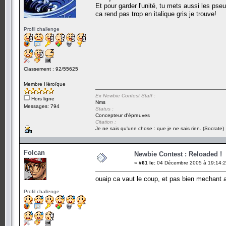
Et pour garder l'unité, tu mets aussi les pse
ca rend pas trop en italique gris je trouve!
Profil challenge
Classement : 92/55625
Membre Héroïque
Ex Newbie Contest Staff :
Hors ligne
Nms
Messages: 794
Status :
Concepteur d'épreuves
Citation :
Je ne sais qu'une chose : que je ne sais rien. (Socrate)
Folcan
Newbie Contest : Reloaded !
«
#61 le:
04 Décembre 2005 à 19:14:2
ouaip ca vaut le coup, et pas bien mechant a
Profil challenge