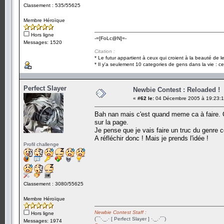
Classement : 535/55625
Membre Héroïque
Hors ligne
-=[FoLc@N]=-
Messages: 1520
Citation :
* Le futur appartient à ceux qui croient à la beauté de 
* Il y'a seulement 10 categories de gens dans la vie : ce
Perfect Slayer
Newbie Contest : Reloaded !
«
#62 le:
04 Décembre 2005 à 19:23:1
Bah nan mais c'est quand meme ca à faire. C'
sur la page.
Je pense que je vais faire un truc du genre c
A réfléchir donc ! Mais je prends l'idée !
Profil challenge
Classement : 3080/55625
Membre Héroïque
Newbie Contest Staff :
Hors ligne
(¯`·._.· [ Perfect Slayer ] ·._.·´¯)
Messages: 1974