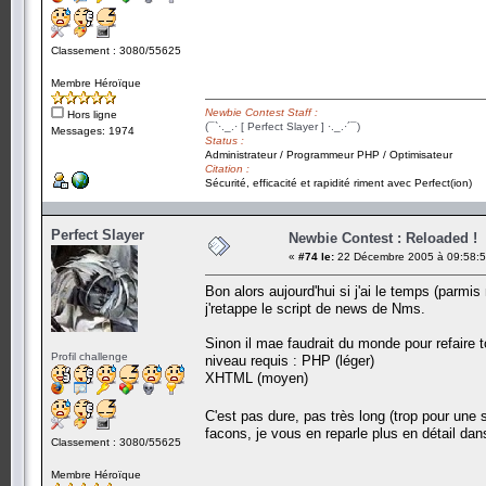
Classement : 3080/55625
Membre Héroïque
Newbie Contest Staff :
Hors ligne
(¯`·._.· [ Perfect Slayer ] ·._.·´¯)
Messages: 1974
Status :
Administrateur / Programmeur PHP / Optimisateur
Citation :
Sécurité, efficacité et rapidité riment avec Perfect(ion)
Perfect Slayer
Newbie Contest : Reloaded !
«
#74 le:
22 Décembre 2005 à 09:58:5
Bon alors aujourd'hui si j'ai le temps (parmi
j'retappe le script de news de Nms.
Sinon il mae faudrait du monde pour refaire t
Profil challenge
niveau requis : PHP (léger)
XHTML (moyen)
C'est pas dure, pas très long (trop pour une 
facons, je vous en reparle plus en détail da
Classement : 3080/55625
Membre Héroïque