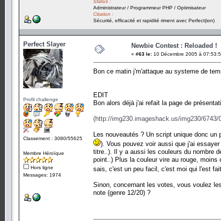
Status :
Administrateur / Programmeur PHP / Optimisateur
Citation :
Sécurité, efficacité et rapidité riment avec Perfect(ion)
Perfect Slayer
Newbie Contest : Reloaded !
«
#63 le:
10 Décembre 2005 à 07:53:5
Bon ce matin j'm'attaque au systeme de templ
EDIT
Profil challenge
Bon alors déjà j'ai refait la page de présenta
(http://img230.imageshack.us/img230/6743/0
Les nouveautés ? Un script unique donc un p
Classement : 3080/55625
). Vous pouvez voir aussi que j'ai essaye
titre..). Il y a aussi les couleurs du nombre 
Membre Héroïque
point..) Plus la couleur vire au rouge, moins 
Hors ligne
sais, c'est un peu facil, c'est moi qui l'est
Messages: 1974
Sinon, concernant les votes, vous voulez les
note (genre 12/20) ?