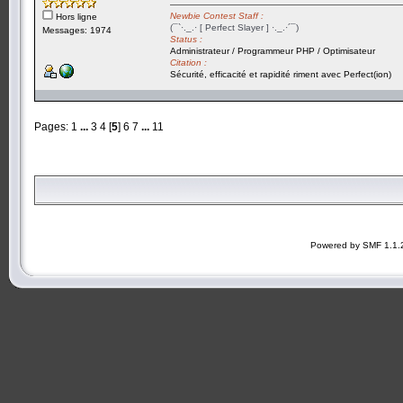
Newbie Contest Staff :
Hors ligne
(¯`·._.· [ Perfect Slayer ] ·._.·´¯)
Messages: 1974
Status :
Administrateur / Programmeur PHP / Optimisateur
Citation :
Sécurité, efficacité et rapidité riment avec Perfect(ion)
Pages:
1
...
3
4
[
5
]
6
7
...
11
Powered by SMF 1.1.