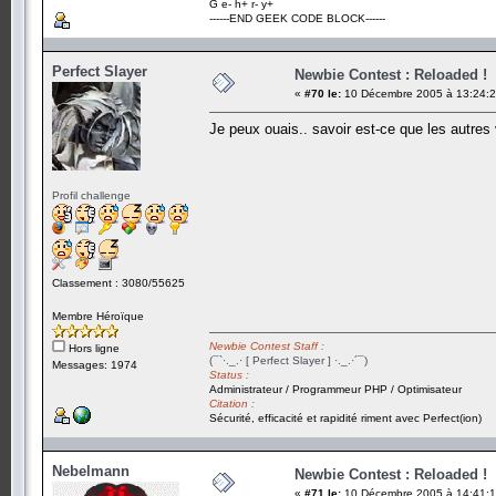
G e- h+ r- y+
------END GEEK CODE BLOCK------
Perfect Slayer
Newbie Contest : Reloaded !
«
#70 le:
10 Décembre 2005 à 13:24:2
Je peux ouais.. savoir est-ce que les autres 
Profil challenge
Classement : 3080/55625
Membre Héroïque
Newbie Contest Staff :
Hors ligne
(¯`·._.· [ Perfect Slayer ] ·._.·´¯)
Messages: 1974
Status :
Administrateur / Programmeur PHP / Optimisateur
Citation :
Sécurité, efficacité et rapidité riment avec Perfect(ion)
Nebelmann
Newbie Contest : Reloaded !
«
#71 le:
10 Décembre 2005 à 14:41:1