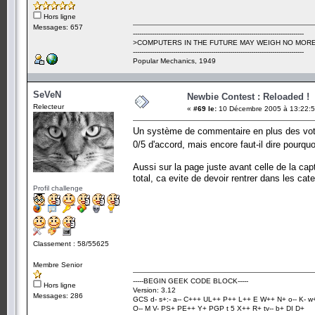
Hors ligne
Messages: 657
---------------------------------------------------------------------------------
>COMPUTERS IN THE FUTURE MAY WEIGH NO MORE
---------------------------------------------------------------------------------
Popular Mechanics, 1949
SeVeN
Newbie Contest : Reloaded !
Relecteur
«
#69 le:
10 Décembre 2005 à 13:22:5
Un système de commentaire en plus des votes
0/5 d'accord, mais encore faut-il dire pourqu
Aussi sur la page juste avant celle de la cap
total, ca evite de devoir rentrer dans les cat
Profil challenge
Classement : 58/55625
Membre Senior
-----BEGIN GEEK CODE BLOCK-----
Hors ligne
Version: 3.12
Messages: 286
GCS d- s+:- a-- C+++ UL++ P++ L++ E W++ N+ o-- K- w
O-- M V- PS+ PE++ Y+ PGP t 5 X++ R+ tv-- b+ DI D+