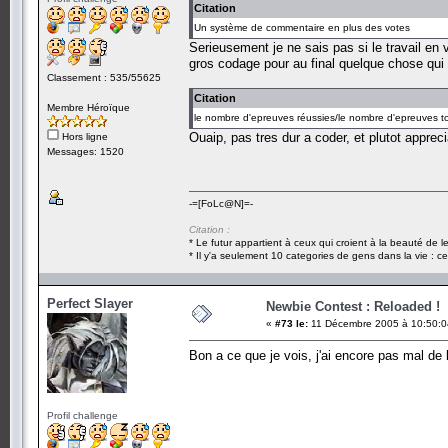
Citation
Un système de commentaire en plus des votes
Serieusement je ne sais pas si le travail en 
gros codage pour au final quelque chose qui v
Classement : 535/55625
Citation
Membre Héroïque
le nombre d'epreuves réussies/le nombre d'epreuves to
Ouaip, pas tres dur a coder, et plutot appreci
Hors ligne
Messages: 1520
-=[FoLc@N]=-
Citation :
* Le futur appartient à ceux qui croient à la beauté de 
* Il y'a seulement 10 categories de gens dans la vie : ce
Perfect Slayer
Newbie Contest : Reloaded !
«
#73 le:
11 Décembre 2005 à 10:50:0
Bon a ce que je vois, j'ai encore pas mal de b
Profil challenge