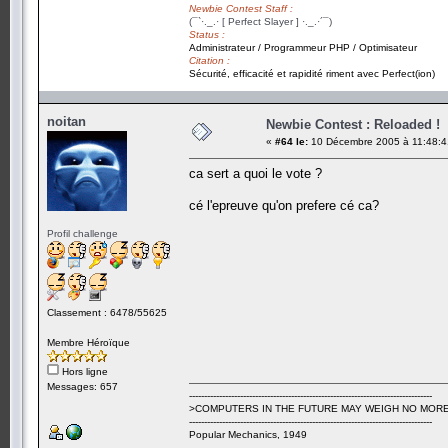
Newbie Contest Staff :
(¯`·._.· [ Perfect Slayer ] ·._.·´¯)
Status :
Administrateur / Programmeur PHP / Optimisateur
Citation :
Sécurité, efficacité et rapidité riment avec Perfect(ion)
noitan
Newbie Contest : Reloaded !
«
#64 le:
10 Décembre 2005 à 11:48:4
ca sert a quoi le vote ?
cé l'epreuve qu'on prefere cé ca?
Profil challenge
Classement : 6478/55625
Membre Héroïque
Hors ligne
Messages: 657
---------------------------------------------------------------------------------
>COMPUTERS IN THE FUTURE MAY WEIGH NO MORE
---------------------------------------------------------------------------------
Popular Mechanics, 1949