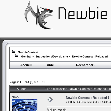
NewbieContest
Général
»
Suggestions/Dev. du site
»
Newbie Contest : Reloaded !
Accueil
Aide
Rechercher
Pages:
1
...
3
4
[
5
]
6
7
...
11
Auteur
Fil de discussion: Newbie Contest : Reloaded ! (
Nms
Newbie Contest : Reloaded !
«
#60 le:
04 Décembre 2005 à 14:41:4
Moi ça me dit!