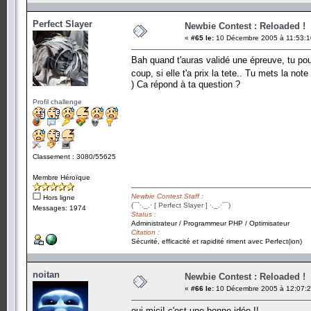
Perfect Slayer
Newbie Contest : Reloaded !
«
#65 le:
10 Décembre 2005 à 11:53:1
Bah quand t'auras validé une épreuve, tu pour
coup, si elle t'a prix la tete.. Tu mets la not
) Ca répond à ta question ?
Profil challenge
Classement : 3080/55625
Membre Héroïque
Newbie Contest Staff :
Hors ligne
(¯`·._.· [ Perfect Slayer ] ·._.·´¯)
Messages: 1974
Status :
Administrateur / Programmeur PHP / Optimisateur
Citation :
Sécurité, efficacité et rapidité riment avec Perfect(ion)
noitan
Newbie Contest : Reloaded !
«
#66 le:
10 Décembre 2005 à 12:07:2
oui mici! c'est une bonne idée !!