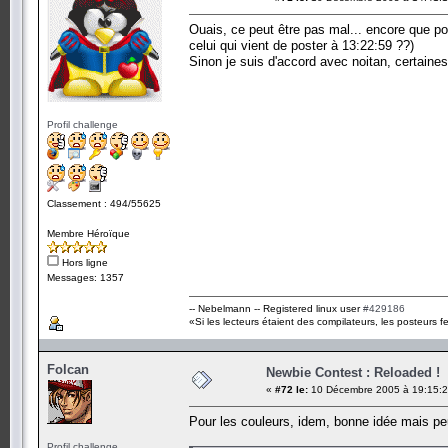
Ouais, ce peut être pas mal... encore que pou
celui qui vient de poster à 13:22:59 ??)
Sinon je suis d'accord avec noitan, certaines 
Profil challenge
Classement : 494/55625
Membre Héroïque
Hors ligne
Messages: 1357
-- Nebelmann -- Registered linux user
#429186
«Si les lecteurs étaient des compilateurs, les posteurs fe
Folcan
Newbie Contest : Reloaded !
«
#72 le:
10 Décembre 2005 à 19:15:2
Pour les couleurs, idem, bonne idée mais peux
Profil challenge