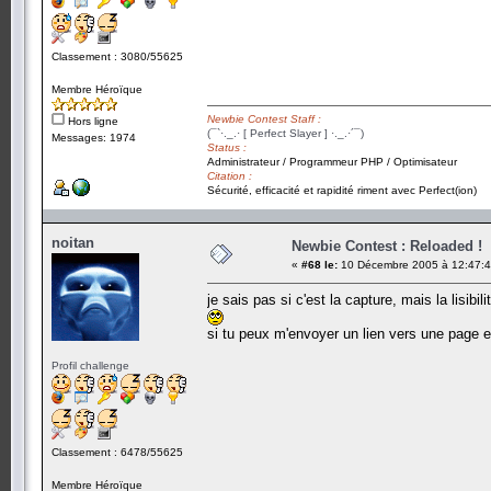
Classement : 3080/55625
Membre Héroïque
Newbie Contest Staff :
Hors ligne
(¯`·._.· [ Perfect Slayer ] ·._.·´¯)
Messages: 1974
Status :
Administrateur / Programmeur PHP / Optimisateur
Citation :
Sécurité, efficacité et rapidité riment avec Perfect(ion)
noitan
Newbie Contest : Reloaded !
«
#68 le:
10 Décembre 2005 à 12:47:4
je sais pas si c'est la capture, mais la lisibil
si tu peux m'envoyer un lien vers une page en 
Profil challenge
Classement : 6478/55625
Membre Héroïque