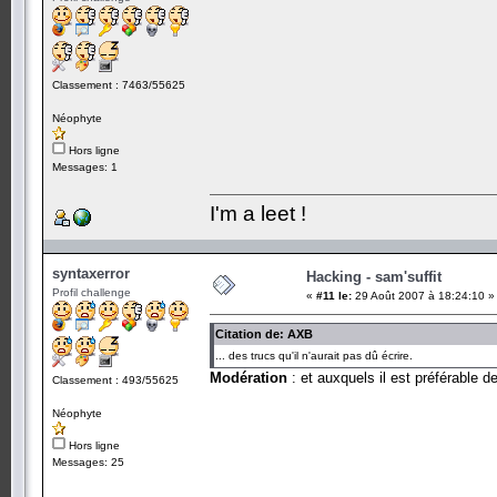
Classement : 7463/55625
Néophyte
Hors ligne
Messages: 1
I'm a leet !
syntaxerror
Hacking - sam'suffit
Profil challenge
«
#11 le:
29 Août 2007 à 18:24:10 »
Citation de: AXB
... des trucs qu'il n'aurait pas dû écrire.
Modération
: et auxquels il est préférable 
Classement : 493/55625
Néophyte
Hors ligne
Messages: 25