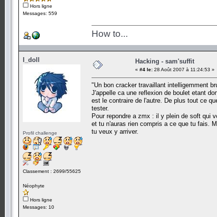
Hors ligne
Messages: 559
How to...
I_doll
Hacking - sam'suffit
«
#4 le:
28 Août 2007 à 11:24:53 »
"Un bon cracker travaillant intelligemment b
J'appelle ca une reflexion de boulet etant don
est le contraire de l'autre. De plus tout ce q
tester.
Pour repondre a zmx : il y plein de soft qui 
et tu n'auras rien compris a ce que tu fais. M
tu veux y arriver.
Profil challenge
Classement : 2699/55625
Néophyte
Hors ligne
Messages: 10