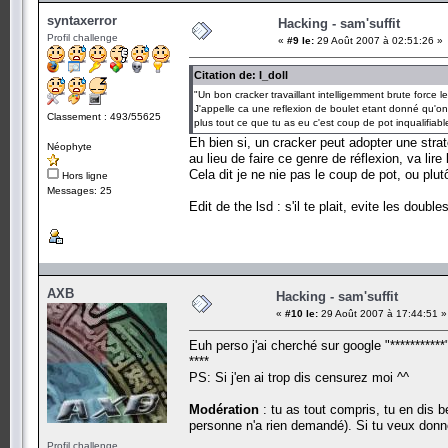
syntaxerror
Hacking - sam'suffit
Profil challenge
«
#9 le:
29 Août 2007 à 02:51:26 »
Citation de: I_doll
"Un bon cracker travaillant intelligemment brute force
J'appelle ca une reflexion de boulet etant donné qu'on n
Classement : 493/55625
plus tout ce que tu as eu c'est coup de pot inqualifiabl
Eh bien si, un cracker peut adopter une str
Néophyte
au lieu de faire ce genre de réflexion, va lir
Cela dit je ne nie pas le coup de pot, ou plu
Hors ligne
Messages: 25
Edit de the lsd : s'il te plait, evite les doubl
AXB
Hacking - sam'suffit
«
#10 le:
29 Août 2007 à 17:44:51 »
Euh perso j'ai cherché sur google "***********
****
PS: Si j'en ai trop dis censurez moi ^^
Modération
: tu as tout compris, tu en dis 
personne n'a rien demandé). Si tu veux donne
Profil challenge