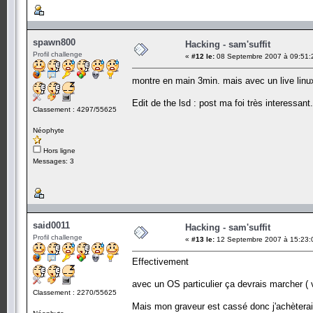
spawn800
Hacking - sam'suffit
Profil challenge
«
#12 le:
08 Septembre 2007 à 09:51:
montre en main 3min. mais avec un live linu
Edit de the lsd : post ma foi très interessant.
Classement : 4297/55625
Néophyte
Hors ligne
Messages: 3
said0011
Hacking - sam'suffit
Profil challenge
«
#13 le:
12 Septembre 2007 à 15:23:
Effectivement
avec un OS particulier ça devrais marcher ( 
Classement : 2270/55625
Mais mon graveur est cassé donc j'achèterais