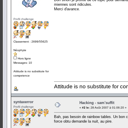
miennes sont ridicules.
Merci d'avance.
Profil challenge
Classement : 2699/55625
Néophyte
Hors ligne
Messages: 10
Attitude is no substitute for
competence
Attitude is no substitute for 
syntaxerror
Hacking - sam'suffit
Profil challenge
«
#2 le:
28 Août 2007 à 01:06:20 »
Bah, pas besoin de rainbow tables. Un bon cr
force obtu demande la nuit, au pire.