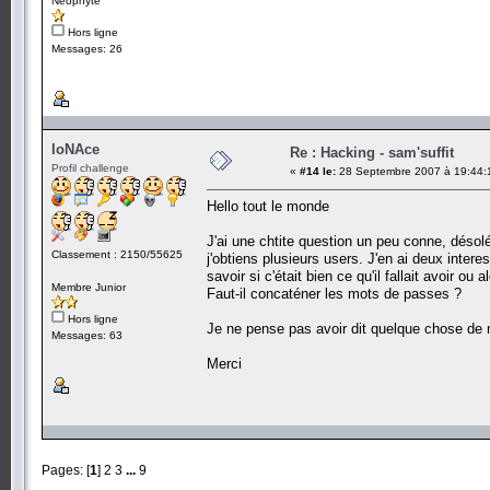
Néophyte
Hors ligne
Messages: 26
IoNAce
Re : Hacking - sam'suffit
Profil challenge
«
#14 le:
28 Septembre 2007 à 19:44:
Hello tout le monde
J'ai une chtite question un peu conne, désolé
Classement : 2150/55625
j'obtiens plusieurs users. J'en ai deux intere
savoir si c'était bien ce qu'il fallait avoir ou
Membre Junior
Faut-il concaténer les mots de passes ?
Hors ligne
Je ne pense pas avoir dit quelque chose de m
Messages: 63
Merci
Pages: [
1
]
2
3
...
9