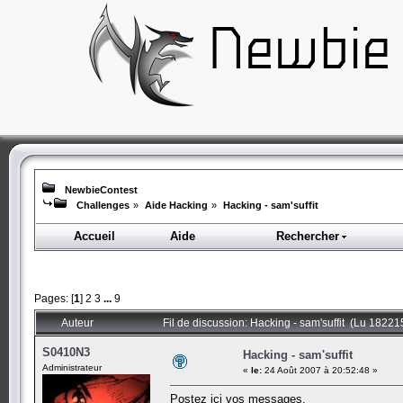
NewbieContest
Challenges
»
Aide Hacking
»
Hacking - sam'suffit
Accueil
Aide
Rechercher
Pages: [
1
]
2
3
...
9
Auteur
Fil de discussion: Hacking - sam'suffit (Lu 182215
S0410N3
Hacking - sam'suffit
Administrateur
«
le:
24 Août 2007 à 20:52:48 »
Postez ici vos messages.