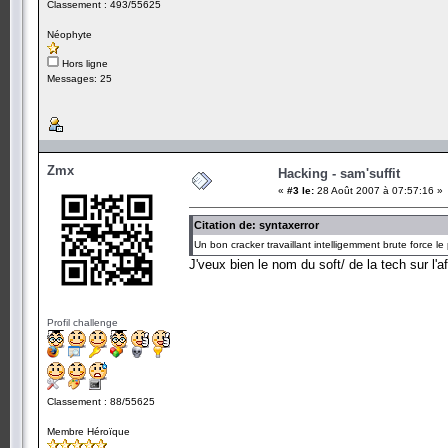
Classement : 493/55625
Néophyte
Hors ligne
Messages: 25
Zmx
Hacking - sam'suffit
«
#3 le:
28 Août 2007 à 07:57:16 »
Citation de: syntaxerror
Un bon cracker travaillant intelligemment brute force 
J'veux bien le nom du soft/ de la tech sur l'a
Profil challenge
Classement : 88/55625
Membre Héroïque