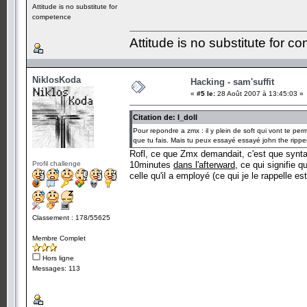
Attitude is no substitute for
competence
Attitude is no substitute for 
NiklosKoda
Hacking - sam'suffit
«
#5 le:
28 Août 2007 à 13:45:03 »
Citation de: I_doll
Pour repondre a zmx : il y plein de soft qui vont te per
que tu fais. Mais tu peux essayé essayé john the ripper ca
Rofl, ce que Zmx demandait, c'est que synta
Profil challenge
10minutes
dans l'afterward
, ce qui signifie 
celle qu'il a employé (ce qui je le rappelle es
Classement : 178/55625
Membre Complet
Hors ligne
Messages: 113