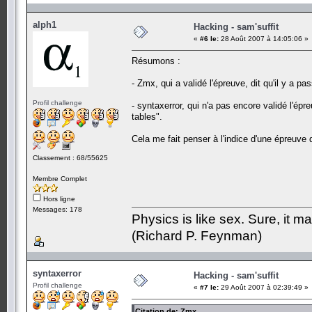
alph1
Hacking - sam'suffit
«
#6 le:
28 Août 2007 à 14:05:06 »
Résumons :
- Zmx, qui a validé l'épreuve, dit qu'il y a pa
Profil challenge
- syntaxerror, qui n'a pas encore validé l'ép
tables".
Cela me fait penser à l'indice d'une épreuve 
Classement : 68/55625
Membre Complet
Hors ligne
Messages: 178
Physics is like sex. Sure, it m
(Richard P. Feynman)
syntaxerror
Hacking - sam'suffit
Profil challenge
«
#7 le:
29 Août 2007 à 02:39:49 »
Citation de: Zmx