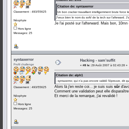
Citation de: syntaxerror
Classement : 493/55625
Un bon cracker travaillant intelligemment brute force
J'veux bien le nom du soft/ de la tech sur l'afteward. J'
Néophyte
Je l'ai posté sur l'afterward. Mais bon, 10m
Hors ligne
Messages: 25
syntaxerror
Hacking - sam'suffit
Profil challenge
«
#8 le:
29 Août 2007 à 02:43:28 »
Citation de: alph1
- syntaxerror, qui n'a pas encore validé l'épreuve, dit 
Alors là j'en reste coi... je suis suis
sûr
d'avo
Classement : 493/55625
Comment une validation peut elle disparaître
Et merci de la remarque, j'ai revalidé !
Néophyte
Hors ligne
Messages: 25