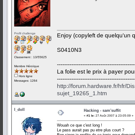
Profil challenge
Enjoy (copyleft de quelqu'un qu
S0410N3
Classement : 13/55625
-------------------------------------------
Membre Héroïque
La folie est le prix à payer po
Hors ligne
-------------------------------------------
Messages: 1264
http://forum.hardware.fr/hfr/D
sujet_19265_1.htm
I_doll
Hacking - sam'suffit
«
#1 le:
27 Août 2007 à 23:05:09 »
Wouah ce que c'est long !
Le pass aurait pas pu etre plus court ?
Bon sinon je profite de ce topic pour demandé