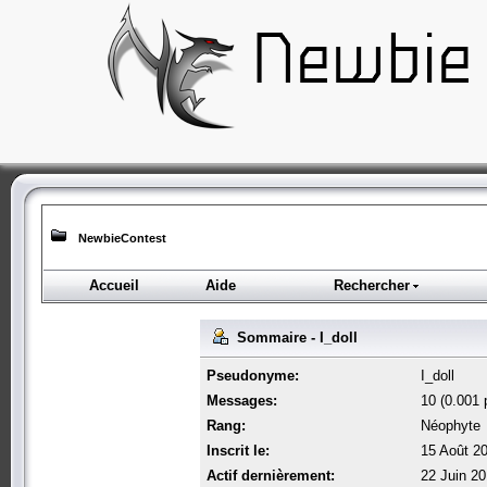
NewbieContest
Accueil
Aide
Rechercher
Sommaire - I_doll
Pseudonyme:
I_doll
Messages:
10 (0.001 p
Rang:
Néophyte
Inscrit le:
15 Août 2
Actif dernièrement:
22 Juin 20