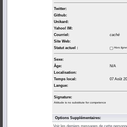
Twitter:
Github:
Unikard:
Yahoo! IM:
Courriel:
caché
Site Web:
Statut actuel :
Hors ligne
Sexe:
Âge:
N/A
Localisation:
Temps local:
07 Août 2
Langue:
Signature:
Attitude is no substitute for competence
Options Supplémentaires:
Voir les derniers messages de cette personn