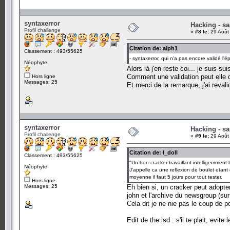
syntaxerror
Hacking - sa
Profil challenge
«
#8 le:
29 Août
Citation de: alph1
Classement : 493/55625
- syntaxerror, qui n'a pas encore validé l'
Néophyte
Alors là j'en reste coi... je suis su
Comment une validation peut elle d
Hors ligne
Messages: 25
Et merci de la remarque, j'ai revali
syntaxerror
Hacking - sa
Profil challenge
«
#9 le:
29 Août
Citation de: I_doll
Classement : 493/55625
"Un bon cracker travaillant intelligemment
Néophyte
J'appelle ca une reflexion de boulet etant 
moyenne il faut 5 jours pour tout tester.
Hors ligne
Messages: 25
Eh bien si, un cracker peut adopte
john et l'archive du newsgroup (su
Cela dit je ne nie pas le coup de p
Edit de the lsd : s'il te plait, evit