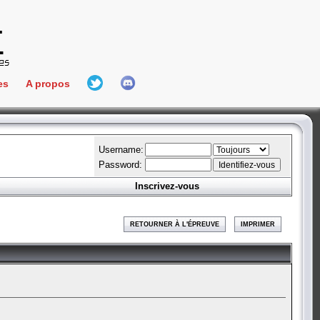
es
A propos
L'équipe
e Connect
Hall Of Fame
Username:
Password:
Inscrivez-vous
aires
ment
RETOURNER À L'ÉPREUVE
IMPRIMER
es
bateur