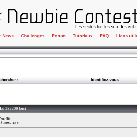
News
Challenges
Forum
Tutoriaux
FAQ
Liens util
Crackme
IRC
ClientSide
Newbi
Cryptographie
Liens
Forensics
chercher
Identifiez-vous
Parten
Hacking
Régle
Logique
Goodi
Programmation
 (Lu 182209 fois)
L'incu
Stéganographie
suffit
 à 20:52:48 »
Wargame
Tous les challenges