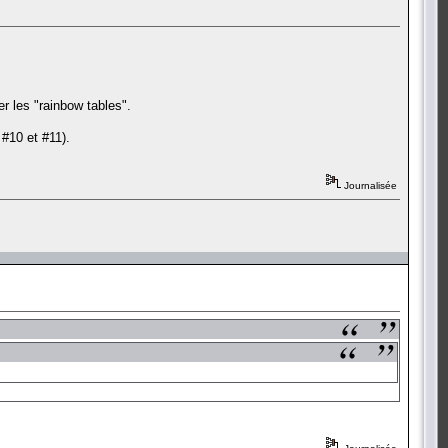
er les "rainbow tables".
 #10 et #11).
Journalisée