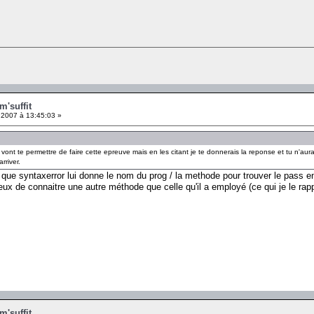
m'suffit
 2007 à 13:45:03 »
i vont te permettre de faire cette epreuve mais en les citant je te donnerais la reponse et tu n'aur
rriver.
 que syntaxerror lui donne le nom du prog / la methode pour trouver le pass
ieux de connaitre une autre méthode que celle qu'il a employé (ce qui je le rapp
m'suffit