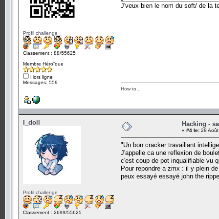
J'veux bien le nom du soft/ de la te
Profil challenge
Classement : 88/55625
Membre Héroïque
Hors ligne
Messages: 559
How to...
I_doll
Hacking - sa
«
#4 le:
28 Août
"Un bon cracker travaillant intell
J'appelle ca une reflexion de boulet
c'est coup de pot inqualifiable vu q
Pour repondre a zmx : il y plein de
peux essayé essayé john the ripper c
Profil challenge
Classement : 2699/55625