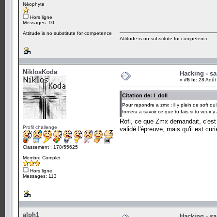
Néophyte
Hors ligne
Messages: 10
Attitude is no substitute for competence
Attitude is no substitute for competence
NiklosKoda
Hacking - sa
«
#5 le:
28 Août
Citation de: I_doll
Pour repondre a zmx : il y plein de soft qu
forcera a savoir ce que tu fais si tu veux y a
Rofl, ce que Zmx demandait, c'est
Profil challenge
validé l'épreuve, mais qu'il est cur
Classement : 178/55625
Membre Complet
Hors ligne
Messages: 113
alph1
Hacking - sa