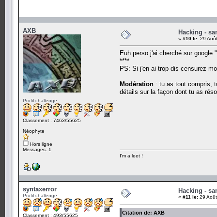
AXB
Hacking - sam
«
#10 le:
29 Août
Euh perso j'ai cherché sur google "
****
PS: Si j'en ai trop dis censurez mo
Modération
: tu as tout compris,
détails sur la façon dont tu as rés
Profil challenge
Classement : 7463/55625
Néophyte
Hors ligne
Messages: 1
I'm a leet !
syntaxerror
Hacking - sam
Profil challenge
«
#11 le:
29 Août
Citation de: AXB
Classement : 493/55625