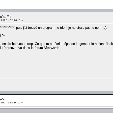
'suffit
 2007 à 17:44:51 »
***********" puis j'ai trouvé un programme (dont je ne dirais pas le nom :p),
i ^^
 tu en dis beaucoup trop. Ce que tu as écris dépasse largement la notion d'ind
olu l'épreuve, va dans le forum Afterwards.
'suffit
 2007 à 18:24:10 »