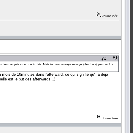
Journalisée
as rien compris a ce que tu fais. Mais tu peux essayé essayé john the ripper car il te
 en mois de 10minutes
dans l'afterward
, ce qui signifie qu'il a déjà
elle est le but des afterwards...)
Journalisée