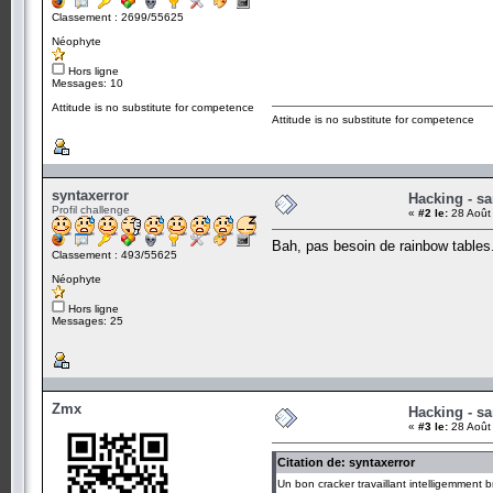
Classement : 2699/55625
Néophyte
Hors ligne
Messages: 10
Attitude is no substitute for competence
Attitude is no substitute for competence
syntaxerror
Hacking - sa
Profil challenge
«
#2 le:
28 Août
Bah, pas besoin de rainbow tables.
Classement : 493/55625
Néophyte
Hors ligne
Messages: 25
Zmx
Hacking - sa
«
#3 le:
28 Août
Citation de: syntaxerror
Un bon cracker travaillant intelligemment 