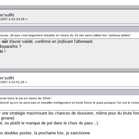
m'suffit
 2007 à 02:43:28 »
épreuve, dit que c'est largement faisable en moins de 10 min sans utiliser les "rainbow tables".
is
sûr
d'avoir validé, confirmé en (re)lisant l'afterward.
isparaître ?
dé !
m'suffit
 2007 à 02:51:26 »
 brute force le pw en moins de 10mn".
donné qu'on ne peut pas et travailler inteligement et brute forcer le pass puisque l'un est le contr
r une stratégie maximisant les chances de réussites, même pour du brute force.
r gmane) .
ot, ou plutôt le manque de pot dans le choix du pass ;-)
e les doubles postes, la prochaine fois, je sanctionne