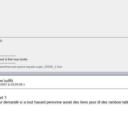
é)
------------------
ssé à être trop lucide.
------------------
ciete/francais-repere-repaire-sujet_19265_1.htm
m'suffit
 2007 à 23:05:09 »
rt ?
ur demandé si a tout hasard personne aurait des liens pour dl des rainbow tabl