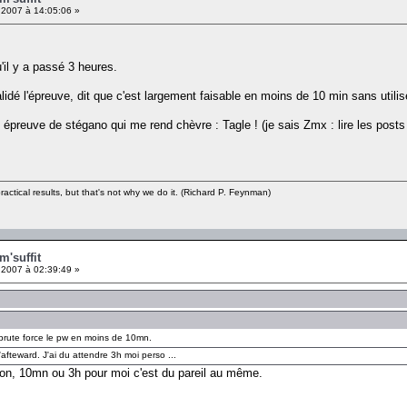
 2007 à 14:05:06 »
u'il y a passé 3 heures.
alidé l'épreuve, dit que c'est largement faisable en moins de 10 min sans utilis
e épreuve de stégano qui me rend chèvre : Tagle ! (je sais Zmx : lire les posts
ractical results, but that's not why we do it. (Richard P. Feynman)
m'suffit
 2007 à 02:39:49 »
 brute force le pw en moins de 10mn.
'afteward. J'ai du attendre 3h moi perso ...
s bon, 10mn ou 3h pour moi c'est du pareil au même.