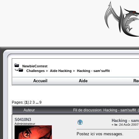
NewbieContest
Challenges
»
Aide Hacking
»
Hacking - sam'suffit
Accueil
Aide
Re
Pages: [
1
]
2
3
...
9
Auteur
Fil de discussion: Hacking - sam'suffit
S0410N3
Hacking - sam'
Administrateur
«
le:
24 Août 2007
Postez ici vos messages.