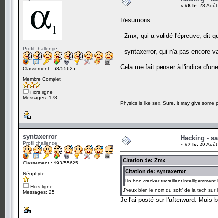
«
#6 le:
28 Août
Résumons :
- Zmx, qui a validé l'épreuve, dit q
Profil challenge
- syntaxerror, qui n'a pas encore v
Cela me fait penser à l'indice d'un
Classement : 68/55625
Membre Complet
Hors ligne
Messages: 178
Physics is like sex. Sure, it may give some p
syntaxerror
Hacking - sa
Profil challenge
«
#7 le:
29 Août
Citation de: Zmx
Classement : 493/55625
Citation de: syntaxerror
Néophyte
Un bon cracker travaillant intelligemment
Hors ligne
J'veux bien le nom du soft/ de la tech sur l
Messages: 25
Je l'ai posté sur l'afterward. Mai