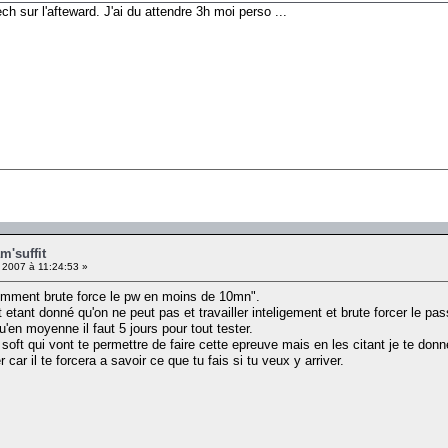
ch sur l'afteward. J'ai du attendre 3h moi perso ...
m'suffit
 2007 à 11:24:53 »
igemment brute force le pw en moins de 10mn".
 etant donné qu'on ne peut pas et travailler inteligement et brute forcer le pas
u'en moyenne il faut 5 jours pour tout tester.
 soft qui vont te permettre de faire cette epreuve mais en les citant je te donn
ar il te forcera a savoir ce que tu fais si tu veux y arriver.