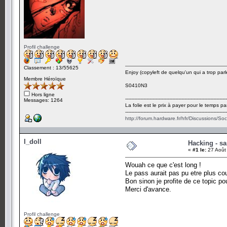
Profil challenge
Classement : 13/55625
Enjoy (copyleft de quelqu'un qui a trop parl
Membre Héroïque
S0410N3
Hors ligne
-------------------------------------------------------------------
Messages: 1264
La folie est le prix à payer pour le temps pa
-------------------------------------------------------------------
http://forum.hardware.fr/hfr/Discussions/So
I_doll
Hacking - sa
«
#1 le:
27 Août
Wouah ce que c'est long !
Le pass aurait pas pu etre plus cou
Bon sinon je profite de ce topic po
Merci d'avance.
Profil challenge