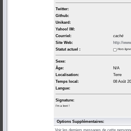
Twitter:
Github:
Unikard:
Yahoo! IM:
Courriel:
caché
Site Web:
http://www
Statut actuel :
Hors ligne
Sexe:
Âge:
N/A
Localisation:
Terre
Temps local:
08 Août 2
Langue:
Signature:
I'm a leet !
Options Supplémentaires:
Voir les derniers messages de cette personn