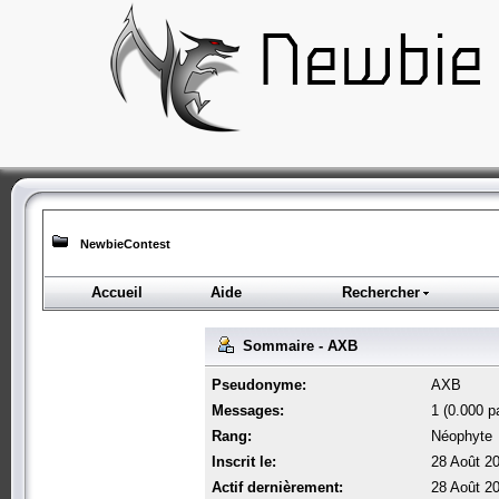
NewbieContest
Accueil
Aide
Rechercher
Sommaire - AXB
Pseudonyme:
AXB
Messages:
1 (0.000 pa
Rang:
Néophyte
Inscrit le:
28 Août 2
Actif dernièrement:
28 Août 2