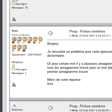
Hors ligne
Messages: 70
less
Prog - Fichus nombres
Profil challenge
«
#3 le:
15 Août 2007 à 18:19:17 »
Bonjour,
Je rencontre un problème pour cette épreuve
Classement : 1587/55625
dictionnaire.
Néophyte
Or pour certain mot il y a plusieurs annagram
tous les annagramme trouvé pour un mot (dans c
Hors ligne
premier annagramme trouvé.
Messages: 1
Merci de votre réponse
less
_o_
Prog - Fichus nombres
Relecteur
«
#4 le:
15 Août 2007 à 18:38:53 »