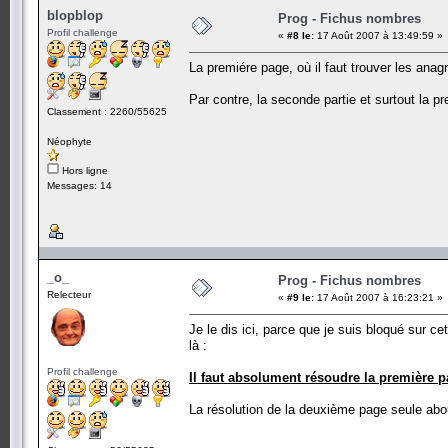
blopblop
Prog - Fichus nombres
Profil challenge
«
#8 le:
17 Août 2007 à 13:49:59 »
La premiére page, où il faut trouver les ana
Par contre, la seconde partie et surtout la 
Classement : 2260/55625
Néophyte
Hors ligne
Messages: 14
_o_
Prog - Fichus nombres
Relecteur
«
#9 le:
17 Août 2007 à 16:23:21 »
Je le dis ici, parce que je suis bloqué sur c
là :
Profil challenge
Il faut absolument résoudre la première 
La résolution de la deuxième page seule ab