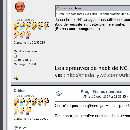
Citation de: less
Or pour certain mot il y a plusieurs annagramme dans le
Je confirme, 441 anagrammes différents pou
Profil challenge
95% de réussite sur cette première partie.
(En passant :
ana
gramme).
Classement : 56/55625
Membre Héroïque
Hors ligne
Messages: 1258
Les épreuves de hack de NC so
vie :
http://thedailywtf.com/Ar
Gibhak
Prog - Fichus nombres
Profil challenge
«
#5 le:
15 Août 2007 à 22:37:35 »
Oui, c'est pas trop gênant ça. En fait, j'ai 
Pas contre, la première question de la seco
Classement : 4912/55625
Néophyte