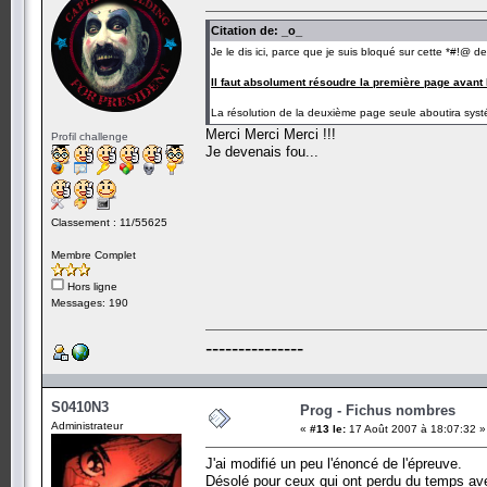
Citation de: _o_
Je le dis ici, parce que je suis bloqué sur cette *#!@ d
Il faut absolument résoudre la première page avant
La résolution de la deuxième page seule aboutira sy
Merci Merci Merci !!!
Profil challenge
Je devenais fou...
Classement : 11/55625
Membre Complet
Hors ligne
Messages: 190
---------------
S0410N3
Prog - Fichus nombres
Administrateur
«
#13 le:
17 Août 2007 à 18:07:32 »
J'ai modifié un peu l'énoncé de l'épreuve.
Désolé pour ceux qui ont perdu du temps av