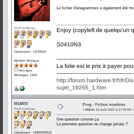
Le fichier d'anagrammes a également été mis
Profil challenge
Enjoy (copyleft de quelqu'un qu
S0410N3
Classement : 13/55625
-------------------------------------------
Membre Héroïque
La folie est le prix à payer po
Hors ligne
-------------------------------------------
Messages: 1264
http://forum.hardware.fr/hfr/D
sujet_19265_1.htm
M18855
Prog - Fichus nombres
Profil challenge
«
#14 le:
21 Août 2007 à 17:05:09 »
Une question comme ça:
La première question ne change jamais ?
Classement : 12800/55625