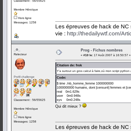
Classement : 56/55625
Membre Héroïque
Hors ligne
Messages: 1258
Les épreuves de hack de NC so
vie :
http://thedailywtf.com/Ar
_o_
Prog - Fichus nombres
Relecteur
«
#10 le:
17 Août 2007 à 16:50:57 »
Citation de: frok
Y'a surtout un gros calcul à faire,où mon script pytho
Profil challenge
Code:
$ time ./nb_homme_femme 1000000000
1000000000 humains, dont [censuré] femmes et [cen
real 0m1.629s
user 0m0.948s
sys 0m0.248s
Classement : 56/55625
Qui dit mieux ?
Membre Héroïque
Hors ligne
Messages: 1258
Les épreuves de hack de NC so