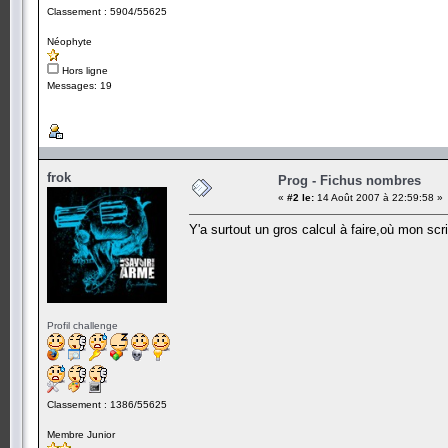
Classement : 5904/55625
Néophyte
Hors ligne
Messages: 19
frok
Prog - Fichus nombres
«
#2 le:
14 Août 2007 à 22:59:58 »
Y'a surtout un gros calcul à faire,où mon sc
Profil challenge
Classement : 1386/55625
Membre Junior