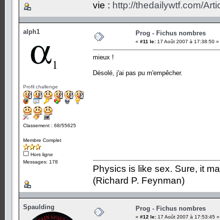
vie :
http://thedailywtf.com/Ar
alph1
Prog - Fichus nombres
«
#11 le:
17 Août 2007 à 17:38:50 »
mieux !
Désolé, j'ai pas pu m'empêcher.
Profil challenge
Classement : 68/55625
Membre Complet
Hors ligne
Messages: 178
Physics is like sex. Sure, it m
(Richard P. Feynman)
Spaulding
Prog - Fichus nombres
«
#12 le:
17 Août 2007 à 17:53:45 »