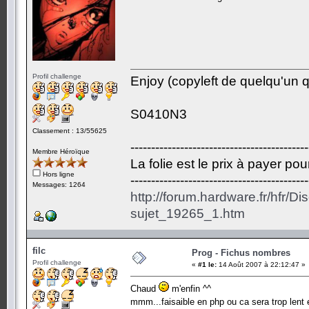
Profil challenge
Enjoy (copyleft de quelqu'un qu
S0410N3
Classement : 13/55625
-------------------------------------------
Membre Héroïque
La folie est le prix à payer po
Hors ligne
-------------------------------------------
Messages: 1264
http://forum.hardware.fr/hfr/D
sujet_19265_1.htm
filc
Prog - Fichus nombres
Profil challenge
«
#1 le:
14 Août 2007 à 22:12:47 »
Chaud
m'enfin ^^
mmm...faisaible en php ou ca sera trop lent 