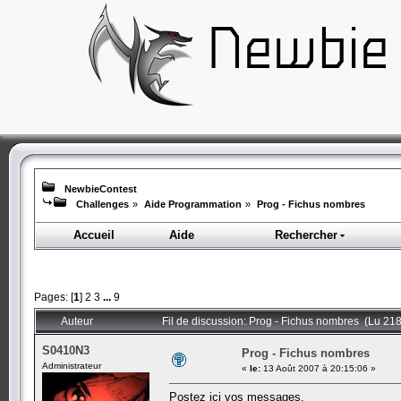
NewbieContest
Challenges
»
Aide Programmation
»
Prog - Fichus nombres
Accueil
Aide
Rechercher
Pages: [
1
]
2
3
...
9
Auteur
Fil de discussion: Prog - Fichus nombres (Lu 218
S0410N3
Prog - Fichus nombres
Administrateur
«
le:
13 Août 2007 à 20:15:06 »
Postez ici vos messages.