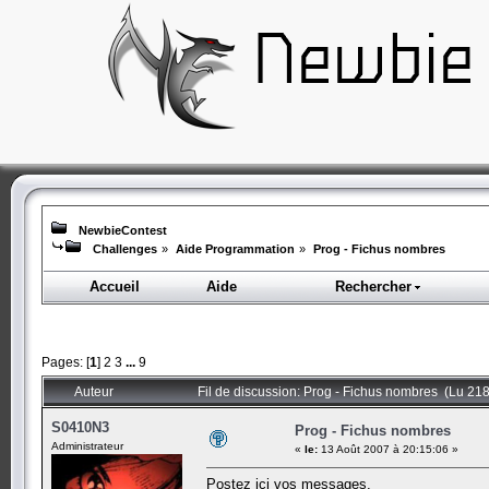
NewbieContest
Challenges
»
Aide Programmation
»
Prog - Fichus nombres
Accueil
Aide
Rechercher
Pages: [
1
]
2
3
...
9
Auteur
Fil de discussion: Prog - Fichus nombres (Lu 218
S0410N3
Prog - Fichus nombres
Administrateur
«
le:
13 Août 2007 à 20:15:06 »
Postez ici vos messages.