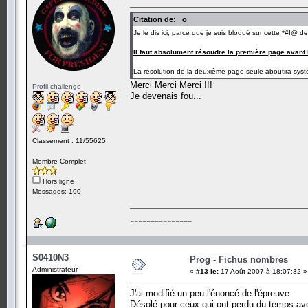
Citation de: _o_
Je le dis ici, parce que je suis bloqué sur cette *#!@ d
Il faut absolument résoudre la première page avant
La résolution de la deuxième page seule aboutira sy
Merci Merci Merci !!!
Profil challenge
Je devenais fou...
Classement : 11/55625
Membre Complet
Hors ligne
Messages: 190
---------------
S0410N3
Prog - Fichus nombres
Administrateur
«
#13 le:
17 Août 2007 à 18:07:32 »
J'ai modifié un peu l'énoncé de l'épreuve.
Désolé pour ceux qui ont perdu du temps av