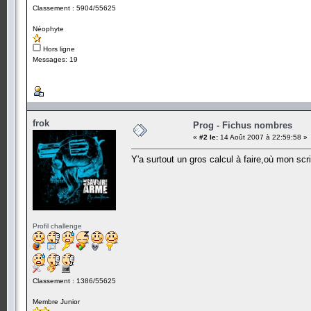
Classement : 5904/55625
Néophyte
Hors ligne
Messages: 19
frok
Prog - Fichus nombres
«
#2 le:
14 Août 2007 à 22:59:58 »
Y'a surtout un gros calcul à faire,où mon sc
Profil challenge
Classement : 1386/55625
Membre Junior