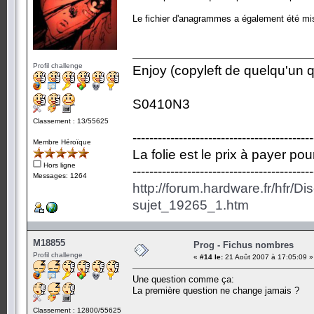
Le fichier d'anagrammes a également été mis
Profil challenge
Enjoy (copyleft de quelqu'un qu
S0410N3
Classement : 13/55625
-------------------------------------------
Membre Héroïque
La folie est le prix à payer po
Hors ligne
-------------------------------------------
Messages: 1264
http://forum.hardware.fr/hfr/D
sujet_19265_1.htm
M18855
Prog - Fichus nombres
Profil challenge
«
#14 le:
21 Août 2007 à 17:05:09 »
Une question comme ça:
La première question ne change jamais ?
Classement : 12800/55625