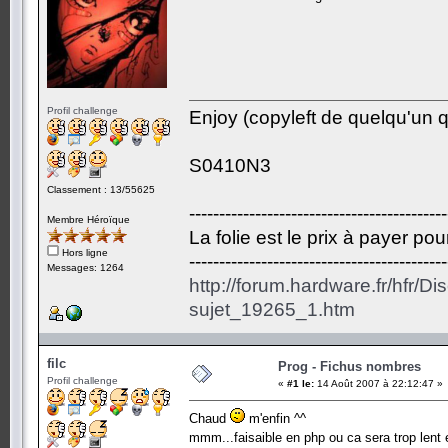
Profil challenge
Enjoy (copyleft de quelqu'un qu
S0410N3
Classement : 13/55625
-------------------------------------------
Membre Héroïque
La folie est le prix à payer po
Hors ligne
-------------------------------------------
Messages: 1264
http://forum.hardware.fr/hfr/D
sujet_19265_1.htm
filc
Prog - Fichus nombres
Profil challenge
«
#1 le:
14 Août 2007 à 22:12:47 »
Chaud
m'enfin ^^
mmm...faisaible en php ou ca sera trop lent 