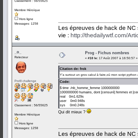
Classement : 56/55625
Membre Héroïque
Hors ligne
Messages: 1258
Les épreuves de hack de NC so
vie :
http://thedailywtf.com/Ar
_o_
Prog - Fichus nombres
Relecteur
«
#10 le:
17 Août 2007 à 16:50:57 »
Citation de: frok
Y'a surtout un gros calcul à faire,où mon script pytho
Profil challenge
Code:
$ time ./nb_homme_femme 1000000000
1000000000 humains, dont [censuré] femmes et [cen
real 0m1.629s
user 0m0.948s
sys 0m0.248s
Classement : 56/55625
Qui dit mieux ?
Membre Héroïque
Hors ligne
Messages: 1258
Les épreuves de hack de NC so