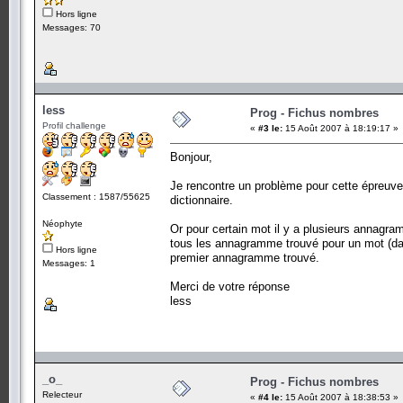
Hors ligne
Messages: 70
less
Prog - Fichus nombres
Profil challenge
«
#3 le:
15 Août 2007 à 18:19:17 »
Bonjour,
Je rencontre un problème pour cette épreuve
Classement : 1587/55625
dictionnaire.
Néophyte
Or pour certain mot il y a plusieurs annagram
tous les annagramme trouvé pour un mot (dans c
Hors ligne
premier annagramme trouvé.
Messages: 1
Merci de votre réponse
less
_o_
Prog - Fichus nombres
Relecteur
«
#4 le:
15 Août 2007 à 18:38:53 »