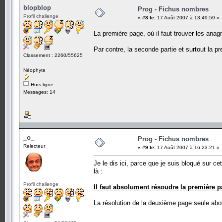
blopblop
Prog - Fichus nombres
Profil challenge
«
#8 le:
17 Août 2007 à 13:49:59 »
La premiére page, où il faut trouver les ana
Par contre, la seconde partie et surtout la 
Classement : 2260/55625
Néophyte
Hors ligne
Messages: 14
_o_
Prog - Fichus nombres
Relecteur
«
#9 le:
17 Août 2007 à 16:23:21 »
Je le dis ici, parce que je suis bloqué sur c
là :
Profil challenge
Il faut absolument résoudre la première 
La résolution de la deuxième page seule ab