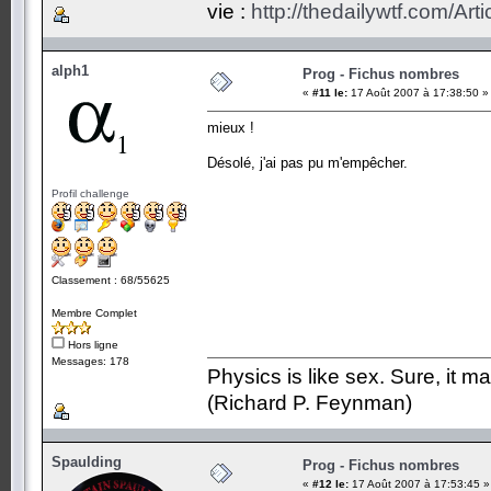
vie :
http://thedailywtf.com/Ar
alph1
Prog - Fichus nombres
«
#11 le:
17 Août 2007 à 17:38:50 »
mieux !
Désolé, j'ai pas pu m'empêcher.
Profil challenge
Classement : 68/55625
Membre Complet
Hors ligne
Messages: 178
Physics is like sex. Sure, it m
(Richard P. Feynman)
Spaulding
Prog - Fichus nombres
«
#12 le:
17 Août 2007 à 17:53:45 »