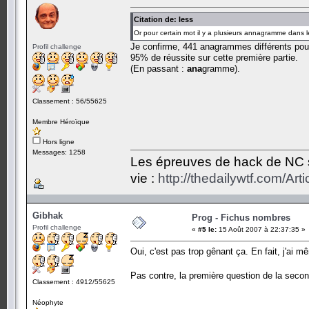
Citation de: less
Or pour certain mot il y a plusieurs annagramme dans le
Je confirme, 441 anagrammes différents pou
Profil challenge
95% de réussite sur cette première partie.
(En passant :
ana
gramme).
Classement : 56/55625
Membre Héroïque
Hors ligne
Messages: 1258
Les épreuves de hack de NC so
vie :
http://thedailywtf.com/Ar
Gibhak
Prog - Fichus nombres
Profil challenge
«
#5 le:
15 Août 2007 à 22:37:35 »
Oui, c'est pas trop gênant ça. En fait, j'ai 
Pas contre, la première question de la seco
Classement : 4912/55625
Néophyte