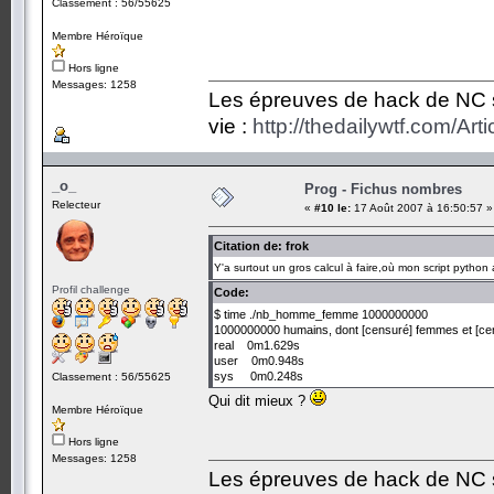
Classement : 56/55625
Membre Héroïque
Hors ligne
Messages: 1258
Les épreuves de hack de NC so
vie :
http://thedailywtf.com/Ar
_o_
Prog - Fichus nombres
Relecteur
«
#10 le:
17 Août 2007 à 16:50:57 »
Citation de: frok
Y'a surtout un gros calcul à faire,où mon script pytho
Profil challenge
Code:
$ time ./nb_homme_femme 1000000000
1000000000 humains, dont [censuré] femmes et [cen
real 0m1.629s
user 0m0.948s
sys 0m0.248s
Classement : 56/55625
Qui dit mieux ?
Membre Héroïque
Hors ligne
Messages: 1258
Les épreuves de hack de NC so