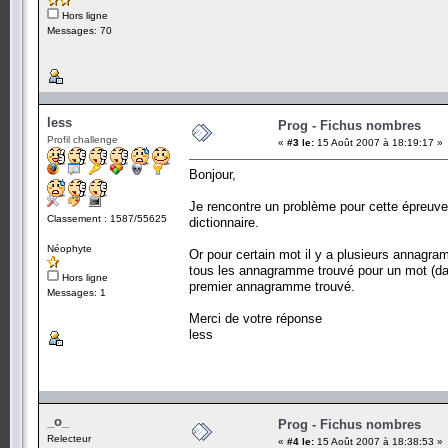
Hors ligne
Messages: 70
less
Prog - Fichus nombres
Profil challenge
«
#3 le:
15 Août 2007 à 18:19:17 »
Bonjour,
Je rencontre un problème pour cette épreuve
Classement : 1587/55625
dictionnaire.
Néophyte
Or pour certain mot il y a plusieurs annagram
tous les annagramme trouvé pour un mot (dans c
Hors ligne
premier annagramme trouvé.
Messages: 1
Merci de votre réponse
less
_o_
Prog - Fichus nombres
Relecteur
«
#4 le:
15 Août 2007 à 18:38:53 »