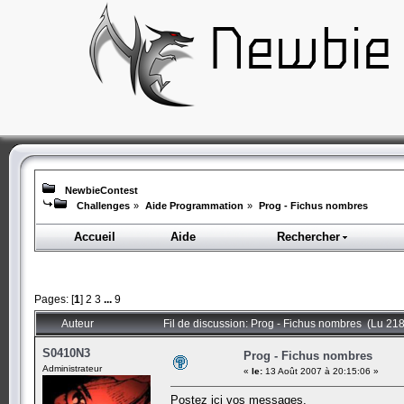
NewbieContest
Challenges
»
Aide Programmation
»
Prog - Fichus nombres
Accueil
Aide
Rechercher
Pages: [
1
]
2
3
...
9
Auteur
Fil de discussion: Prog - Fichus nombres (Lu 218
S0410N3
Prog - Fichus nombres
Administrateur
«
le:
13 Août 2007 à 20:15:06 »
Postez ici vos messages.