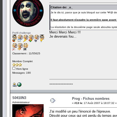
Citation de: _o_
Je le dis ici, parce que je suis bloqué sur cette *#!@ d
Il faut absolument résoudre la première page avant
La résolution de la deuxième page seule aboutira sy
Merci Merci Merci !!!
Profil challenge
Je devenais fou...
Classement : 11/55625
Membre Complet
Hors ligne
Messages: 190
---------------
S0410N3
Prog - Fichus nombres
Administrateur
«
#13 le:
17 Août 2007 à 18:07:32 »
J'ai modifié un peu l'énoncé de l'épreuve.
Désolé pour ceux qui ont perdu du temps av