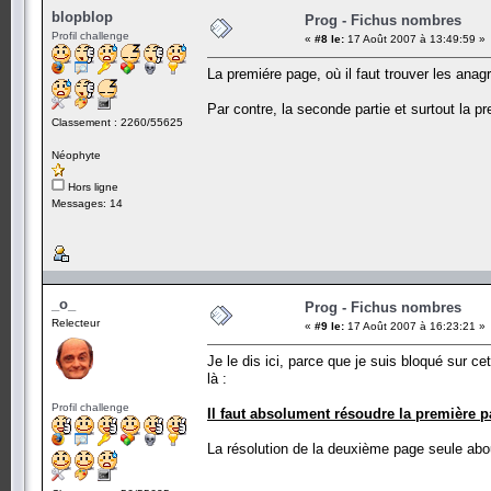
blopblop
Prog - Fichus nombres
Profil challenge
«
#8 le:
17 Août 2007 à 13:49:59 »
La premiére page, où il faut trouver les ana
Par contre, la seconde partie et surtout la 
Classement : 2260/55625
Néophyte
Hors ligne
Messages: 14
_o_
Prog - Fichus nombres
Relecteur
«
#9 le:
17 Août 2007 à 16:23:21 »
Je le dis ici, parce que je suis bloqué sur c
là :
Profil challenge
Il faut absolument résoudre la première 
La résolution de la deuxième page seule ab