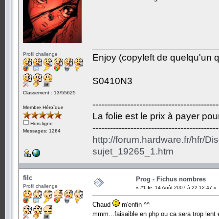
Profil challenge
Enjoy (copyleft de quelqu'un qu
S0410N3
Classement : 13/55625
-------------------------------------------
Membre Héroïque
La folie est le prix à payer po
Hors ligne
-------------------------------------------
Messages: 1264
http://forum.hardware.fr/hfr/D
sujet_19265_1.htm
filc
Prog - Fichus nombres
Profil challenge
«
#1 le:
14 Août 2007 à 22:12:47 »
Chaud
m'enfin ^^
mmm...faisaible en php ou ca sera trop lent 