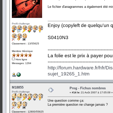
Le fichier d'anagrammes a également été mis
Profil challenge
Enjoy (copyleft de quelqu'un qu
S0410N3
Classement : 13/55625
-------------------------------------------
Membre Héroïque
La folie est le prix à payer po
Hors ligne
-------------------------------------------
Messages: 1264
http://forum.hardware.fr/hfr/D
sujet_19265_1.htm
M18855
Prog - Fichus nombres
Profil challenge
«
#14 le:
21 Août 2007 à 17:05:09 »
Une question comme ça:
La première question ne change jamais ?
Classement : 12800/55625