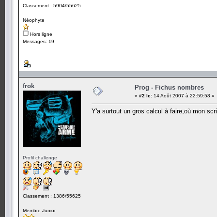
Classement : 5904/55625
Néophyte
Hors ligne
Messages: 19
frok
Prog - Fichus nombres
«
#2 le:
14 Août 2007 à 22:59:58 »
Y'a surtout un gros calcul à faire,où mon sc
Profil challenge
Classement : 1386/55625
Membre Junior