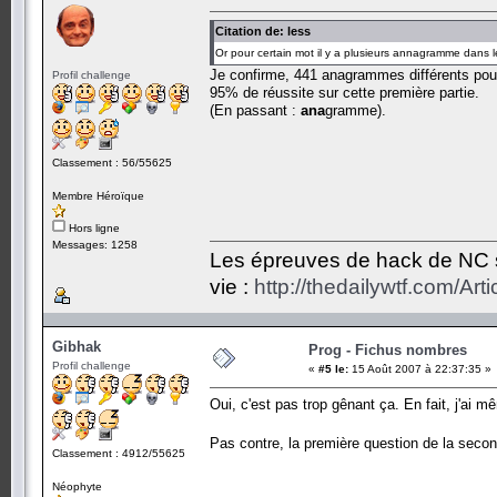
Citation de: less
Or pour certain mot il y a plusieurs annagramme dans le
Je confirme, 441 anagrammes différents pou
Profil challenge
95% de réussite sur cette première partie.
(En passant :
ana
gramme).
Classement : 56/55625
Membre Héroïque
Hors ligne
Messages: 1258
Les épreuves de hack de NC so
vie :
http://thedailywtf.com/Ar
Gibhak
Prog - Fichus nombres
Profil challenge
«
#5 le:
15 Août 2007 à 22:37:35 »
Oui, c'est pas trop gênant ça. En fait, j'ai 
Pas contre, la première question de la seco
Classement : 4912/55625
Néophyte