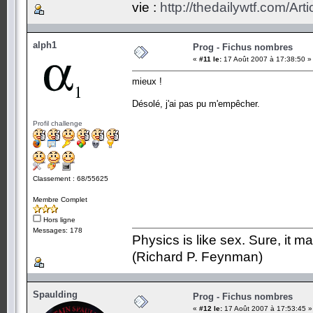
vie :
http://thedailywtf.com/Ar
alph1
Prog - Fichus nombres
«
#11 le:
17 Août 2007 à 17:38:50 »
mieux !
Désolé, j'ai pas pu m'empêcher.
Profil challenge
Classement : 68/55625
Membre Complet
Hors ligne
Messages: 178
Physics is like sex. Sure, it m
(Richard P. Feynman)
Spaulding
Prog - Fichus nombres
«
#12 le:
17 Août 2007 à 17:53:45 »