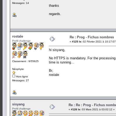
Messages: 14
thanks
regards.
rostale
Re : Prog - Fichus nombres
Profil challenge
«
#125 le:
02 Février 2021 à 10:17:07
hi sisyang,
No HTTPS is mandatory. For the processing ti
Classement : 9/55625
time is running...
Néophyte
Br,
rostale
Hors ligne
Messages: 27
sisyang
Re : Re : Prog - Fichus nomb
Profil challenge
«
#126 le:
03 Mars 2021 à 03:02:12 »