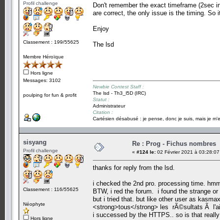
Profil challenge
Don't remember the exact timeframe (2sec in t
are correct, the only issue is the timing. So i
Enjoy
Classement : 199/55625
The lsd
Membre Héroïque
Hors ligne
Messages: 3102
Newbie Contest Staff :
The lsd - Th3_l5D (IRC)
poulping for fun & profit
Statut :
Administrateur
Citation :
Cartésien désabusé : je pense, donc je suis, mais je m'e
sisyang
Re : Prog - Fichus nombres
Profil challenge
«
#124 le:
02 Février 2021 à 03:28:07
thanks for reply from the lsd.
i checked the 2nd pro. processing time. hmm.
Classement : 116/55625
BTW, i red the forum. i found the strange or
but i tried that. but like other user as kasm
Néophyte
<strong>tous</strong> les rÃ©sultats Ã l'ai
i successed by the HTTPS.. so is that real
Hors ligne