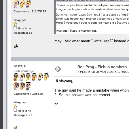
J'avais un peu laissé tomber le défi pour un temps (rai
Intrigué par ta proposition de syntaxe (il me semblait qu'
Classement : 116/55625
Dans mon code j'avais écrit "rep2 " à la place de "re
Sinon pas besoin non plus de passer mes entiers en stri
Néophyte
Merci à vous deux pour le coup de main ( je découvre wir
Hors ligne
Plus que l'étape 3 maintenant.
Messages: 14
may i ask what mean " write "rep2" instead 
rostale
Re : Prog - Fichus nombres
Profil challenge
«
#121 le:
31 Janvier 2021 à 13:56:29
Hi sisyang,
The guy said he made a mistake when writing 
Classement : 9/55625
2. So, his answer was not correct.
Néophyte
br
Hors ligne
Messages: 27