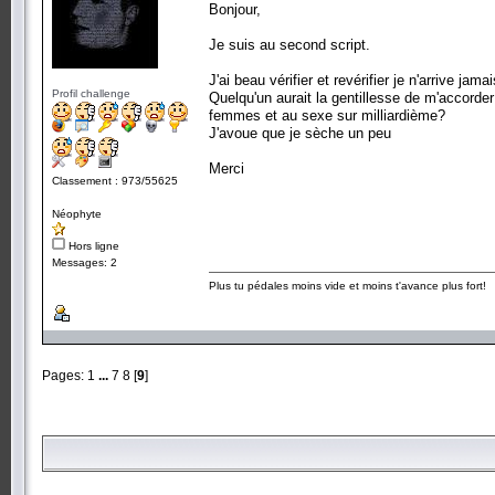
Bonjour,
Je suis au second script.
J'ai beau vérifier et revérifier je n'arrive jamai
Profil challenge
Quelqu'un aurait la gentillesse de m'accord
femmes et au sexe sur milliardième?
J'avoue que je sèche un peu
Merci
Classement : 973/55625
Néophyte
Hors ligne
Messages: 2
Plus tu pédales moins vide et moins t'avance plus fort!
Pages:
1
...
7
8
[
9
]