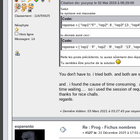
Citation de: yozyop le 02 Mai 2019 à 08:29:00
Salut
ta syntaxe est mauvaise
Classement : 116/55625
Code:
reponse = { "rep1":"F" , "rep2": 8 , "rep3":13 , "re
Néophyte
Hors ligne
tu devrais avoir ceci :
Messages: 14
Code:
reponse = { 'rep1' : 'F' , 'rep2' : '8' , 'rep3' : '13' , 
Relis les posts précédents, tu auras sûrement des répo
Tu sembles être proche de la solution
You don't have to. i tried both. and both are 
and . i found the cause of time consuming. a
time waiting.... so i used the session of requ
thanks for nice challs.
regards.
«
Dernière édition: 03 Mars 2021 à 03:27:43 par sisya
esperento
Re : Prog - Fichus nombres
«
#127 le:
22 Décembre 2025 à 17:01: