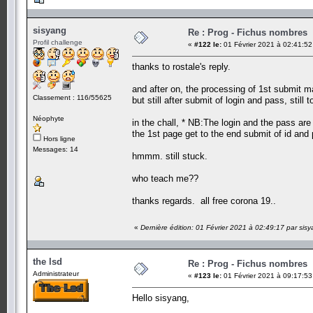
sisyang
Re : Prog - Fichus nombres
Profil challenge
«
#122 le:
01 Février 2021 à 02:41:52
thanks to rostale's reply.
and after on, the processing of 1st submit ma
Classement : 116/55625
but still after submit of login and pass, still
Néophyte
in the chall, * NB:The login and the pass are 
the 1st page get to the end submit of id and
Hors ligne
Messages: 14
hmmm. still stuck.
who teach me??
thanks regards. all free corona 19..
«
Dernière édition: 01 Février 2021 à 02:49:17 par sis
the lsd
Re : Prog - Fichus nombres
Administrateur
«
#123 le:
01 Février 2021 à 09:17:53
Hello sisyang,