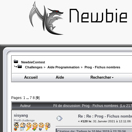
NewbieContest
Challenges
»
Aide Programmation
»
Prog - Fichus nombres
Accueil
Aide
Rechercher
Pages:
1
...
7
8
[
9
]
Auteur
Fil de discussion: Prog - Fichus nombres (Lu 217
sisyang
Re : Re : Prog - Fichus nomb
Profil challenge
«
#120 le:
31 Janvier 2021 à 12:11:06 
Citation de: Tiefern le 10 Mai 2019 à 22:35:56