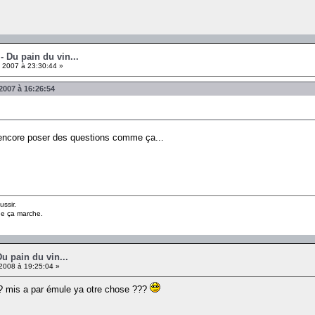
 - Du pain du vin...
2007 à 23:30:44 »
2007 à 16:26:54
 encore poser des questions comme ça...
ussir.
ue ça marche.
Du pain du vin...
2008 à 19:25:04 »
 ?? mis a par émule ya otre chose ???