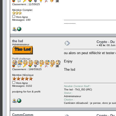
Classement : 11/55625
Membre Complet
Hors ligne
Messages: 190
---------------
the lsd
Crypto - Du 
Administrateur
«
#2 le:
06 Juin
ou alors on peut réfléchir et teste
Profil challenge
Enjoy
The lsd
Classement : 199/55625
Membre Héroïque
Hors ligne
Messages: 3102
Newbie Contest Staff :
The lsd - Th3_l5D (IRC)
poulping for fun & profit
Statut :
Administrateur
Citation :
Cartésien désabusé : je pense, donc je suis
CommComm
Crypto - Du 