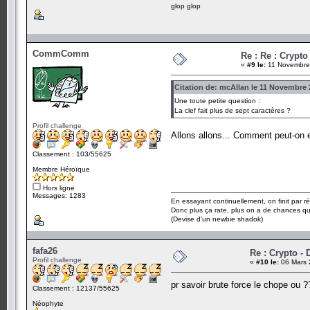
glop glop
CommComm
Re : Re : Crypto
«
#9 le:
11 Novembre 
Citation de: mcAllan le 11 Novembre 
Une toute petite question :
La clef fait plus de sept caractères ?
Profil challenge
Allons allons... Comment peut-on
Classement : 103/55625
Membre Héroïque
Hors ligne
Messages: 1283
En essayant continuellement, on finit par ré
Donc plus ça rate, plus on a de chances q
(Devise d'un newbie shadok)
fafa26
Re : Crypto - 
Profil challenge
«
#10 le:
06 Mars 
pr savoir brute force le chope ou
Classement : 12137/55625
Néophyte