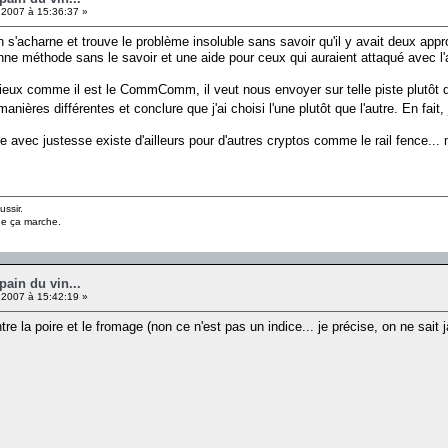
 2007 à 15:36:37 »
 s'acharne et trouve le problème insoluble sans savoir qu'il y avait deux appr
onne méthode sans le savoir et une aide pour ceux qui auraient attaqué avec l'
eux comme il est le CommComm, il veut nous envoyer sur telle piste plutôt que 
manières différentes et conclure que j'ai choisi l'une plutôt que l'autre. En fait
avec justesse existe d'ailleurs pour d'autres cryptos comme le rail fence... m
ussir.
ue ça marche.
pain du vin...
 2007 à 15:42:19 »
re la poire et le fromage (non ce n'est pas un indice... je précise, on ne sait 