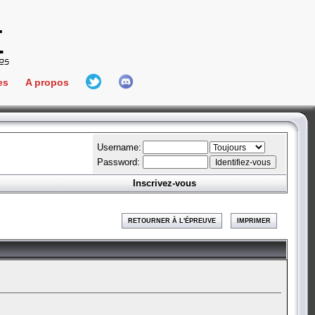
es
A propos
L'équipe
e Connect
Hall Of Fame
Username:
Password:
Inscrivez-vous
aires
ment
RETOURNER À L'ÉPREUVE
IMPRIMER
es
bateur