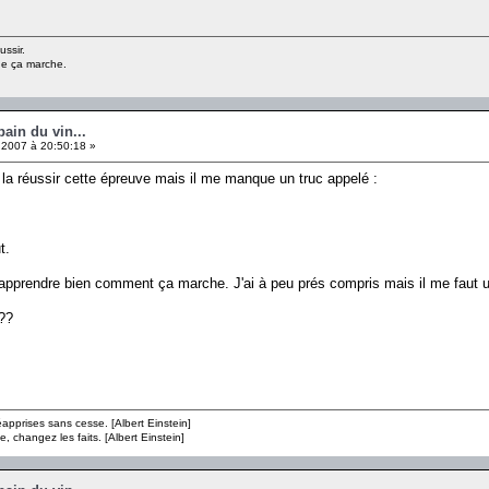
ussir.
ue ça marche.
pain du vin...
 2007 à 20:50:18 »
a réussir cette épreuve mais il me manque un truc appelé :
t.
r apprendre bien comment ça marche. J'ai à peu prés compris mais il me faut un
???
apprises sans cesse. [Albert Einstein]
e, changez les faits. [Albert Einstein]