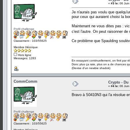
«
#3 le:
06 Juin
Je n'aurais pas voulu que quelqu'un
pour ceux qui auraient choisi la b
Maintenant ne vous dites pas : vici
Profil challenge
c'est l'autre. On peut raisonner de 
Ce problème que Spaulding soulève 
Classement : 103/55625
Membre Héroïque
Hors ligne
Messages: 1283
En essayant continuellement, on finit par ré
Donc plus ça rate, plus on a de chances q
(Devise d'un newbie shadok)
CommComm
Crypto - Du 
«
#4 le:
06 Juin
Bravo à S0410N3 qui l'a résolue ent
Profil challenge
Classement : 103/55625
Membre Héroïque