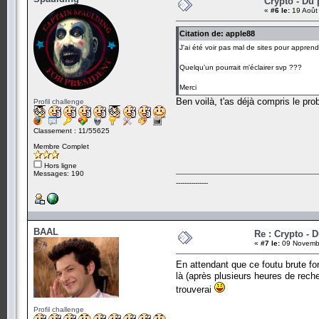
Crypto - Du 
«
#6 le:
19 Août
Citation de: apple88
J'ai été voir pas mal de sites pour apprend
Quelqu'un pourrait m'éclairer svp ???
Merci
Ben voilà, t'as déjà compris le pro
Profil challenge
Classement : 11/55625
Membre Complet
Hors ligne
Messages: 190
---------------
BAAL
Re : Crypto - D
«
#7 le:
09 Novembr
En attendant que ce foutu brute fo
là (après plusieurs heures de reche
trouverai
Profil challenge