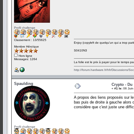
Profil challenge
Classement : 13/55625
Enjoy (copyleft de quelqu'un qui a trop parl
Membre Héroïque
S0410N3
Hors ligne
-------------------------------------------------------------------
Messages: 1264
La folie est le prix à payer pour le temps pa
-------------------------------------------------------------------
http://forum.hardware.fr/hfr/Discussions/So
Spaulding
Crypto - Du 
«
#1 le:
06 Juin
A propos des liens proposés sur le 
bas puis de droite à gauche alors 
considère que c'est juste une diffi
Profil challenge