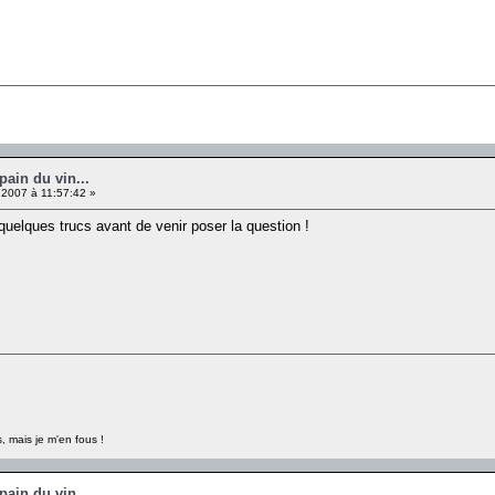
pain du vin...
 2007 à 11:57:42 »
r quelques trucs avant de venir poser la question !
, mais je m'en fous !
pain du vin...