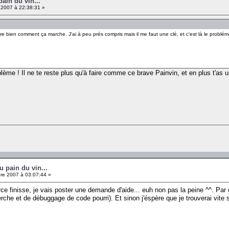
pain du vin...
 2007 à 22:38:31 »
re bien comment ça marche. J'ai à peu prés compris mais il me faut une clé, et c'est là le problém
blème ! Il ne te reste plus qu'à faire comme ce brave Painvin, et en plus t'as un
u pain du vin...
e 2007 à 03:07:44 »
rce finisse, je vais poster une demande d'aide... euh non pas la peine ^^. 
rche et de débuggage de code pourri). Et sinon j'éspère que je trouverai vite 