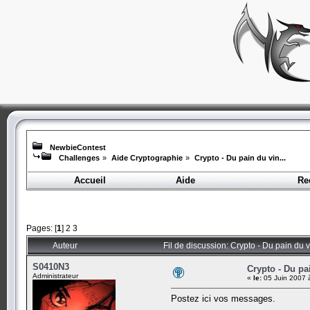
NewbieContest
Challenges
»
Aide Cryptographie
»
Crypto - Du pain du vin...
Accueil
Aide
Re
Pages: [
1
]
2
3
Auteur
Fil de discussion: Crypto - Du pain du v
S0410N3
Crypto - Du pai
Administrateur
«
le:
05 Juin 2007 
Postez ici vos messages.