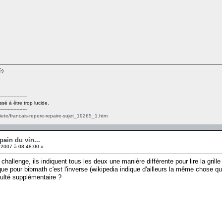
é)
------------------
ssé à être trop lucide.
------------------
ciete/francais-repere-repaire-sujet_19265_1.htm
pain du vin...
 2007 à 08:48:00 »
challenge, ils indiquent tous les deux une manière différente pour lire la grill
que pour bibmath c'est l'inverse (wikipedia indique d'ailleurs la même chose q
culté supplémentaire ?