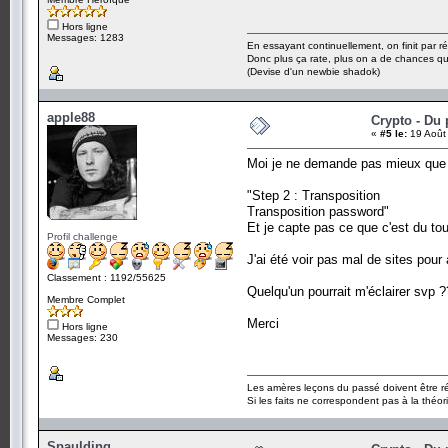
Hors ligne
Messages: 1283
En essayant continuellement, on finit par ré
Donc plus ça rate, plus on a de chances q
(Devise d'un newbie shadok)
apple88
Crypto - Du 
«
#5 le:
19 Août
Moi je ne demande pas mieux que l
"Step 2 : Transposition
Transposition password"
Et je capte pas ce que c'est du tou
Profil challenge
J'ai été voir pas mal de sites pou
Classement : 1192/55625
Quelqu'un pourrait m'éclairer svp 
Membre Complet
Merci
Hors ligne
Messages: 230
Les amères leçons du passé doivent être ré
Si les faits ne correspondent pas à la théori
Spaulding