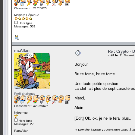
Classement : 21/55625
Membre Héroïque
Hors ligne
Messages: 532
mcAllan
Re : Crypto - D
«
#8 le:
11 Novembr
Bonjour,
Brute force, brute force....
Une toute petite question :
La clef fait plus de sept caractères
Profil challenge
Merci,
Classement : 420/55625
Alain.
Néophyte
[Edit] Ok, ok, je ne le ferai plus...
Hors ligne
Messages: 27
«
Dernière édition: 12 Novembre 2007 à 1
PapyAllan