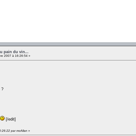
u pain du vin...
e 2007 à 16:26:54 »
 ?
[/edit]
0:26:22 par mcAllan
»