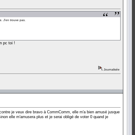
e. J'en trouve pas.
 pc toi !
Journalisée
Par contre je veux dire bravo à CommComm, elle m'a bien amusé jusque
sinon elle m'amusera plus et je serai obligé de voter 0 quand je