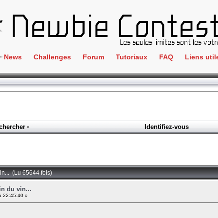
News
Challenges
Forum
Tutoriaux
FAQ
Liens util
Crackme
IRC
ClientSide
Newbi
Cryptographie
Liens
Forensics
chercher
Identifiez-vous
Parten
Hacking
Régle
Logique
Goodi
Programmation
in... (Lu 65644 fois)
L'incu
Stéganographie
n du vin...
à 22:45:40 »
Wargame
Tous les challenges