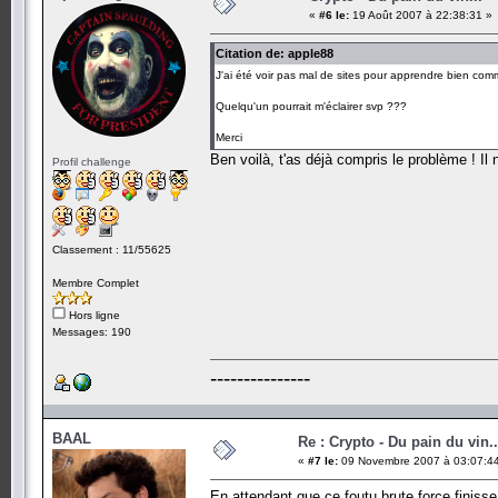
«
#6 le:
19 Août 2007 à 22:38:31 »
Citation de: apple88
J'ai été voir pas mal de sites pour apprendre bien comm
Quelqu'un pourrait m'éclairer svp ???
Merci
Ben voilà, t'as déjà compris le problème ! Il 
Profil challenge
Classement : 11/55625
Membre Complet
Hors ligne
Messages: 190
---------------
BAAL
Re : Crypto - Du pain du vin..
«
#7 le:
09 Novembre 2007 à 03:07:4
En attendant que ce foutu brute force finisse