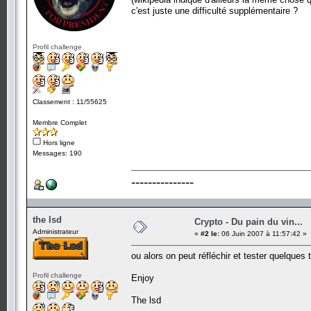
c'est juste une difficulté supplémentaire ?
Profil challenge
Classement : 11/55625
Membre Complet
Hors ligne
Messages: 190
---------------
the lsd
Crypto - Du pain du vin...
Administrateur
«
#2 le:
06 Juin 2007 à 11:57:42 »
ou alors on peut réfléchir et tester quelques 
Profil challenge
Enjoy
The lsd