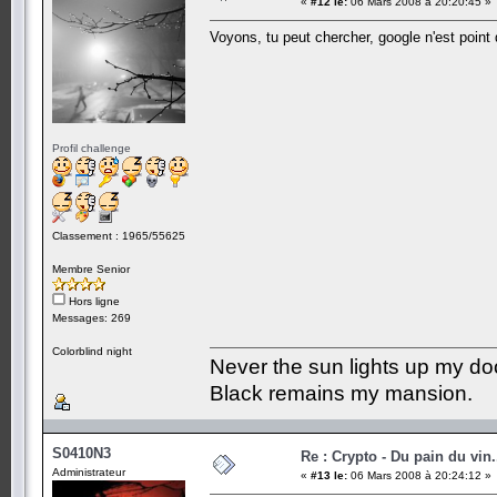
«
#12 le:
06 Mars 2008 à 20:20:45 »
Voyons, tu peut chercher, google n'est point 
Profil challenge
Classement : 1965/55625
Membre Senior
Hors ligne
Messages: 269
Colorblind night
Never the sun lights up my do
Black remains my mansion.
S0410N3
Re : Crypto - Du pain du vin.
Administrateur
«
#13 le:
06 Mars 2008 à 20:24:12 »