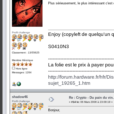
Plus sérieusement, le plus intéressant c'est d
Profil challenge
Enjoy (copyleft de quelqu'un qu
S0410N3
Classement : 13/55625
-------------------------------------------
Membre Héroïque
La folie est le prix à payer po
Hors ligne
-------------------------------------------
Messages: 1264
http://forum.hardware.fr/hfr/D
sujet_19265_1.htm
shadow46
Re : Crypto - Du pain du vin.
Profil challenge
«
#14 le:
06 Mars 2008 à 23:09:19 »
Bonjour,