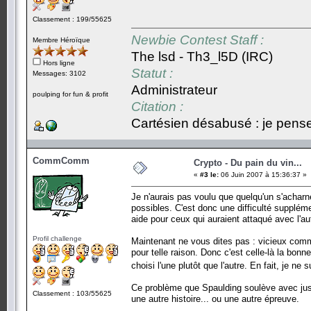
Classement : 199/55625
Newbie Contest Staff :
Membre Héroïque
The lsd - Th3_l5D (IRC)
Hors ligne
Statut :
Messages: 3102
Administrateur
poulping for fun & profit
Citation :
Cartésien désabusé : je pense,
CommComm
Crypto - Du pain du vin...
«
#3 le:
06 Juin 2007 à 15:36:37 »
Je n'aurais pas voulu que quelqu'un s'acharn
possibles. C'est donc une difficulté suppléme
aide pour ceux qui auraient attaqué avec l'au
Profil challenge
Maintenant ne vous dites pas : vicieux comme
pour telle raison. Donc c'est celle-là la bonne
choisi l'une plutôt que l'autre. En fait, je ne
Ce problème que Spaulding soulève avec juste
Classement : 103/55625
une autre histoire... ou une autre épreuve.