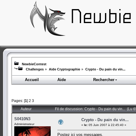
NewbieContest
Challenges
»
Aide Cryptographie
»
Crypto - Du pain du vin...
Accueil
Aide
Rechercher
Pages: [
1
]
2
3
Auteur
Fil de discussion: Crypto - Du pain du vin... (Lu 6
S0410N3
Crypto - Du pain du vin...
Administrateur
«
le:
05 Juin 2007 à 22:45:40 »
Postez ici vos messages.