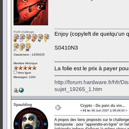
Profil challenge
Enjoy (copyleft de quelqu'un qu
S0410N3
Classement : 13/55625
-------------------------------------------
Membre Héroïque
La folie est le prix à payer po
Hors ligne
-------------------------------------------
Messages: 1264
http://forum.hardware.fr/hfr/D
sujet_19265_1.htm
Spaulding
Crypto - Du pain du vin...
«
#1 le:
06 Juin 2007 à 08:48:00 »
A propos des liens proposés sur le challenge, 
transposée : pour "apprendre-en-ligne" on fai
(wikipedia indique d'ailleurs la même chose 