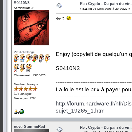
S0410N3
Re : Crypto - Du pain du vin.
Administrateur
«
#11 le:
06 Mars 2008 à 20:20:27 »
dtc ?
Profil challenge
Enjoy (copyleft de quelqu'un qu
S0410N3
Classement : 13/55625
-------------------------------------------
Membre Héroïque
La folie est le prix à payer po
Hors ligne
-------------------------------------------
Messages: 1264
http://forum.hardware.fr/hfr/D
sujet_19265_1.htm
neverSummeRed
Re : Crypto - Du pain du vin.