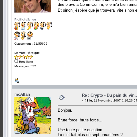
dire bravo à CommComm, elle m'a bien amusé
Et sinon j'éspère que je trouverai vite sinon 
Profil challenge
Classement : 21/55625
Membre Héroïque
Hors ligne
Messages: 532
mcAllan
Re : Crypto - Du pain du vin..
«
#8 le:
11 Novembre 2007 à 16:26:54
Bonjour,
Brute force, brute force....
Une toute petite question :
La clef fait plus de sept caractères ?