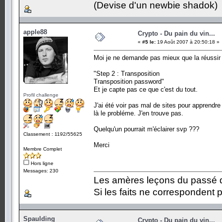
(Devise d'un newbie shadok)
apple88
Crypto - Du pain du vin...
«
#5 le:
19 Août 2007 à 20:50:18 »
Moi je ne demande pas mieux que la réussir 
"Step 2 : Transposition
Transposition password"
Et je capte pas ce que c'est du tout.
Profil challenge
J'ai été voir pas mal de sites pour apprendr
là le probléme. J'en trouve pas.
Quelqu'un pourrait m'éclairer svp ???
Classement : 1192/55625
Merci
Membre Complet
Hors ligne
Messages: 230
Les amères leçons du passé do
Si les faits ne correspondent p
Spaulding
Crypto - Du pain du vin...