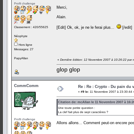
Profil challenge
Merci,
Alain.
[Edit] Ok, ok, je ne le ferai plus...
[/edit]
Classement : 420/55625
Néophyte
Hors ligne
Messages: 27
PapyAllan
«
Dernière édition: 12 Novembre 2007 à 10:26:22 par 
glop glop
CommComm
Re : Re : Crypto - Du pain du v
«
#9 le:
11 Novembre 2007 à 23:30:44 
Citation de: mcAllan le 11 Novembre 2007 à 16:2
Une toute petite question :
La clef fait plus de sept caractères ?
Profil challenge
Allons allons... Comment peut-on encore po