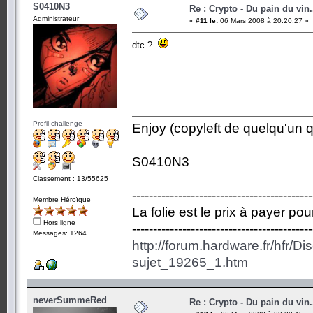
S0410N3
Re : Crypto - Du pain du vin.
Administrateur
«
#11 le:
06 Mars 2008 à 20:20:27 »
dtc ?
Profil challenge
Enjoy (copyleft de quelqu'un qu
S0410N3
Classement : 13/55625
-------------------------------------------
Membre Héroïque
La folie est le prix à payer po
Hors ligne
-------------------------------------------
Messages: 1264
http://forum.hardware.fr/hfr/D
sujet_19265_1.htm
neverSummeRed
Re : Crypto - Du pain du vin.