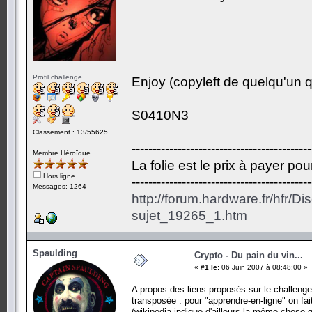
Profil challenge
Enjoy (copyleft de quelqu'un qu
S0410N3
Classement : 13/55625
-------------------------------------------
Membre Héroïque
La folie est le prix à payer po
Hors ligne
-------------------------------------------
Messages: 1264
http://forum.hardware.fr/hfr/D
sujet_19265_1.htm
Spaulding
Crypto - Du pain du vin...
«
#1 le:
06 Juin 2007 à 08:48:00 »
A propos des liens proposés sur le challenge, 
transposée : pour "apprendre-en-ligne" on fai
(wikipedia indique d'ailleurs la même chose 