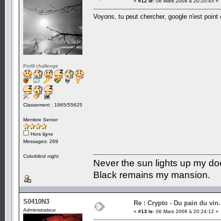
«
#12 le:
06 Mars 2008 à 20:20:45 »
Voyons, tu peut chercher, google n'est point 
Profil challenge
Classement : 1965/55625
Membre Senior
Hors ligne
Messages: 269
Colorblind night
Never the sun lights up my do
Black remains my mansion.
S0410N3
Re : Crypto - Du pain du vin.
Administrateur
«
#13 le:
06 Mars 2008 à 20:24:12 »