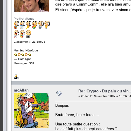
dire bravo à CommComm, elle m'a bien amusé
Et sinon j'éspère que je trouverai vite sinon 
Profil challenge
Classement : 21/55625
Membre Héroïque
Hors ligne
Messages: 532
mcAllan
Re : Crypto - Du pain du vin..
«
#8 le:
11 Novembre 2007 à 16:26:54
Bonjour,
Brute force, brute force....
Une toute petite question :
La clef fait plus de sept caractères ?