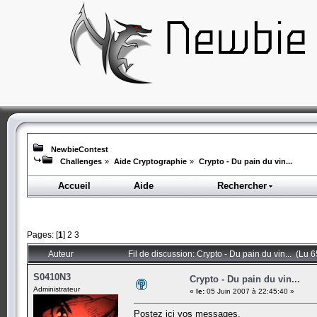
NewbieContest
Challenges
»
Aide Cryptographie
»
Crypto - Du pain du vin...
Accueil
Aide
Rechercher
Pages: [
1
]
2
3
Auteur
Fil de discussion: Crypto - Du pain du vin... (Lu 6
S0410N3
Crypto - Du pain du vin...
Administrateur
«
le:
05 Juin 2007 à 22:45:40 »
Postez ici vos messages.