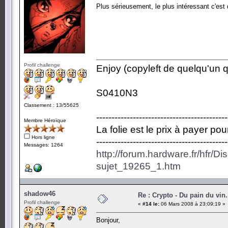
Plus sérieusement, le plus intéressant c'est d
Profil challenge
Enjoy (copyleft de quelqu'un qu
S0410N3
Classement : 13/55625
-------------------------------------------
Membre Héroïque
La folie est le prix à payer po
Hors ligne
-------------------------------------------
Messages: 1264
http://forum.hardware.fr/hfr/D
sujet_19265_1.htm
shadow46
Re : Crypto - Du pain du vin.
Profil challenge
«
#14 le:
06 Mars 2008 à 23:09:19 »
Bonjour,