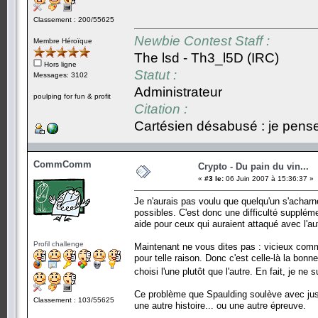
Classement : 200/55625
Newbie Contest Staff :
Membre Héroïque
The lsd - Th3_l5D (IRC)
Hors ligne
Statut :
Messages: 3102
Administrateur
poulping for fun & profit
Citation :
Cartésien désabusé : je pense,
CommComm
Crypto - Du pain du vin...
«
#3 le:
06 Juin 2007 à 15:36:37 »
Je n'aurais pas voulu que quelqu'un s'acharn
possibles. C'est donc une difficulté suppléme
aide pour ceux qui auraient attaqué avec l'au
Profil challenge
Maintenant ne vous dites pas : vicieux comme
pour telle raison. Donc c'est celle-là la bonne
choisi l'une plutôt que l'autre. En fait, je ne
Ce problème que Spaulding soulève avec juste
Classement : 103/55625
une autre histoire... ou une autre épreuve.