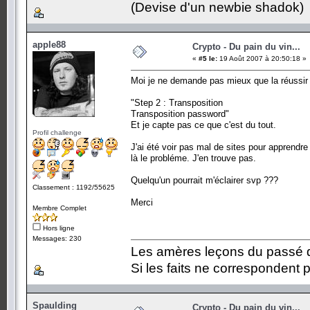
(Devise d'un newbie shadok)
apple88
Crypto - Du pain du vin...
«
#5 le:
19 Août 2007 à 20:50:18 »
Moi je ne demande pas mieux que la réussir 
"Step 2 : Transposition
Transposition password"
Et je capte pas ce que c'est du tout.
Profil challenge
J'ai été voir pas mal de sites pour apprendr
là le probléme. J'en trouve pas.
Quelqu'un pourrait m'éclairer svp ???
Classement : 1192/55625
Merci
Membre Complet
Hors ligne
Messages: 230
Les amères leçons du passé do
Si les faits ne correspondent p
Spaulding
Crypto - Du pain du vin...