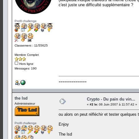
c'est juste une difficulté supplémentaire ?
Profil challenge
Classement : 11/55625
Membre Complet
Hors ligne
Messages: 190
---------------
the lsd
Crypto - Du pain du vin...
Administrateur
«
#2 le:
06 Juin 2007 à 11:57:42 »
ou alors on peut réfléchir et tester quelques 
Profil challenge
Enjoy
The lsd