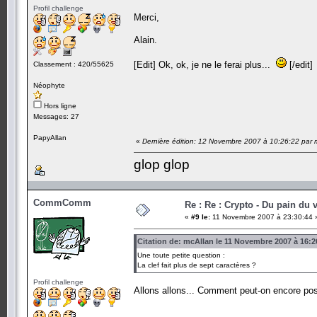
Profil challenge
Merci,
Alain.
[Edit] Ok, ok, je ne le ferai plus...
[/edit]
Classement : 420/55625
Néophyte
Hors ligne
Messages: 27
PapyAllan
«
Dernière édition: 12 Novembre 2007 à 10:26:22 par 
glop glop
CommComm
Re : Re : Crypto - Du pain du v
«
#9 le:
11 Novembre 2007 à 23:30:44 
Citation de: mcAllan le 11 Novembre 2007 à 16:2
Une toute petite question :
La clef fait plus de sept caractères ?
Profil challenge
Allons allons... Comment peut-on encore po