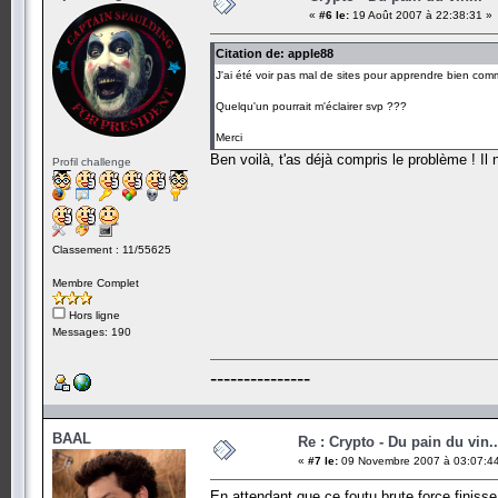
«
#6 le:
19 Août 2007 à 22:38:31 »
Citation de: apple88
J'ai été voir pas mal de sites pour apprendre bien comm
Quelqu'un pourrait m'éclairer svp ???
Merci
Ben voilà, t'as déjà compris le problème ! Il 
Profil challenge
Classement : 11/55625
Membre Complet
Hors ligne
Messages: 190
---------------
BAAL
Re : Crypto - Du pain du vin..
«
#7 le:
09 Novembre 2007 à 03:07:4
En attendant que ce foutu brute force finisse