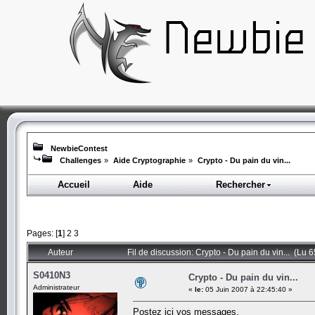
NewbieContest
Challenges
»
Aide Cryptographie
»
Crypto - Du pain du vin...
Accueil
Aide
Rechercher
Pages: [
1
]
2
3
Auteur
Fil de discussion: Crypto - Du pain du vin... (Lu 6
S0410N3
Crypto - Du pain du vin...
Administrateur
«
le:
05 Juin 2007 à 22:45:40 »
Postez ici vos messages.