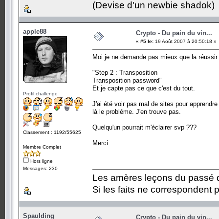
(Devise d'un newbie shadok)
apple88
Crypto - Du pain du vin...
«
#5 le:
19 Août 2007 à 20:50:18 »
Moi je ne demande pas mieux que la réussir 
"Step 2 : Transposition
Transposition password"
Et je capte pas ce que c'est du tout.
Profil challenge
J'ai été voir pas mal de sites pour apprendr
là le probléme. J'en trouve pas.
Quelqu'un pourrait m'éclairer svp ???
Classement : 1192/55625
Merci
Membre Complet
Hors ligne
Messages: 230
Les amères leçons du passé do
Si les faits ne correspondent p
Spaulding
Crypto - Du pain du vin...