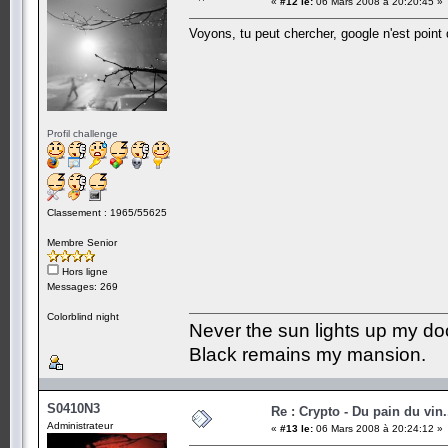
«
#12 le:
06 Mars 2008 à 20:20:45 »
Voyons, tu peut chercher, google n'est point 
Profil challenge
Classement : 1965/55625
Membre Senior
Hors ligne
Messages: 269
Colorblind night
Never the sun lights up my do
Black remains my mansion.
S0410N3
Re : Crypto - Du pain du vin.
Administrateur
«
#13 le:
06 Mars 2008 à 20:24:12 »