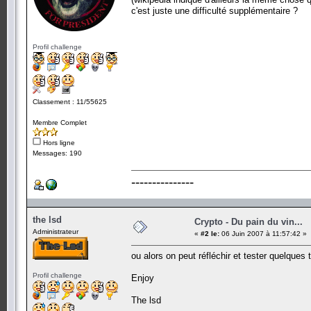
c'est juste une difficulté supplémentaire ?
Profil challenge
Classement : 11/55625
Membre Complet
Hors ligne
Messages: 190
---------------
the lsd
Crypto - Du pain du vin...
Administrateur
«
#2 le:
06 Juin 2007 à 11:57:42 »
ou alors on peut réfléchir et tester quelques 
Profil challenge
Enjoy
The lsd