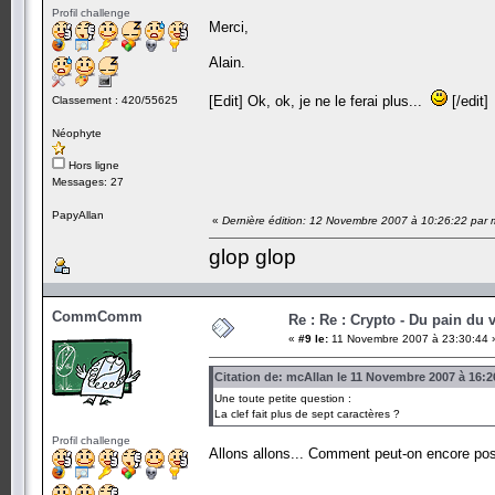
Profil challenge
Merci,
Alain.
[Edit] Ok, ok, je ne le ferai plus...
[/edit]
Classement : 420/55625
Néophyte
Hors ligne
Messages: 27
PapyAllan
«
Dernière édition: 12 Novembre 2007 à 10:26:22 par 
glop glop
CommComm
Re : Re : Crypto - Du pain du v
«
#9 le:
11 Novembre 2007 à 23:30:44 
Citation de: mcAllan le 11 Novembre 2007 à 16:2
Une toute petite question :
La clef fait plus de sept caractères ?
Profil challenge
Allons allons... Comment peut-on encore po