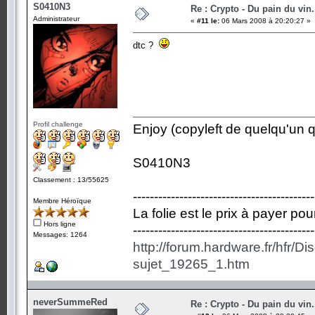
S0410N3
Re : Crypto - Du pain du vin.
Administrateur
«
#11 le:
06 Mars 2008 à 20:20:27 »
dtc ?
Profil challenge
Enjoy (copyleft de quelqu'un qu
S0410N3
Classement : 13/55625
-------------------------------------------
Membre Héroïque
La folie est le prix à payer po
Hors ligne
-------------------------------------------
Messages: 1264
http://forum.hardware.fr/hfr/D
sujet_19265_1.htm
neverSummeRed
Re : Crypto - Du pain du vin.