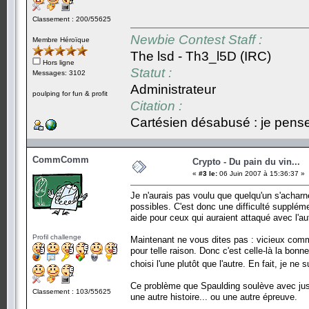
Classement : 200/55625
Newbie Contest Staff :
Membre Héroïque
The lsd - Th3_l5D (IRC)
Hors ligne
Statut :
Messages: 3102
Administrateur
poulping for fun & profit
Citation :
Cartésien désabusé : je pense,
CommComm
Crypto - Du pain du vin...
«
#3 le:
06 Juin 2007 à 15:36:37 »
Je n'aurais pas voulu que quelqu'un s'acharn
possibles. C'est donc une difficulté suppléme
aide pour ceux qui auraient attaqué avec l'au
Profil challenge
Maintenant ne vous dites pas : vicieux comme
pour telle raison. Donc c'est celle-là la bonne
choisi l'une plutôt que l'autre. En fait, je ne
Ce problème que Spaulding soulève avec juste
Classement : 103/55625
une autre histoire... ou une autre épreuve.