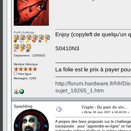
Profil challenge
Enjoy (copyleft de quelqu'un qu
S0410N3
Classement : 13/55625
-------------------------------------------
Membre Héroïque
La folie est le prix à payer po
Hors ligne
-------------------------------------------
Messages: 1264
http://forum.hardware.fr/hfr/D
sujet_19265_1.htm
Spaulding
Crypto - Du pain du vin...
«
#1 le:
06 Juin 2007 à 08:48:00 »
A propos des liens proposés sur le challenge, 
transposée : pour "apprendre-en-ligne" on fai
(wikipedia indique d'ailleurs la même chose 