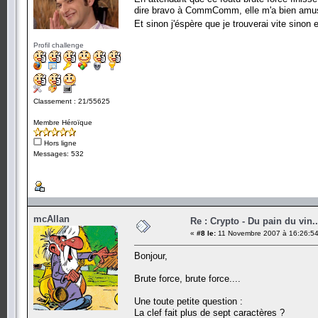
dire bravo à CommComm, elle m'a bien amusé
Et sinon j'éspère que je trouverai vite sinon 
Profil challenge
Classement : 21/55625
Membre Héroïque
Hors ligne
Messages: 532
mcAllan
Re : Crypto - Du pain du vin..
«
#8 le:
11 Novembre 2007 à 16:26:54
Bonjour,
Brute force, brute force....
Une toute petite question :
La clef fait plus de sept caractères ?