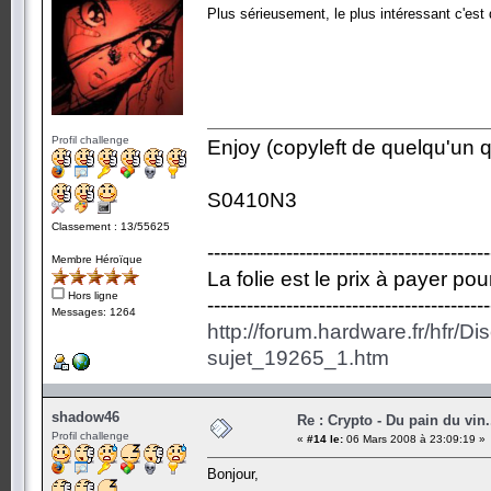
Plus sérieusement, le plus intéressant c'est d
Profil challenge
Enjoy (copyleft de quelqu'un qu
S0410N3
Classement : 13/55625
-------------------------------------------
Membre Héroïque
La folie est le prix à payer po
Hors ligne
-------------------------------------------
Messages: 1264
http://forum.hardware.fr/hfr/D
sujet_19265_1.htm
shadow46
Re : Crypto - Du pain du vin.
Profil challenge
«
#14 le:
06 Mars 2008 à 23:09:19 »
Bonjour,