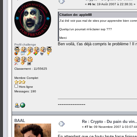
«
#6 le:
19 Août 2007 à 22:38:31 »
Citation de: apple88
J'ai été voir pas mal de sites pour apprendre bien comm
Quelqu'un pourrait m'éclairer svp ???
Merci
Ben voilà, t'as déjà compris le problème ! Il 
Profil challenge
Classement : 11/55625
Membre Complet
Hors ligne
Messages: 190
---------------
BAAL
Re : Crypto - Du pain du vin..
«
#7 le:
09 Novembre 2007 à 03:07:4
En attendant que ce foutu brute force finisse