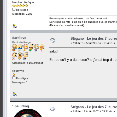
Membre Héroïque
Hors ligne
Messages: 1283
En essayant continuellement, on finit par réussir.
Donc plus ça rate, plus on a de chances que ça marche
(Devise d'un newbie shadok)
darklove
Stégano - Le jeu des 7 leurr
Profil challenge
«
#18 le:
12 Août 2007 à 01:04:01 »
salut!
Est ce qu'il y a du morse? si j'en ai trop dit 
Classement : 1682/55625
Néophyte
Hors ligne
Messages: 1
Spaulding
Stégano - Le jeu des 7 leurr
«
#19 le:
12 Août 2007 à 05:11:04 »