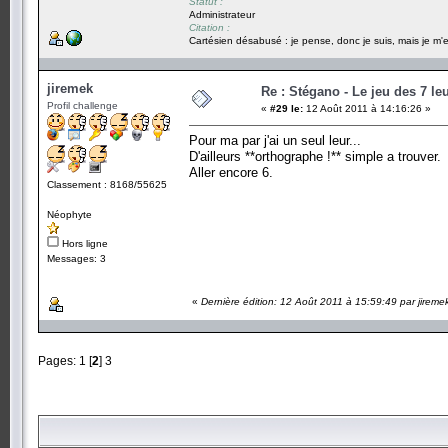
Statut :
Administrateur
Citation :
Cartésien désabusé : je pense, donc je suis, mais je m'e
jiremek
Re : Stégano - Le jeu des 7 le
Profil challenge
«
#29 le:
12 Août 2011 à 14:16:26 »
Pour ma par j'ai un seul leur...
D'ailleurs **orthographe !** simple a trouver.
Aller encore 6.
Classement : 8168/55625
Néophyte
Hors ligne
Messages: 3
«
Dernière édition: 12 Août 2011 à 15:59:49 par jireme
Pages:
1
[
2
]
3