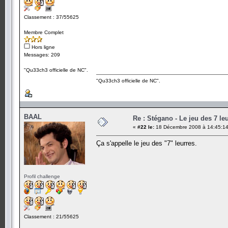
Classement : 37/55625
Membre Complet
Hors ligne
Messages: 209
"Qu33ch3 officielle de NC".
"Qu33ch3 officielle de NC".
BAAL
Re : Stégano - Le jeu des 7 le
«
#22 le:
18 Décembre 2008 à 14:45:14
Ça s'appelle le jeu des "7" leurres.
Profil challenge
Classement : 21/55625