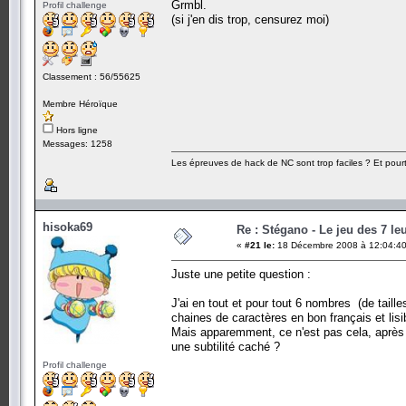
Grmbl.
Profil challenge
(si j'en dis trop, censurez moi)
Classement : 56/55625
Membre Héroïque
Hors ligne
Messages: 1258
Les épreuves de hack de NC sont trop faciles ? Et pourt
hisoka69
Re : Stégano - Le jeu des 7 le
«
#21 le:
18 Décembre 2008 à 12:04:40
Juste une petite question :
J'ai en tout et pour tout 6 nombres (de tailles
chaines de caractères en bon français et lisi
Mais apparemment, ce n'est pas cela, après avoi
une subtilité caché ?
Profil challenge