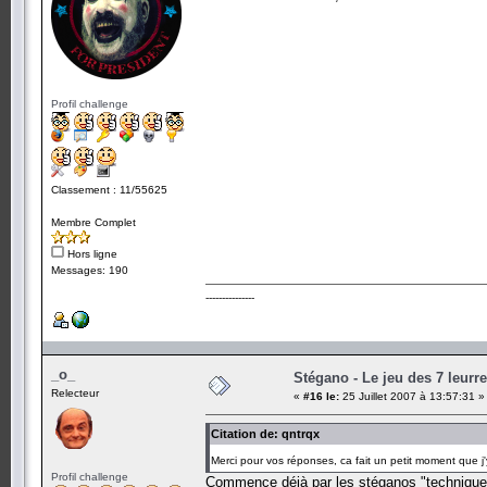
Profil challenge
Classement : 11/55625
Membre Complet
Hors ligne
Messages: 190
---------------
_o_
Stégano - Le jeu des 7 leurr
Relecteur
«
#16 le:
25 Juillet 2007 à 13:57:31 »
Citation de: qntrqx
Merci pour vos réponses, ca fait un petit moment que j
Profil challenge
Commence déjà par les stéganos "techniques"