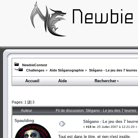
NewbieContest
Challenges
»
Aide Stéganographie
»
Stégano - Le jeu des 7 leurres
Accueil
Aide
Rechercher
Pages:
1
[
2
]
3
Auteur
Fil de discussion: Stégano - Le jeu des 7 leurres
Spaulding
Stégano - Le jeu des 7 leurr
«
#15 le:
25 Juillet 2007 à 12:21:20 »
Tout est dans le titre, et rien n'est inutile.