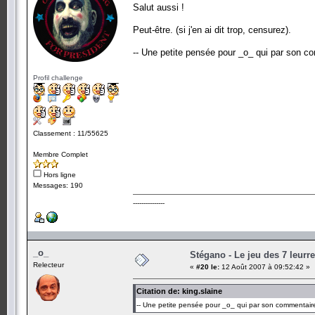
Salut aussi !
Peut-être. (si j'en ai dit trop, censurez).
-- Une petite pensée pour _o_ qui par son c
Profil challenge
Classement : 11/55625
Membre Complet
Hors ligne
Messages: 190
---------------
_o_
Stégano - Le jeu des 7 leurr
Relecteur
«
#20 le:
12 Août 2007 à 09:52:42 »
Citation de: king.slaine
-- Une petite pensée pour _o_ qui par son commentaire