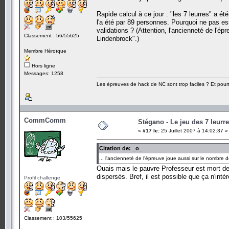
Rapide calcul à ce jour : "les 7 leurres" a é
l'a été par 89 personnes. Pourquoi ne pas essa
validations ? (Attention, l'ancienneté de l'
Classement : 56/55625
Lindenbrock".)
Membre Héroïque
Hors ligne
Messages: 1258
Les épreuves de hack de NC sont trop faciles ? Et pourt
CommComm
Stégano - Le jeu des 7 leurr
«
#17 le:
25 Juillet 2007 à 14:02:37 »
Citation de: _o_
... l'ancienneté de l'épreuve joue aussi sur le nombre
Ouais mais le pauvre Professeur est mort dep
dispersés. Bref, il est possible que ça n'int
Profil challenge
Classement : 103/55625