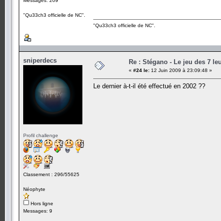
Messages: 209
"Qu33ch3 officielle de NC".
"Qu33ch3 officielle de NC".
sniperdecs
Re : Stégano - Le jeu des 7 le
«
#24 le:
12 Juin 2009 à 23:09:48 »
Le dernier à-t-il été effectué en 2002 ??
Profil challenge
Classement : 296/55625
Néophyte
Hors ligne
Messages: 9