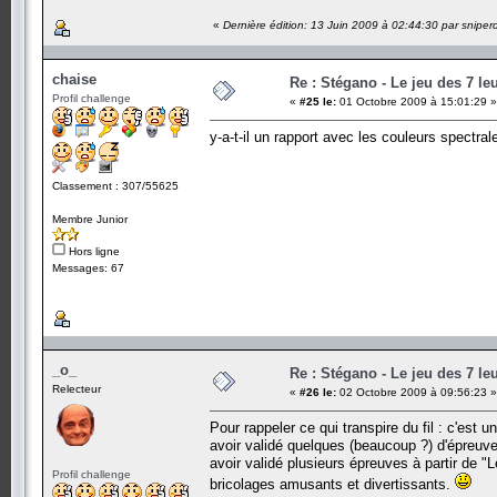
«
Dernière édition: 13 Juin 2009 à 02:44:30 par sniper
chaise
Re : Stégano - Le jeu des 7 le
Profil challenge
«
#25 le:
01 Octobre 2009 à 15:01:29 »
y-a-t-il un rapport avec les couleurs spectral
Classement : 307/55625
Membre Junior
Hors ligne
Messages: 67
_o_
Re : Stégano - Le jeu des 7 le
Relecteur
«
#26 le:
02 Octobre 2009 à 09:56:23 »
Pour rappeler ce qui transpire du fil : c'est 
avoir validé quelques (beaucoup ?) d'épreuve
avoir validé plusieurs épreuves à partir de "L
Profil challenge
bricolages amusants et divertissants.