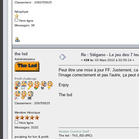
Classement : 1092/55625
Néophyte
Hors ligne
Messages: 36
the lsd
Re : Stégano - Le jeu des 7 le
Administrateur
«
#28 le:
03 Mars 2010 à 02:50:14 »
Peut être une mise à jour FF. Justement, ca pe
l'image correctement et pas l'autre, ça peut 
Profil challenge
Enjoy
The lsd
Classement : 200/55625
Membre Héroïque
Hors ligne
Messages: 3102
Newbie Contest Staff :
The lsd - Th3_l5D (IRC)
poulping for fun & profit