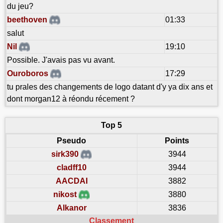
du jeu?
beethoven
01:33
salut
Nil
19:10
Possible. J'avais pas vu avant.
Ouroboros
17:29
tu prales des changements de logo datant d'y ya dix ans et
dont morgan12 à réondu récement ?
Top 5
Pseudo
Points
sirk390
3944
cladff10
3944
AACDAI
3882
nikost
3880
Alkanor
3836
Classement