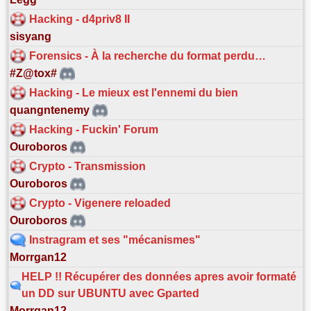
Hacking - d4priv8 II
sisyang
Forensics - À la recherche du format perdu…
#Z@tox#
Hacking - Le mieux est l'ennemi du bien
quangntenemy
Hacking - Fuckin' Forum
Ouroboros
Crypto - Transmission
Ouroboros
Crypto - Vigenere reloaded
Ouroboros
Instragram et ses "mécanismes"
Morrgan12
HELP !! Récupérer des données apres avoir formaté
un DD sur UBUNTU avec Gparted
Morrgan12