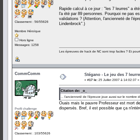
Rapide calcul à ce jour : "les 7 leurres" a é
l'a été par 89 personnes. Pourquoi ne pas essa
validations ? (Attention, l'ancienneté de l'
Classement : 56/55626
Lindenbrock".)
Membre Héroïque
Hors ligne
Messages: 1258
Les épreuves de hack de NC sont trop faciles ? Et pourt
CommComm
Stégano - Le jeu des 7 leurr
«
#17 le:
25 Juillet 2007 à 14:02:37 »
Citation de: _o_
... l'ancienneté de l'épreuve joue aussi sur le nombre
Ouais mais le pauvre Professeur est mort dep
dispersés. Bref, il est possible que ça n'int
Profil challenge
Classement : 103/55626