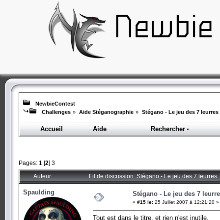
NewbieContest
Challenges
»
Aide Stéganographie
»
Stégano - Le jeu des 7 leurres
Accueil
Aide
Rechercher
Pages:
1
[
2
]
3
Auteur
Fil de discussion: Stégano - Le jeu des 7 leurres
Spaulding
Stégano - Le jeu des 7 leurr
«
#15 le:
25 Juillet 2007 à 12:21:20 »
Tout est dans le titre, et rien n'est inutile.