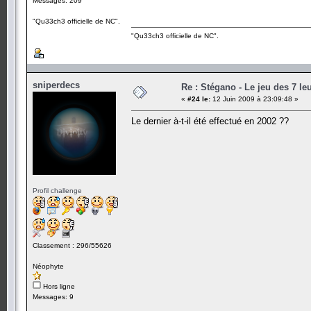
Messages: 209
"Qu33ch3 officielle de NC".
"Qu33ch3 officielle de NC".
sniperdecs
Re : Stégano - Le jeu des 7 le
«
#24 le:
12 Juin 2009 à 23:09:48 »
Le dernier à-t-il été effectué en 2002 ??
Profil challenge
Classement : 296/55626
Néophyte
Hors ligne
Messages: 9