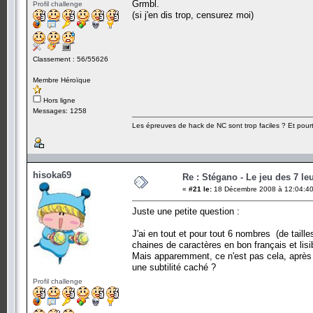
Grmbl.
Profil challenge
(si j'en dis trop, censurez moi)
Classement : 56/55626
Membre Héroïque
Hors ligne
Messages: 1258
Les épreuves de hack de NC sont trop faciles ? Et pourt
hisoka69
Re : Stégano - Le jeu des 7 le
«
#21 le:
18 Décembre 2008 à 12:04:40
Juste une petite question :
J'ai en tout et pour tout 6 nombres (de tailles
chaines de caractères en bon français et lisi
Mais apparemment, ce n'est pas cela, après avoi
une subtilité caché ?
Profil challenge