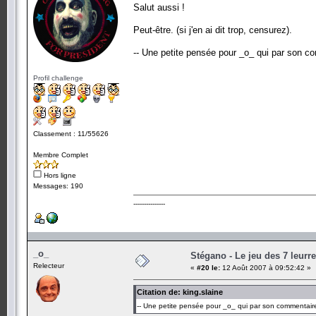
Salut aussi !
Peut-être. (si j'en ai dit trop, censurez).
-- Une petite pensée pour _o_ qui par son c
Profil challenge
Classement : 11/55626
Membre Complet
Hors ligne
Messages: 190
---------------
_o_
Stégano - Le jeu des 7 leurr
Relecteur
«
#20 le:
12 Août 2007 à 09:52:42 »
Citation de: king.slaine
-- Une petite pensée pour _o_ qui par son commentaire