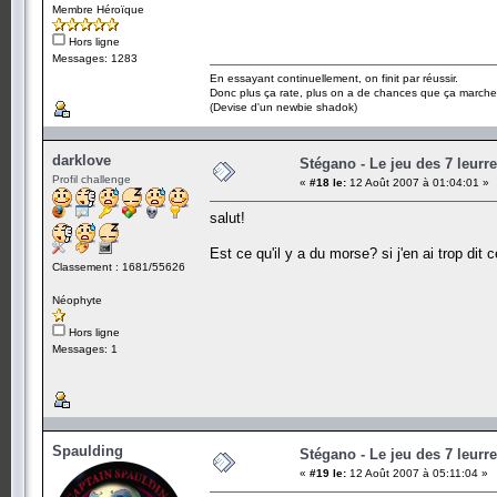
Membre Héroïque
Hors ligne
Messages: 1283
En essayant continuellement, on finit par réussir.
Donc plus ça rate, plus on a de chances que ça marche
(Devise d'un newbie shadok)
darklove
Stégano - Le jeu des 7 leurr
Profil challenge
«
#18 le:
12 Août 2007 à 01:04:01 »
salut!
Est ce qu'il y a du morse? si j'en ai trop dit 
Classement : 1681/55626
Néophyte
Hors ligne
Messages: 1
Spaulding
Stégano - Le jeu des 7 leurr
«
#19 le:
12 Août 2007 à 05:11:04 »