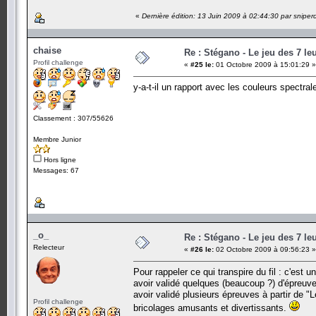
«
Dernière édition: 13 Juin 2009 à 02:44:30 par sniper
chaise
Re : Stégano - Le jeu des 7 le
Profil challenge
«
#25 le:
01 Octobre 2009 à 15:01:29 »
y-a-t-il un rapport avec les couleurs spectral
Classement : 307/55626
Membre Junior
Hors ligne
Messages: 67
_o_
Re : Stégano - Le jeu des 7 le
Relecteur
«
#26 le:
02 Octobre 2009 à 09:56:23 »
Pour rappeler ce qui transpire du fil : c'est 
avoir validé quelques (beaucoup ?) d'épreuve
avoir validé plusieurs épreuves à partir de "L
Profil challenge
bricolages amusants et divertissants.