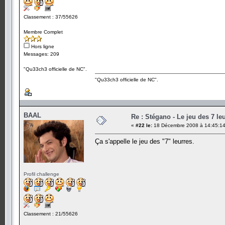
Classement : 37/55626
Membre Complet
Hors ligne
Messages: 209
"Qu33ch3 officielle de NC".
"Qu33ch3 officielle de NC".
BAAL
Re : Stégano - Le jeu des 7 le
«
#22 le:
18 Décembre 2008 à 14:45:14
Ça s'appelle le jeu des "7" leurres.
Profil challenge
Classement : 21/55626