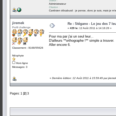
Statut :
Administrateur
Citation :
Cartésien désabusé : je pense, donc je suis, mais je m'e
jiremek
Re : Stégano - Le jeu des 7 le
Profil challenge
«
#29 le:
12 Août 2011 à 14:16:26 »
Pour ma par j'ai un seul leur...
D'ailleurs **orthographe !** simple a trouver.
Aller encore 6.
Classement : 8168/55626
Néophyte
Hors ligne
Messages: 3
«
Dernière édition: 12 Août 2011 à 15:59:49 par jireme
Pages:
1
[
2
]
3