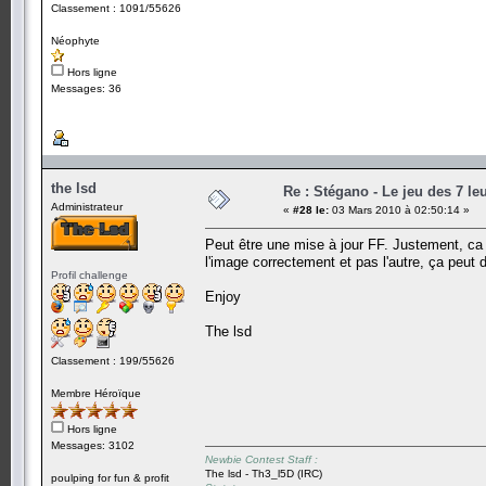
Classement : 1091/55626
Néophyte
Hors ligne
Messages: 36
the lsd
Re : Stégano - Le jeu des 7 le
Administrateur
«
#28 le:
03 Mars 2010 à 02:50:14 »
Peut être une mise à jour FF. Justement, ca pe
l'image correctement et pas l'autre, ça peut 
Profil challenge
Enjoy
The lsd
Classement : 199/55626
Membre Héroïque
Hors ligne
Messages: 3102
Newbie Contest Staff :
The lsd - Th3_l5D (IRC)
poulping for fun & profit