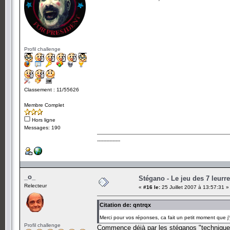
Profil challenge
Classement : 11/55626
Membre Complet
Hors ligne
Messages: 190
---------------
_o_
Stégano - Le jeu des 7 leurr
Relecteur
«
#16 le:
25 Juillet 2007 à 13:57:31 »
Citation de: qntrqx
Merci pour vos réponses, ca fait un petit moment que j
Profil challenge
Commence déjà par les stéganos "techniques"