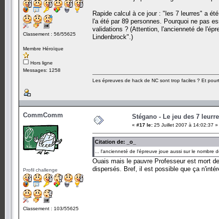
Rapide calcul à ce jour : "les 7 leurres" a é
l'a été par 89 personnes. Pourquoi ne pas essa
validations ? (Attention, l'ancienneté de l'
Classement : 56/55625
Lindenbrock".)
Membre Héroïque
Hors ligne
Messages: 1258
Les épreuves de hack de NC sont trop faciles ? Et pourt
CommComm
Stégano - Le jeu des 7 leurr
«
#17 le:
25 Juillet 2007 à 14:02:37 »
Citation de: _o_
... l'ancienneté de l'épreuve joue aussi sur le nombre
Ouais mais le pauvre Professeur est mort dep
dispersés. Bref, il est possible que ça n'int
Profil challenge
Classement : 103/55625