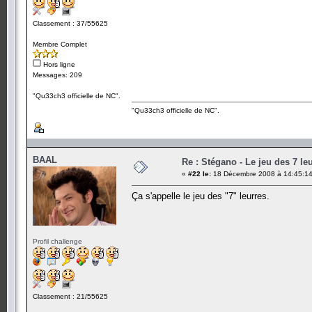
Classement : 37/55625
Membre Complet
Hors ligne
Messages: 209
"Qu33ch3 officielle de NC".
"Qu33ch3 officielle de NC".
BAAL
Re : Stégano - Le jeu des 7 le
«
#22 le:
18 Décembre 2008 à 14:45:14
Ça s'appelle le jeu des "7" leurres.
Profil challenge
Classement : 21/55625