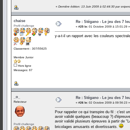
«
Dernière édition: 13 Juin 2009 à 02:44:30 par sniper
chaise
Re : Stégano - Le jeu des 7 le
Profil challenge
«
#25 le:
01 Octobre 2009 à 15:01:29 »
y-a-t-il un rapport avec les couleurs spectral
Classement : 307/55625
Membre Junior
Hors ligne
Messages: 67
_o_
Re : Stégano - Le jeu des 7 le
Relecteur
«
#26 le:
02 Octobre 2009 à 09:56:23 »
Pour rappeler ce qui transpire du fil : c'est 
avoir validé quelques (beaucoup ?) d'épreuve
avoir validé plusieurs épreuves à partir de "L
Profil challenge
bricolages amusants et divertissants.