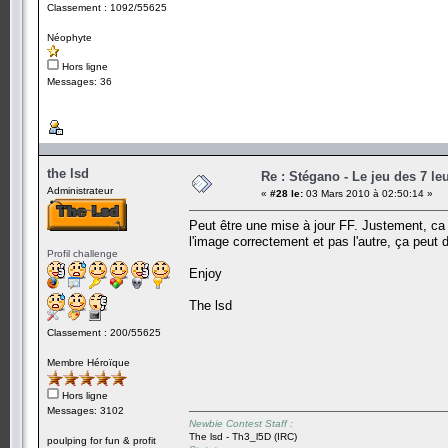
Classement : 1092/55625
Néophyte
Hors ligne
Messages: 36
the lsd
Re : Stégano - Le jeu des 7 le
Administrateur
«
#28 le:
03 Mars 2010 à 02:50:14 »
Peut être une mise à jour FF. Justement, ca pe
l'image correctement et pas l'autre, ça peut 
Profil challenge
Enjoy
The lsd
Classement : 200/55625
Membre Héroïque
Hors ligne
Messages: 3102
Newbie Contest Staff :
The lsd - Th3_l5D (IRC)
poulping for fun & profit