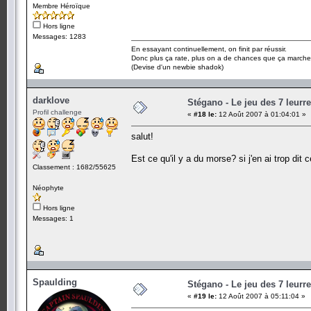
Membre Héroïque
Hors ligne
Messages: 1283
En essayant continuellement, on finit par réussir.
Donc plus ça rate, plus on a de chances que ça marche
(Devise d'un newbie shadok)
darklove
Stégano - Le jeu des 7 leurr
Profil challenge
«
#18 le:
12 Août 2007 à 01:04:01 »
salut!
Est ce qu'il y a du morse? si j'en ai trop dit 
Classement : 1682/55625
Néophyte
Hors ligne
Messages: 1
Spaulding
Stégano - Le jeu des 7 leurr
«
#19 le:
12 Août 2007 à 05:11:04 »