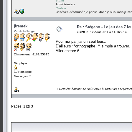
Statut :
Administrateur
Citation :
Cartésien désabusé : je pense, donc je suis, mais je m'e
jiremek
Re : Stégano - Le jeu des 7 le
Profil challenge
«
#29 le:
12 Août 2011 à 14:16:26 »
Pour ma par j'ai un seul leur...
D'ailleurs **orthographe !** simple a trouver.
Aller encore 6.
Classement : 8168/55625
Néophyte
Hors ligne
Messages: 3
«
Dernière édition: 12 Août 2011 à 15:59:49 par jireme
Pages:
1
[
2
]
3