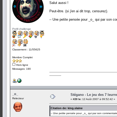
Salut aussi !
Peut-être. (si j'en ai dit trop, censurez).
-- Une petite pensée pour _o_ qui par son c
Profil challenge
Classement : 11/55625
Membre Complet
Hors ligne
Messages: 190
---------------
_o_
Stégano - Le jeu des 7 leurr
Relecteur
«
#20 le:
12 Août 2007 à 09:52:42 »
Citation de: king.slaine
-- Une petite pensée pour _o_ qui par son commentaire