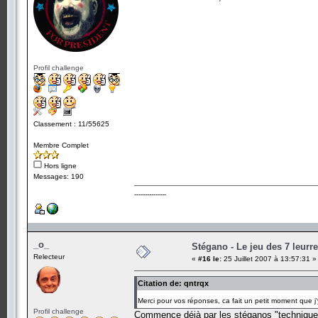
Profil challenge
Classement : 11/55625
Membre Complet
Hors ligne
Messages: 190
---------------
_o_
Stégano - Le jeu des 7 leurr
Relecteur
«
#16 le:
25 Juillet 2007 à 13:57:31 »
Citation de: qntrqx
Merci pour vos réponses, ca fait un petit moment que j
Profil challenge
Commence déjà par les stéganos "techniques"