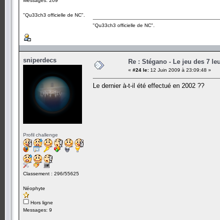
Messages: 209
"Qu33ch3 officielle de NC".
"Qu33ch3 officielle de NC".
sniperdecs
Re : Stégano - Le jeu des 7 le
«
#24 le:
12 Juin 2009 à 23:09:48 »
Le dernier à-t-il été effectué en 2002 ??
Profil challenge
Classement : 296/55625
Néophyte
Hors ligne
Messages: 9