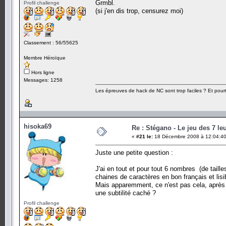
Grmbl.
Profil challenge
(si j'en dis trop, censurez moi)
Classement : 56/55625
Membre Héroïque
Hors ligne
Messages: 1258
Les épreuves de hack de NC sont trop faciles ? Et pourt
hisoka69
Re : Stégano - Le jeu des 7 le
«
#21 le:
18 Décembre 2008 à 12:04:40
Juste une petite question :
J'ai en tout et pour tout 6 nombres (de tailles
chaines de caractères en bon français et lisi
Mais apparemment, ce n'est pas cela, après avoi
une subtilité caché ?
Profil challenge