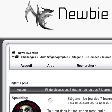
NewbieContest
Challenges
»
Aide Stéganographie
»
Stégano - Le jeu des 7 leurres
Accueil
Aide
Rechercher
Pages:
1
[
2
]
3
Auteur
Fil de discussion: Stégano - Le jeu des 7 leurres
Spaulding
Stégano - Le jeu des 7 leurr
«
#15 le:
25 Juillet 2007 à 12:21:20 »
Tout est dans le titre, et rien n'est inutile.