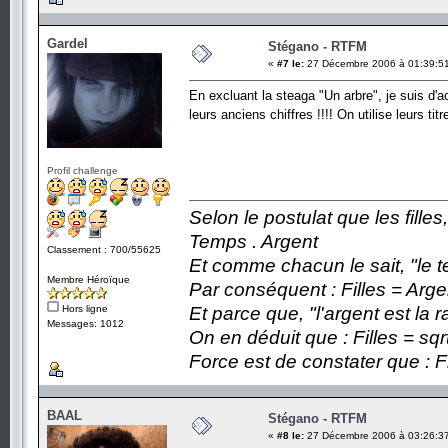
Gardel
Stégano - RTFM
«
#7 le:
27 Décembre 2006 à 01:39:5
En excluant la steaga "Un arbre", je suis d
leurs anciens chiffres !!!! On utilise leurs t
Profil challenge
Selon le postulat que les fille
Temps . Argent
Classement : 700/55625
Et comme chacun le sait, "le t
Membre Héroïque
Par conséquent : Filles = Arge
Hors ligne
Et parce que, "l'argent est la 
Messages: 1012
On en déduit que : Filles = sqr
Force est de constater que : F
BAAL
Stégano - RTFM
«
#8 le:
27 Décembre 2006 à 03:26:3