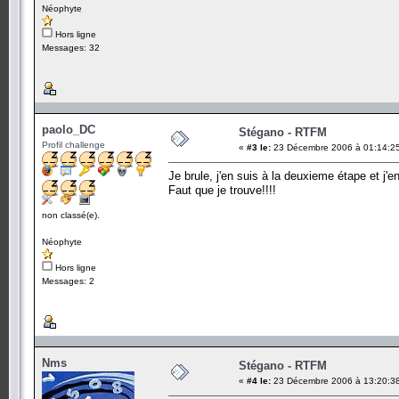
Néophyte
Hors ligne
Messages: 32
paolo_DC
Stégano - RTFM
Profil challenge
«
#3 le:
23 Décembre 2006 à 01:14:2
Je brule, j'en suis à la deuxieme étape et j'en
Faut que je trouve!!!!
non classé(e).
Néophyte
Hors ligne
Messages: 2
Nms
Stégano - RTFM
«
#4 le:
23 Décembre 2006 à 13:20:3