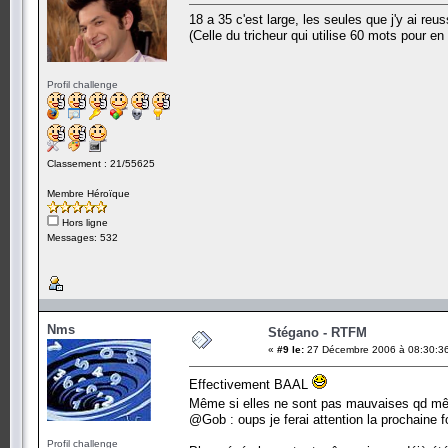
18 a 35 c'est large, les seules que j'y ai re
(Celle du tricheur qui utilise 60 mots pour e
Profil challenge
Classement : 21/55625
Membre Héroïque
Hors ligne
Messages: 532
Nms
Stégano - RTFM
«
#9 le:
27 Décembre 2006 à 08:30:3
Effectivement BAAL
Même si elles ne sont pas mauvaises qd m
@Gob : oups je ferai attention la prochaine f
Profil challenge