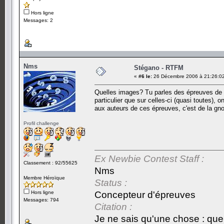
Hors ligne
Messages: 2
Nms
Stégano - RTFM
«
#6 le:
26 Décembre 2006 à 21:26:0
Quelles images? Tu parles des épreuves de s
particulier que sur celles-ci (quasi toutes),
aux auteurs de ces épreuves, c'est de la gno
Profil challenge
Ex Newbie Contest Staff :
Classement : 92/55625
Nms
Membre Héroïque
Status :
Hors ligne
Concepteur d'épreuves
Messages: 794
Citation :
Je ne sais qu'une chose : que 