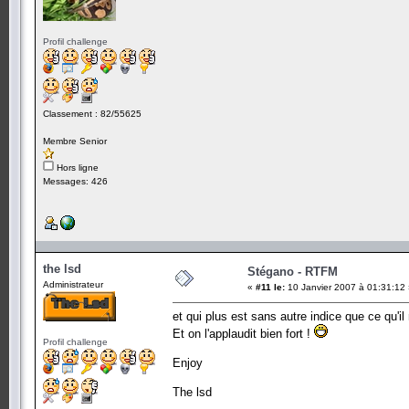
Profil challenge
Classement : 82/55625
Membre Senior
Hors ligne
Messages: 426
the lsd
Stégano - RTFM
Administrateur
«
#11 le:
10 Janvier 2007 à 01:31:12 
et qui plus est sans autre indice que ce qu'il 
Et on l'applaudit bien fort !
Profil challenge
Enjoy
The lsd