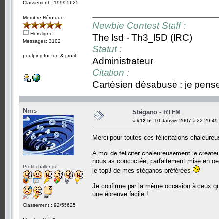
Classement : 199/55625
Membre Héroïque
Newbie Contest Staff :
Hors ligne
The lsd - Th3_l5D (IRC)
Messages: 3102
Statut :
poulping for fun & profit
Administrateur
Citation :
Cartésien désabusé : je pense,
Nms
Stégano - RTFM
«
#12 le:
10 Janvier 2007 à 22:29:49
Merci pour toutes ces félicitations chaleure
A moi de féliciter chaleureusement le créate
nous as concoctée, parfaitement mise en oeuv
Profil challenge
le top3 de mes stéganos préférées
Je confirme par la même occasion à ceux qui
une épreuve facile !
Classement : 92/55625