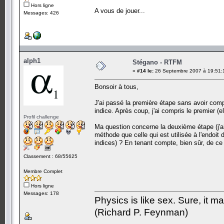
Hors ligne
A vous de jouer...
Messages: 426
alph1
Stégano - RTFM
«
#14 le:
26 Septembre 2007 à 19:51:
Bonsoir à tous,
J'ai passé la première étape sans avoir compr
indice. Après coup, j'ai compris le premier (el
Profil challenge
Ma question concerne la deuxième étape (j'ai
méthode que celle qui est utilisée à l'endoit 
indices) ? En tenant compte, bien sûr, de ce 
Classement : 68/55625
Membre Complet
Hors ligne
Messages: 178
Physics is like sex. Sure, it m
(Richard P. Feynman)