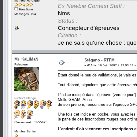
Membre Héroïque
Ex Newbie Contest Staff :
Hors ligne
Nms
Messages: 794
Status :
Concepteur d'épreuves
Citation :
Je ne sais qu'une chose : que 
Mr_KaLiMaN
Stégano - RTFM
Relecteur
«
#13 le:
16 Juin 2007 à 13:03:43 »
Etant donné le peu de validations, je vais es
Tout d'abord, signalons que cette épreuve réu
L'indice indiqué dans l'épreuve (vers le jeun
Profil challenge
Melle GRAM, Anna
de son prénom, rencontrée sur l'épreuve S
Une fois cet indice en poche, vous avez les 
je parle de ces inscriptions rouges peu ordin
Classement : 82/55625
L'endroit d'où viennent ces inscriptions e
Membre Senior