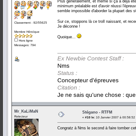
Plus généralement, et même si ça a déjà été d
minimum préalable est d'avoir réussi l'épreuv
semble impossible d'aborder la plupart des s
Sur ce, stoppons là ce troll naissant, et rec
Classement : 92/55625
Je déconne !
Membre Héroïque
Quoique...
Hors ligne
Messages: 794
Ex Newbie Contest Staff :
Nms
Status :
Concepteur d'épreuves
Citation :
Je ne sais qu'une chose : que 
Mr_KaLiMaN
Stégano - RTFM
Relecteur
«
#10 le:
10 Janvier 2007 à 00:58:52
Congratz à Nms le second à faire tomber ce