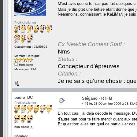
M'est avis que si tu n'as pas fait quelques un
Mais je dis ptet une bêtise étant donné que je
Néanmoins, connaissant le KaLiMaN je suis 
Profil challenge
Ex Newbie Contest Staff :
Classement : 92/55625
Nms
Membre Héroïque
Status :
Hors ligne
Concepteur d'épreuves
Messages: 794
Citation :
Je ne sais qu'une chose : que 
paolo_DC
Stégano - RTFM
Profil challenge
«
#5 le:
23 Décembre 2006 à 23:33:4
En tout cas, j'ai déjà décodé le message. D
d'autre part pour te faire mentir quant aux s
Et question: elles ont quoi de particulier ce
non classé(e).
Néophyte