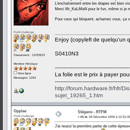
L'enchaînement entre les étapes est bien visi
Merci Mr_KaLiMaN pour le fun, même si je 
Pour ceux qui bloquent, acharnez vous, ça 
Profil challenge
Enjoy (copyleft de quelqu'un qu
S0410N3
Classement : 13/55625
Membre Héroïque
-------------------------------------------
La folie est le prix à payer po
Hors ligne
Messages: 1264
-------------------------------------------
http://forum.hardware.fr/hfr/D
sujet_19265_1.htm
Opplae
Stégano - RTFM
Profil challenge
«
#1 le:
06 Décembre 2006 à 12:51:3
J'ai reussi la première partie de cette épreuv