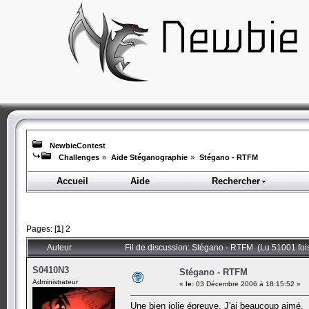
NewbieContest
Challenges
»
Aide Stéganographie
»
Stégano - RTFM
Accueil
Aide
Rechercher
Pages: [
1
]
2
Auteur
Fil de discussion: Stégano - RTFM (Lu 51001 foi
S0410N3
Stégano - RTFM
Administrateur
«
le:
03 Décembre 2006 à 18:15:52 »
Une bien jolie épreuve. J'ai beaucoup aimé.