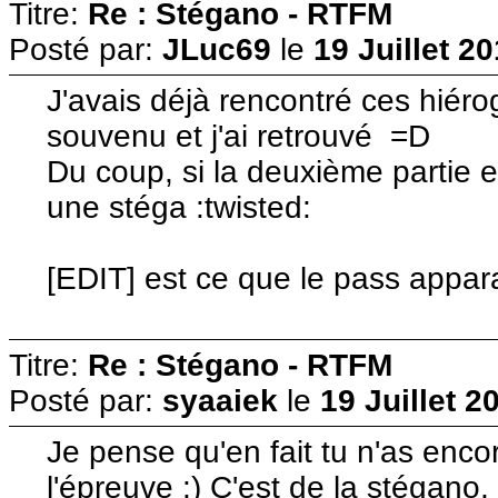
Titre:
Re : Stégano - RTFM
Posté par:
JLuc69
le
19 Juillet 2
J'avais déjà rencontré ces hiéro
souvenu et j'ai retrouvé =D
Du coup, si la deuxième partie es
une stéga :twisted:
[EDIT] est ce que le pass appara
Titre:
Re : Stégano - RTFM
Posté par:
syaaiek
le
19 Juillet 2
Je pense qu'en fait tu n'as enco
l'épreuve :) C'est de la stégano,