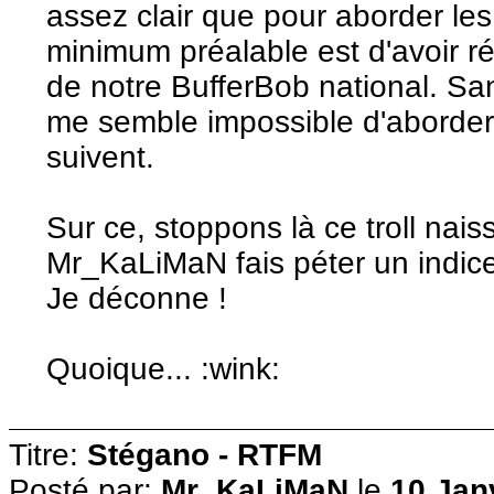
assez clair que pour aborder les s
minimum préalable est d'avoir réu
de notre BufferBob national. San
me semble impossible d'aborder 
suivent.
Sur ce, stoppons là ce troll nais
Mr_KaLiMaN fais péter un indice 
Je déconne !
Quoique... :wink:
Titre:
Stégano - RTFM
Posté par:
Mr_KaLiMaN
le
10 Jan