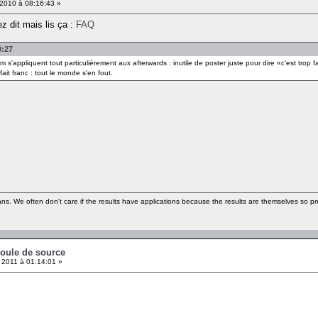
2010 à 08:16:43 »
ez dit mais lis ça :
FAQ
0:27
 s'appliquent tout particulièrement aux afterwards : inutile de poster juste pour dire «c'est trop fa
ait franc : tout le monde s'en fout.
ns. We often don't care if the results have applications because the results are themselves so pre
coule de source
 2011 à 01:14:01 »