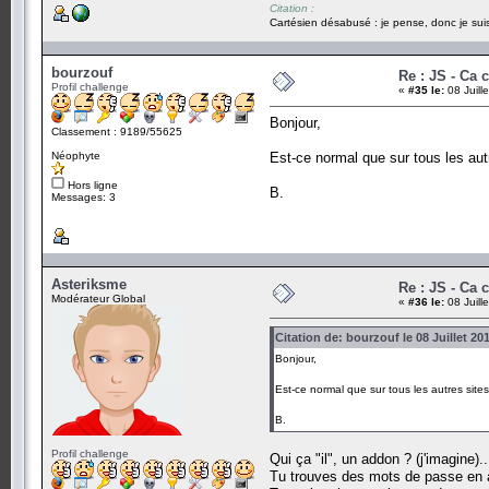
Citation :
Cartésien désabusé : je pense, donc je suis
bourzouf
Re : JS - Ca 
Profil challenge
«
#35 le:
08 Juill
Bonjour,
Classement : 9189/55625
Néophyte
Est-ce normal que sur tous les autr
Hors ligne
B.
Messages: 3
Asteriksme
Re : JS - Ca 
Modérateur Global
«
#36 le:
08 Juill
Citation de: bourzouf le 08 Juillet 20
Bonjour,
Est-ce normal que sur tous les autres sites
B.
Profil challenge
Qui ça "il", un addon ? (j'imagine)..
Tu trouves des mots de passe en al