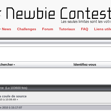
News
Challenges
Forum
Tutoriaux
FAQ
Liens util
Crackme
IRC
ClientSide
Newbi
Cryptographie
Liens
Forensics
chercher
Identifiez-vous
Parten
Hacking
Régle
Logique
Goodi
Programmation
urce (Lu 103600 fois)
L'incu
Stéganographie
Ca coule de source
10 à 10:08:49 »
Wargame
in 2010 à 15:17:07
Tous les challenges