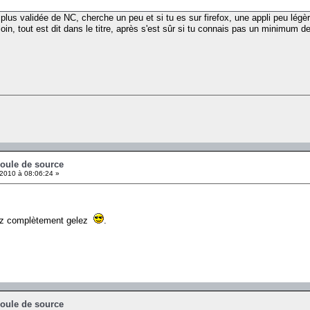
a plus validée de NC, cherche un peu et si tu es sur firefox, une appli peu lé
loin, tout est dit dans le titre, après s'est sûr si tu connais pas un minimum d
coule de source
2010 à 08:06:24 »
lez complètement gelez
.
coule de source