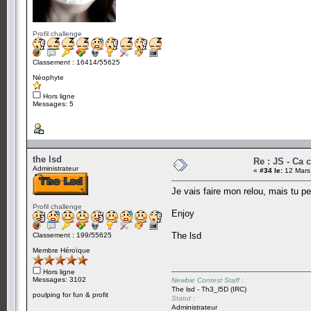
Profil challenge
Classement : 16414/55625
Néophyte
Hors ligne
Messages: 5
the lsd
Re : JS - Ca 
Administrateur
«
#34 le:
12 Mars
Je vais faire mon relou, mais tu pe
Profil challenge
Enjoy
The lsd
Classement : 199/55625
Membre Héroïque
Hors ligne
Messages: 3102
Newbie Contest Staff :
The lsd - Th3_l5D (IRC)
poulping for fun & profit
Statut :
Administrateur