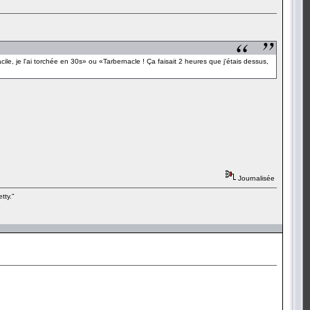
cile, je l'ai torchée en 30s» ou «Tarbernacle ! Ça faisait 2 heures que j'étais dessus,
Journalisée
tty."