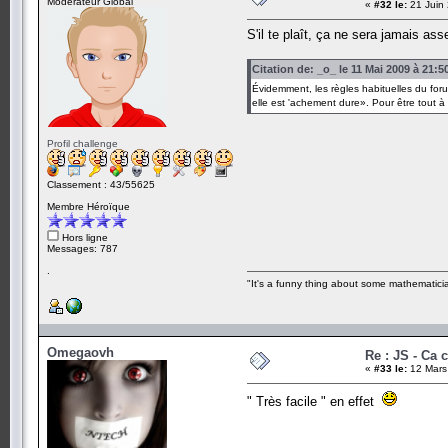
Modérateur Global
«
#32 le:
21 Juin 
S'il te plaît, ça ne sera jamais ass
Citation de: _o_ le 11 Mai 2009 à 21:5
Évidemment, les règles habituelles du forum
elle est 'achement dure». Pour être tout à f
Profil challenge
Classement : 43/55625
Membre Héroïque
Hors ligne
Messages: 787
.
"It's a funny thing about some mathematicia
Omegaovh
Re : JS - Ca 
«
#33 le:
12 Mars
" Très facile " en effet