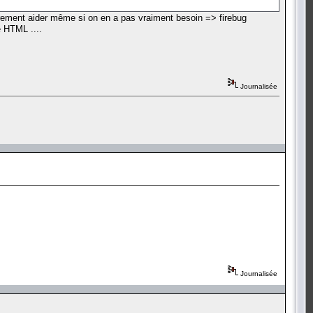
gèrement aider même si on en a pas vraiment besoin => firebug
e HTML ....
Journalisée
Journalisée