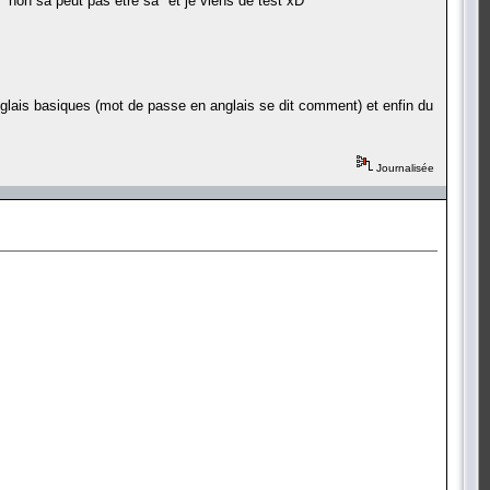
"non sa peut pas etre sa" et je viens de test xD
nglais basiques (mot de passe en anglais se dit comment) et enfin du
Journalisée