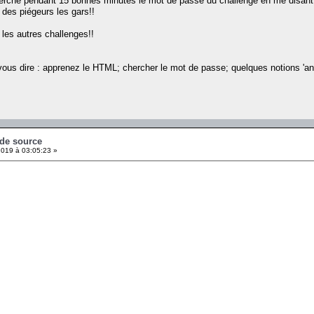
i cherché pendant 15 bonnes minutes le mot de passe du challenge en me disant 
 des piégeurs les gars!!
 les autres challenges!!
e vous dire : apprenez le HTML; chercher le mot de passe; quelques notions 'a
 de source
019 à 03:05:23 »