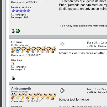
Tu recherches quel genre de mots 
Classement : 43/55625
Enfin, j'attends pas vraiment de r
Membre Héroïque
(je dis ça juste en prévention hein),
Hors ligne
Messages: 787
.
"It's a funny thing about some mathematicia
Erlzine
Re : JS - Ca 
Profil challenge
«
#37 le:
16 Août 
hmmmm c'est très facile en effet. 
Classement : 16851/55625
Néophyte
Hors ligne
Messages: 2
Andrommoth
Re : JS - Ca 
Profil challenge
«
#38 le:
20 Mai 
bonjour tout le monde
Classement : 23377/55625
Néophyte