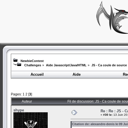
NewbieContest
Challenges
»
Aide Javascript/Java/HTML
»
JS - Ca coule de source
Accueil
Aide
Re
Pages:
1
2
[
3
]
Auteur
Fil de discussion: JS - Ca coule de so
shype
Re : Re : JS - 
«
#30 le:
13 Juin 20
Citation de: alexandre-denis le 09 Ju