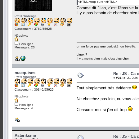
<HTML>trop dure </HTML>
Comme dit Jiian, c'est l'épreuve l
il y a pas besoin de chercher bien 
Profil challenge
Classement : 3782/55625
Néophyte
Hors ligne
on ne force pas une curiosité, on l'éveille.
Messages: 23
Linux ?
Il y a moins bien mais c'est plus cher
maequises
Re : JS - Ca 
Profil challenge
«
#31 le:
21 Juin 
Tout simplement très évidente
.
Classement : 30346/55625
Néophyte
Ne cherchez pas loin, ou vous al
Hors ligne
Messages: 4
Censurez moi si j'en dit trop
.
Asteriksme
Re : JS - Ca 