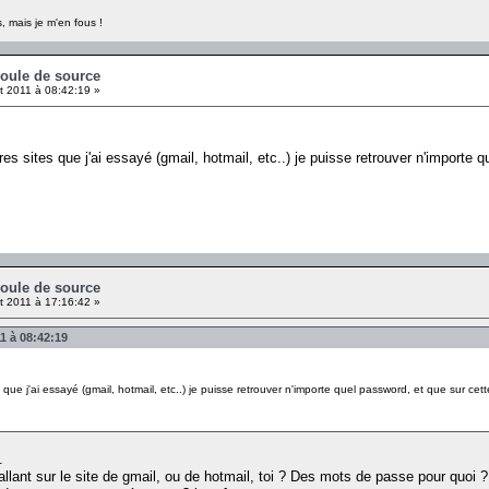
, mais je m'en fous !
coule de source
et 2011 à 08:42:19 »
es sites que j'ai essayé (gmail, hotmail, etc..) je puisse retrouver n'importe 
coule de source
et 2011 à 17:16:42 »
11 à 08:42:19
 que j'ai essayé (gmail, hotmail, etc..) je puisse retrouver n'importe quel password, et que sur ce
.
lant sur le site de gmail, ou de hotmail, toi ? Des mots de passe pour quoi ?