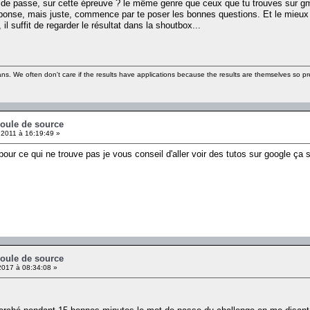
de passe, sur cette épreuve ? le même genre que ceux que tu trouves sur gm
éponse, mais juste, commence par te poser les bonnes questions. Et le mieux à
 il suffit de regarder le résultat dans la shoutbox...
ns. We often don't care if the results have applications because the results are themselves so pre
coule de source
2011 à 16:19:49 »
pour ce qui ne trouve pas je vous conseil d'aller voir des tutos sur google 
coule de source
2017 à 08:34:08 »