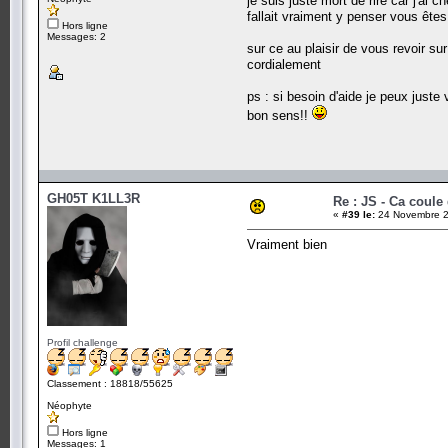
je suis juste mort de rire car j'a
fallait vraiment y penser vous êtes
Hors ligne
Messages: 2
sur ce au plaisir de vous revoir sur
cordialement
ps : si besoin d'aide je peux just
bon sens!!
GH05T K1LL3R
Re : JS - Ca coule
«
#39 le:
24 Novembre 2
Vraiment bien
Profil challenge
Classement : 18818/55625
Néophyte
Hors ligne
Messages: 1