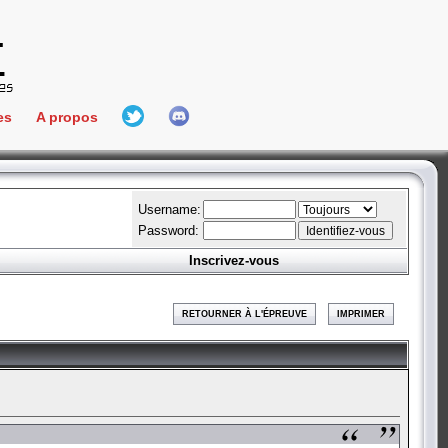
es
A propos
L'équipe
e Connect
Hall Of Fame
Username:
Password:
Inscrivez-vous
aires
ment
RETOURNER À L'ÉPREUVE
IMPRIMER
es
bateur