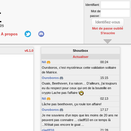
Identifiant:
Mot de
passe:
Mot de passe oublié
S'inscrire
A propos
L'équipe
v6.1.0
Shoutbox
nect
Hall Of Fame
Actualiser
Nil
00:24
Ouroboros, c'est mystérieux cette validation solitaire
de Matrice.
Ouroboros
15:15
Ouais, Beethoven, il a raison… D’ailleurs, j’ai toujours
eu du respect pour ceux qui ont de la bouteille en
crypto Lache pas l'affaire !
Nil
02:13
r
Lâche pas beethoven, ça roule ton affaire!
Ouroboros
17:17
Je me souviens d'un teps que les moins de 20 ans ne
peuvent pas connaitre ... cladff10 en ce temps là
...N'était pas encore le goat ...
cladff10
21:28