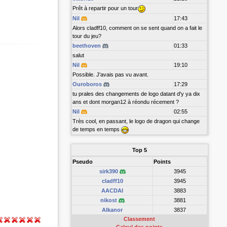
Prêt à repartir pour un tour
Nil
17:43
Alors cladff10, comment on se sent quand on a fait le
tour du jeu?
beethoven
01:33
salut
Nil
19:10
Possible. J'avais pas vu avant.
Ouroboros
17:29
tu prales des changements de logo datant d'y ya dix
ans et dont morgan12 à réondu récement ?
Nil
02:55
Très cool, en passant, le logo de dragon qui change
de temps en temps
Top 5
Pseudo
Points
sirk390
3945
cladff10
3945
AACDAI
3883
nikost
3881
Alkanor
3837
Classement