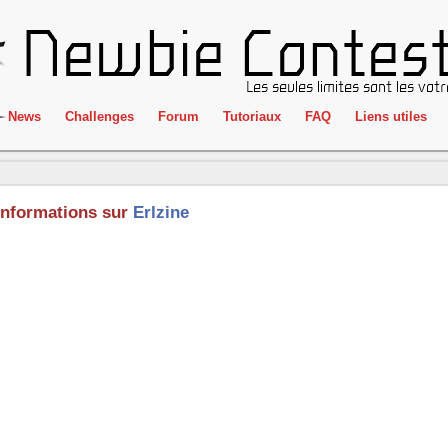
News
Challenges
Forum
Tutoriaux
FAQ
Liens utiles
ClientSide
IRC
Crackme
Newbie Con
Informations sur
Erlzine
Forensics
Liens
Cryptographie
Partenaires
Hacking
Réglement
Logique
Goodies
Programmation
L'incubateu
Stéganographie
Wargame
Tous les challenges