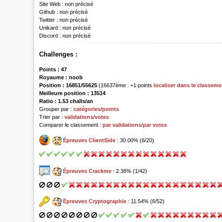
Site Web :
non précisé
Github :
non précisé
Twitter :
non précisé
Unikard :
non précisé
Discord :
non précisé
Challenges :
Points :
47
Royaume :
noob
Position :
16851/55625
(16637ème : +1 points
localiser dans le classeme
Meilleure position : 13514
Ratio : 1.53 challs/an
Grouper par :
catégories
/
points
Trier par :
validations
/
votes
Comparer le classement :
par validations
/
par votes
Épreuves ClientSide
: 30.00% (6/20)
Épreuves Crackme
: 2.38% (1/42)
Épreuves Cryptographie
: 11.54% (6/52)