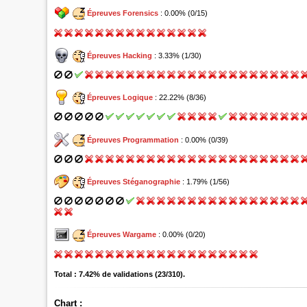
Épreuves Forensics
: 0.00% (0/15)
Épreuves Hacking
: 3.33% (1/30)
Épreuves Logique
: 22.22% (8/36)
Épreuves Programmation
: 0.00% (0/39)
Épreuves Stéganographie
: 1.79% (1/56)
Épreuves Wargame
: 0.00% (0/20)
Total : 7.42% de validations (23/310).
Chart :