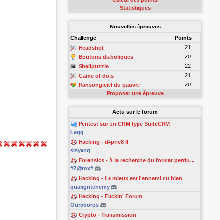
Calcul des points
Statistiques
Nouvelles épreuves
Challenge
Points
21
Headshot
20
Boutons diaboliques
22
Shellpuzzle
21
Game of dots
20
Ransongiciel du pauvre
Proposer une épreuve
Actu sur le forum
Pentest sur un CRM type SuiteCRM
Legg
Hacking - d4priv8 II
sisyang
Forensics - À la recherche du format perdu…
#Z@tox#
Hacking - Le mieux est l'ennemi du bien
quangntenemy
Hacking - Fuckin' Forum
Ouroboros
Crypto - Transmission