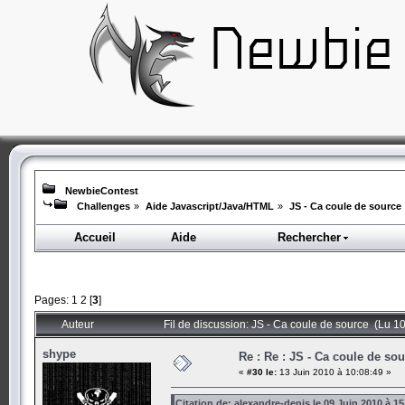
NewbieContest
Challenges
»
Aide Javascript/Java/HTML
»
JS - Ca coule de source
Accueil
Aide
Rechercher
Pages:
1
2
[
3
]
Auteur
Fil de discussion: JS - Ca coule de source (Lu 1
shype
Re : Re : JS - Ca coule de so
«
#30 le:
13 Juin 2010 à 10:08:49 »
Citation de: alexandre-denis le 09 Juin 2010 à 15