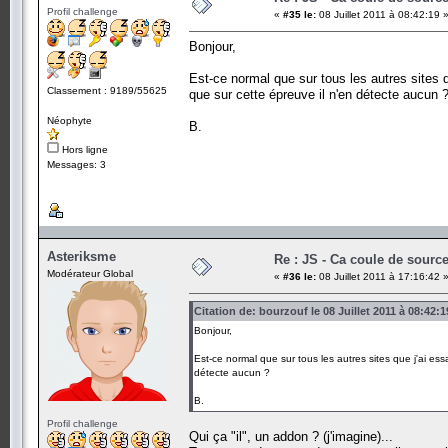
Profil challenge
«
#35 le:
08 Juillet 2011 à 08:42:19 
Bonjour,
Est-ce normal que sur tous les autres sites q
Classement : 9189/55625
que sur cette épreuve il n'en détecte aucun 
Néophyte
B.
Hors ligne
Messages: 3
Asteriksme
Re : JS - Ca coule de sourc
Modérateur Global
«
#36 le:
08 Juillet 2011 à 17:16:42 
Citation de: bourzouf le 08 Juillet 2011 à 08:42:1
Bonjour,
Est-ce normal que sur tous les autres sites que j'ai ess
détecte aucun ?
B.
Profil challenge
Qui ça "il", un addon ? (j'imagine)...