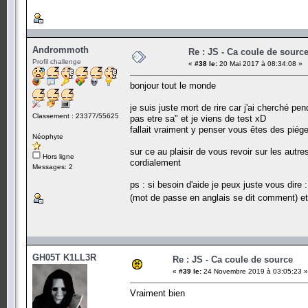
Andrommoth
Re : JS - Ca coule de sourc
Profil challenge
«
#38 le:
20 Mai 2017 à 08:34:08 »
bonjour tout le monde
je suis juste mort de rire car j'ai cherché 
Classement : 23377/55625
pas etre sa" et je viens de test xD
fallait vraiment y penser vous êtes des piége
Néophyte
sur ce au plaisir de vous revoir sur les autre
Hors ligne
cordialement
Messages: 2
ps : si besoin d'aide je peux juste vous dir
(mot de passe en anglais se dit comment) et
GH05T K1LL3R
Re : JS - Ca coule de source
«
#39 le:
24 Novembre 2019 à 03:05:23 »
Vraiment bien