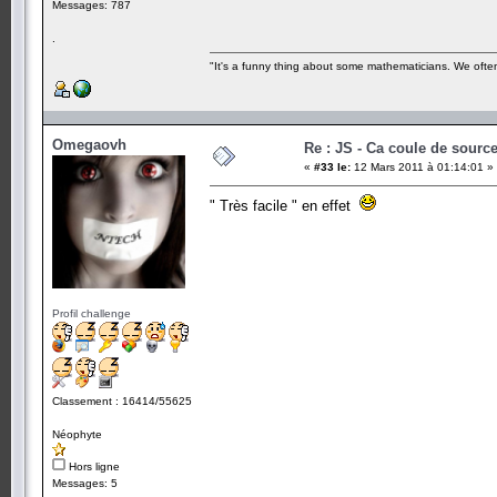
Messages: 787
.
"It's a funny thing about some mathematicians. We often 
Omegaovh
Re : JS - Ca coule de sourc
«
#33 le:
12 Mars 2011 à 01:14:01 »
" Très facile " en effet
Profil challenge
Classement : 16414/55625
Néophyte
Hors ligne
Messages: 5