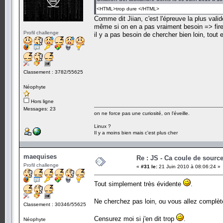
<HTML>trop dure </HTML>
Comme dit Jiian, c'est l'épreuve la plus vali
même si on en a pas vraiment besoin => fir
Profil challenge
il y a pas besoin de chercher bien loin, tout 
Classement : 3782/55625
Néophyte
Hors ligne
Messages: 23
on ne force pas une curiosité, on l'éveille.
Linux ?
Il y a moins bien mais c'est plus cher
maequises
Re : JS - Ca coule de sourc
Profil challenge
«
#31 le:
21 Juin 2010 à 08:06:24 »
Tout simplement très évidente
.
Ne cherchez pas loin, ou vous allez compl
Classement : 30346/55625
Censurez moi si j'en dit trop
.
Néophyte