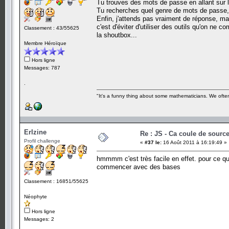
Tu trouves des mots de passe en allant sur l
Tu recherches quel genre de mots de passe,
Enfin, j'attends pas vraiment de réponse, m
c'est d'éviter d'utiliser des outils qu'on ne c
Classement : 43/55625
la shoutbox...
Membre Héroïque
Hors ligne
Messages: 787
.
"It's a funny thing about some mathematicians. We often 
Erlzine
Re : JS - Ca coule de sourc
Profil challenge
«
#37 le:
16 Août 2011 à 16:19:49 »
hmmmm c'est très facile en effet. pour ce qui
commencer avec des bases
Classement : 16851/55625
Néophyte
Hors ligne
Messages: 2