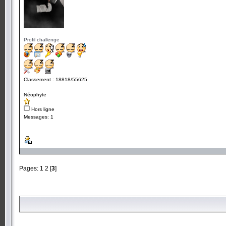
Profil challenge
Classement : 18818/55625
Néophyte
Hors ligne
Messages: 1
Pages:
1
2
[
3
]