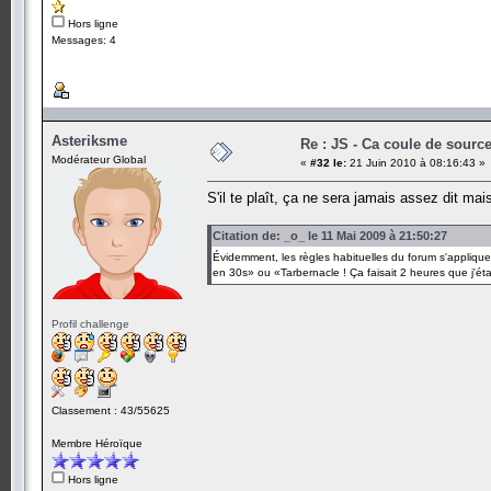
Hors ligne
Messages: 4
Asteriksme
Re : JS - Ca coule de sourc
Modérateur Global
«
#32 le:
21 Juin 2010 à 08:16:43 »
S'il te plaît, ça ne sera jamais assez dit mais
Citation de: _o_ le 11 Mai 2009 à 21:50:27
Évidemment, les règles habituelles du forum s'appliquent 
en 30s» ou «Tarbernacle ! Ça faisait 2 heures que j'étai
Profil challenge
Classement : 43/55625
Membre Héroïque
Hors ligne