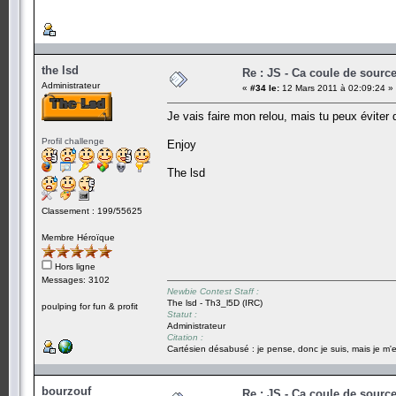
the lsd
Re : JS - Ca coule de sourc
Administrateur
«
#34 le:
12 Mars 2011 à 02:09:24 »
Je vais faire mon relou, mais tu peux éviter 
Profil challenge
Enjoy
The lsd
Classement : 199/55625
Membre Héroïque
Hors ligne
Messages: 3102
Newbie Contest Staff :
The lsd - Th3_l5D (IRC)
poulping for fun & profit
Statut :
Administrateur
Citation :
Cartésien désabusé : je pense, donc je suis, mais je m'e
bourzouf
Re : JS - Ca coule de sourc