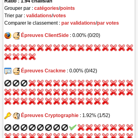
Ratio : 1.94 challs/an
Grouper par :
catégories
/
points
Trier par :
validations
/
votes
Comparer le classement :
par validations
/
par votes
Épreuves ClientSide
: 0.00% (0/20)
Épreuves Crackme
: 0.00% (0/42)
Épreuves Cryptographie
: 1.92% (1/52)