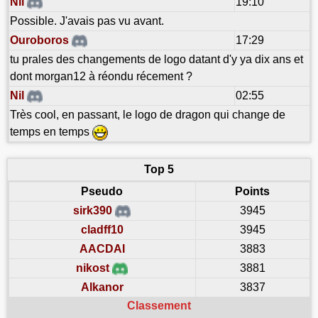
Nil
19:10
Possible. J'avais pas vu avant.
Ouroboros
17:29
tu prales des changements de logo datant d'y ya dix ans et
dont morgan12 à réondu récement ?
Nil
02:55
Très cool, en passant, le logo de dragon qui change de
temps en temps
Top 5
Pseudo
Points
sirk390
3945
cladff10
3945
AACDAI
3883
nikost
3881
Alkanor
3837
Classement