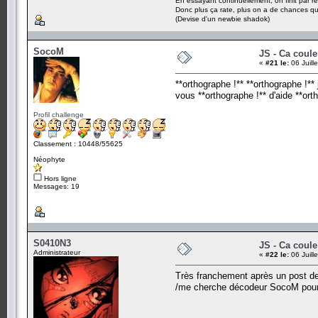
En essayant continuellement, on finit par ré
Donc plus ça rate, plus on a de chances q
(Devise d'un newbie shadok)
SocoM
JS - Ca coul
«
#21 le:
06 Juill
**orthographe !** **orthographe !*
vous **orthographe !** d'aide **ort
Profil challenge
Classement : 10448/55625
Néophyte
Hors ligne
Messages: 19
S0410N3
JS - Ca coul
Administrateur
«
#22 le:
06 Juill
Très franchement après un post 
/me cherche décodeur SocoM pour