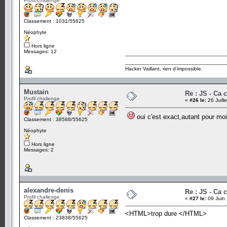
Profil challenge
Classement : 1031/55625
Néophyte
Hors ligne
Messages: 12
_________________________________
Hacker Vaillant, rien d'impossible.
Mustain
Re : JS - Ca 
Profil challenge
«
#26 le:
26 Juill
oui c'est exact,autant pour moi
Classement : 38588/55625
Néophyte
Hors ligne
Messages: 2
alexandre-denis
Re : JS - Ca 
Profil challenge
«
#27 le:
09 Juin 
<HTML>trop dure </HTML>
Classement : 23838/55625