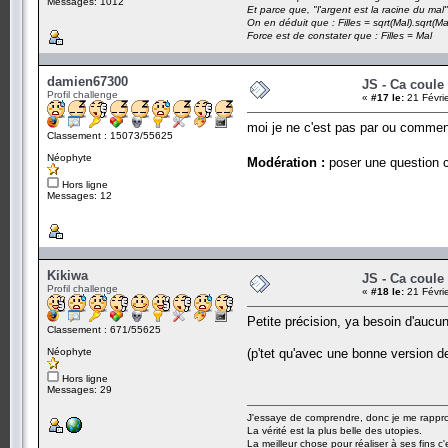
Messages: 1012
Et parce que, "l'argent est la racine du mal"
On en déduit que : Filles = sqrt(Mal).sqrt(Ma
Force est de constater que : Filles = Mal
damien67300
JS - Ca coule
Profil challenge
«
#17 le:
21 Févri
moi je ne c'est pas par ou commence
Classement : 15073/55625
Néophyte
Modération :
poser une question c
Hors ligne
Messages: 12
Kikiwa
JS - Ca coule
Profil challenge
«
#18 le:
21 Févri
Petite précision, ya besoin d'aucun 
Classement : 671/55625
Néophyte
(p'tet qu'avec une bonne version d
Hors ligne
Messages: 29
J'essaye de comprendre, donc je me rapproc
La vérité est la plus belle des utopies.
La meilleur chose pour réaliser à ses fins c