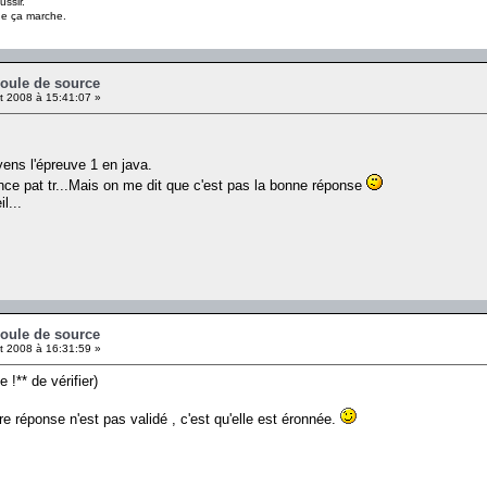
ussir.
ue ça marche.
coule de source
et 2008 à 15:41:07 »
yens l'épreuve 1 en java.
nce pat tr...Mais on me dit que c'est pas la bonne réponse
l...
coule de source
et 2008 à 16:31:59 »
 !** de vérifier)
e réponse n'est pas validé , c'est qu'elle est éronnée.