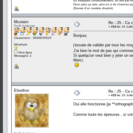
En essayant continuellement, on finit par ré
Donc plus ça rate, plus on a de chances q
(Devise d'un newbie shadok)
Mustain
Re : JS - Ca 
Profil challenge
«
#24 le:
26 Juill
Bonjour,
Classement : 38588/55625
Néophyte
j'essaie de valider par tous les mo
J'ai bien le mot de pas qui comme
Hors ligne
Si quelqu'un veut bien y jeter un oei
Messages: 2
Merci.
Elexthor
Re : JS - Ca 
«
#25 le:
26 Juill
Oui elle fonctionne (je **orthographe
Comme toute les épreuves , si votr