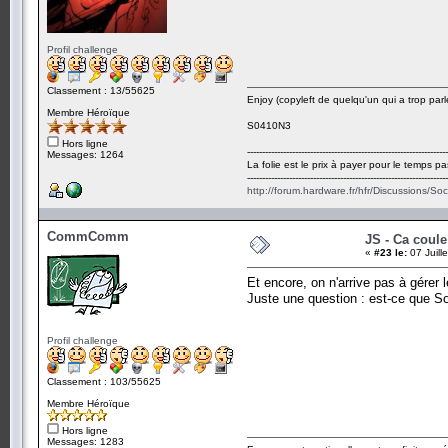
Profil challenge
Classement : 13/55625
Enjoy (copyleft de quelqu'un qui a trop parl
Membre Héroïque
S0410N3
Hors ligne
-------------------------------------------------------------------
Messages: 1264
La folie est le prix à payer pour le temps pa
-------------------------------------------------------------------
http://forum.hardware.fr/hfr/Discussions/So
CommComm
JS - Ca coul
«
#23 le:
07 Juill
Et encore, on n'arrive pas à gérer 
Juste une question : est-ce que S
Profil challenge
Classement : 103/55625
Membre Héroïque
Hors ligne
Messages: 1283