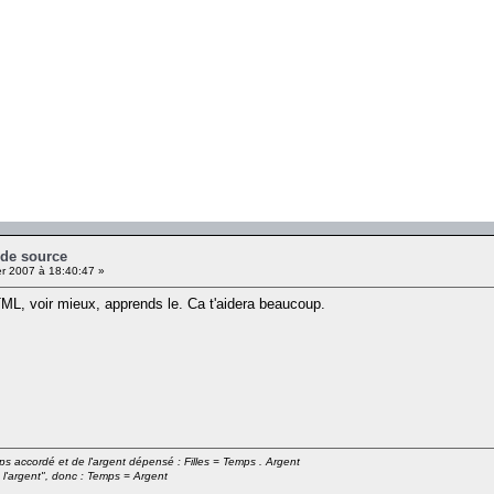
 de source
er 2007 à 18:40:47 »
L, voir mieux, apprends le. Ca t'aidera beaucoup.
emps accordé et de l'argent dépensé : Filles = Temps . Argent
 l'argent", donc : Temps = Argent