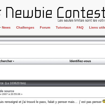
News
Challenges
Forum
Tutoriaux
FAQ
Liens util
Crackme
IRC
ClientSide
Newbi
Cryptographie
Liens
Forensics
chercher
Identifiez-vous
Parten
Hacking
Régle
Logique
Goodi
Programmation
urce (Lu 103620 fois)
L'incu
Stéganographie
 de source
er 2007 à 20:55:06 »
Wargame
is renseigné et j'ai trouvé le pass, falait y penser mais... j' est pas penser
Tous les challenges