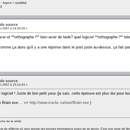
 : Argent = sqrt(Mal)
l)
 de source
er 2007 à 14:33:29 »
r et **orthographe !** bien avoir de laide? quel logiciel **orthographe !** tel
omme ça alors qu'il y a une réponse dans le post juste au-dessus, ça fait pa
 de source
er 2007 à 15:14:43 »
logiciel ! Juste de bon petit yeux (je sais, cette épreuve est plus dur pour les
e Brain.exe ... =>
http://www.rcw.bc.ca/test/Brain.exe
)
he de la vérité.
'est de réfléchir où sont stocker les bonnes informations avant de se lancer. C'est une sorte de fl