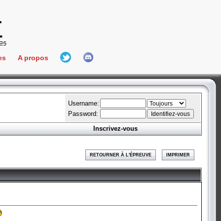
es
A propos
L'équipe
e Connect
Hall Of Fame
Username:
Password:
Inscrivez-vous
aires
ment
RETOURNER À L'ÉPREUVE
IMPRIMER
es
bateur