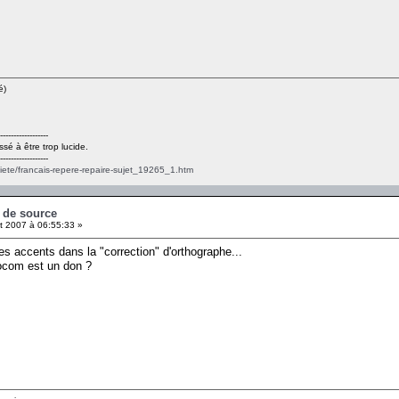
é)
------------------
ssé à être trop lucide.
------------------
ciete/francais-repere-repaire-sujet_19265_1.htm
e de source
et 2007 à 06:55:33 »
les accents dans la "correction" d'orthographe...
ocom est un don ?