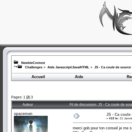
NewbieContest
Challenges
»
Aide Javascript/Java/HTML
»
JS - Ca coule de source
Accueil
Aide
Re
Pages:
1
[
2
]
3
Auteur
Fil de discussion: JS - Ca coule de so
spaceman
JS - Ca coule
«
#15 le:
21 Janvi
merci gob pour ton conseil je me su