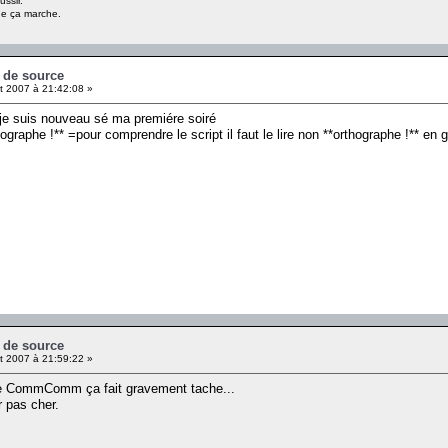
ussir.
ue ça marche.
e de source
et 2007 à 21:42:08 »
* je suis nouveau sé ma premiére soiré
hographe !** =pour comprendre le script il faut le lire non **orthographe !** e
e de source
et 2007 à 21:59:22 »
de CommComm ça fait gravement tache...
 pas cher.