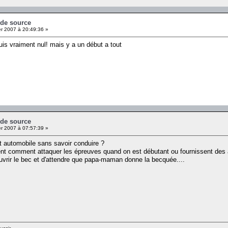
 de source
er 2007 à 20:49:36 »
uis vraiment nul! mais y a un début a tout
 de source
er 2007 à 07:57:39 »
it automobile sans savoir conduire ?
uent comment attaquer les épreuves quand on est débutant ou fournissent des 
'ouvrir le bec et d'attendre que papa-maman donne la becquée....