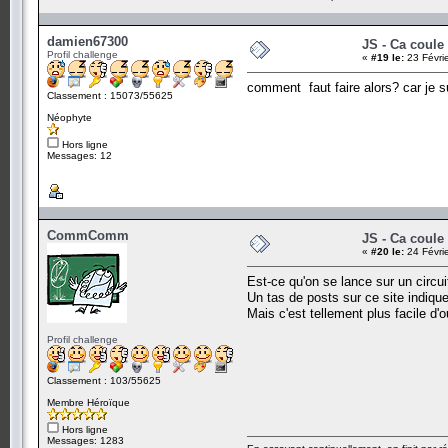
damien67300
JS - Ca coule
Profil challenge
«
#19 le:
23 Févri
comment faut faire alors? car je s
Classement : 15073/55625
Néophyte
Hors ligne
Messages: 12
CommComm
JS - Ca coule
«
#20 le:
24 Févri
Est-ce qu'on se lance sur un circu
Un tas de posts sur ce site indiq
Mais c'est tellement plus facile d
Profil challenge
Classement : 103/55625
Membre Héroïque
Hors ligne
Messages: 1283