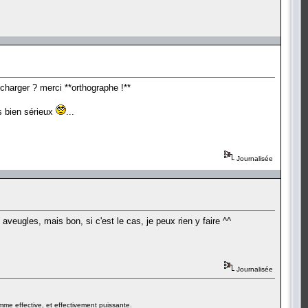
echarger ? merci **orthographe !**
s bien sérieux
...
Journalisée
 aveugles, mais bon, si c'est le cas, je peux rien y faire ^^
Journalisée
emme effective, et effectivement puissante.