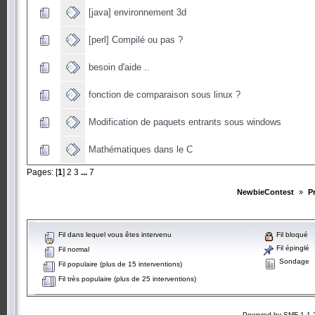
[java] environnement 3d
[perl] Compilé ou pas ?
besoin d'aide ..
fonction de comparaison sous linux ?
Modification de paquets entrants sous windows
Mathématiques dans le C
Pages: [
1
]
2
3
...
7
NewbieContest
»
P
Fil dans lequel vous êtes intervenu
Fil bloqué
Fil épinglé
Fil normal
Sondage
Fil populaire (plus de 15 interventions)
Fil très populaire (plus de 25 interventions)
Powered by SMF 1.1.