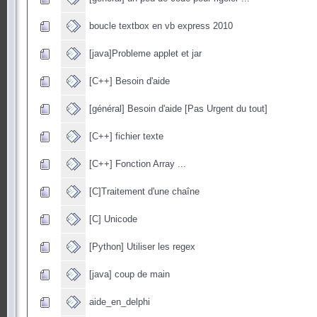
boucle textbox en vb express 2010
[java]Probleme applet et jar
[C++] Besoin d'aide
[général] Besoin d'aide [Pas Urgent du tout]
[C++] fichier texte
[C++] Fonction Array ...
[C]Traitement d'une chaîne
[C] Unicode
[Python] Utiliser les regex
[java] coup de main
aide_en_delphi