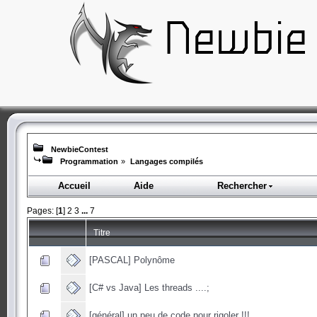
NewbieContest
Programmation
»
Langages compilés
Accueil
Aide
Rechercher
Pages: [
1
]
2
3
...
7
Titre
[PASCAL] Polynôme
[C# vs Java] Les threads ....;
[général] un peu de code pour rigoler !!!