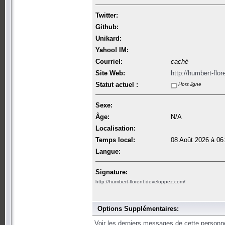
Twitter:
Github:
Unikard:
Yahoo! IM:
Courriel:
caché
Site Web:
http://humbert-flo
Statut actuel :
Hors ligne
Sexe:
Âge:
N/A
Localisation:
Temps local:
08 Août 2026 à 06
Langue:
Signature:
http://humbert-florent.developpez.com/
Options Supplémentaires:
Voir les derniers messages de cette personn