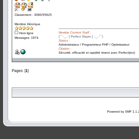
Classement : 3080/55625
Membre Héroïque
Newbie Contest Staff :
Hors ligne
(¯`·._.· [ Perfect Slayer ] ·._.·´¯)
Messages: 1974
Status :
Administrateur / Programmeur PHP / Optimisateur
Citation :
Sécurité, efficacité et rapidité riment avec Perfect(ion)
Pages: [
1
]
Powered by SMF 1.1.