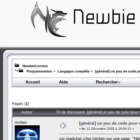
NewbieContest
Programmation
»
Langages compilés
»
[général] un peu de code po
Accueil
Aide
Rechercher
Pages: [
1
]
Auteur
Fil de discussion: [général] un peu de code pour ri
noitan
[général] un peu de code pour ri
«
le:
12 Décembre 2005 à 16:06:15 »
sur madchat jchui tomber sur une page, "Hell