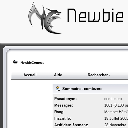
NewbieContest
Accueil
Aide
Rechercher
Sommaire - comtezero
Pseudonyme:
comtezero
Messages:
1001 (0.130 pa
Rang:
Membre Héroï
Inscrit le:
19 Juillet 200
Actif dernièrement:
28 Novembre 