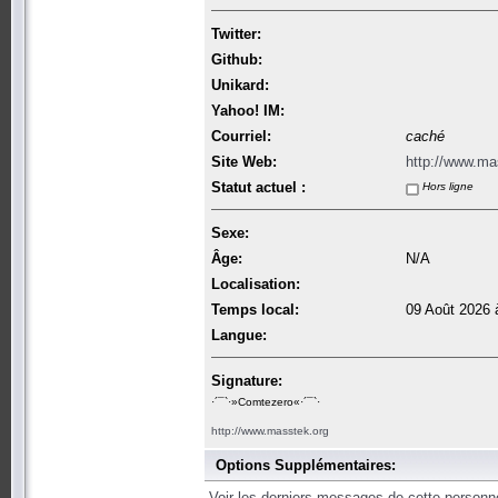
Twitter:
Github:
Unikard:
Yahoo! IM:
Courriel:
caché
Site Web:
http://www.ma
Statut actuel :
Hors ligne
Sexe:
Âge:
N/A
Localisation:
Temps local:
09 Août 2026 
Langue:
Signature:
·´¯`·­»Comtezero«­·´¯`·
http://www.masstek.org
Options Supplémentaires:
Voir les derniers messages de cette personn