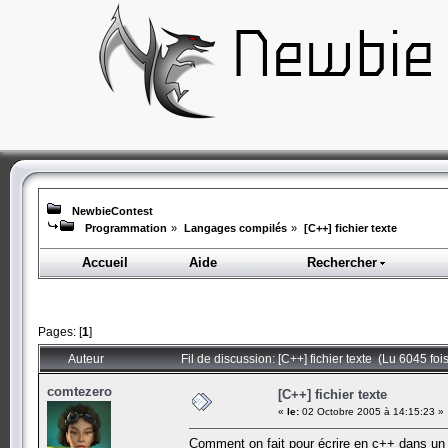
NewbieContest
Programmation
»
Langages compilés
»
[C++] fichier texte
Accueil
Aide
Rechercher
Pages: [
1
]
Auteur
Fil de discussion: [C++] fichier texte (Lu 6045 fois
comtezero
[C++] fichier texte
«
le:
02 Octobre 2005 à 14:15:23 »
Comment on fait pour écrire en c++ dans un f