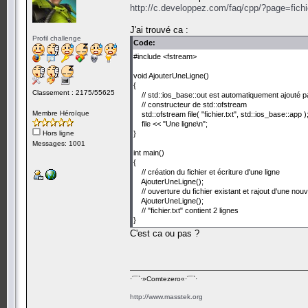
http://c.developpez.com/faq/cpp/?page=fi
J'ai trouvé ca :
Profil challenge
Code:
#include <fstream>
void AjouterUneLigne()
{
Classement : 2175/55625
// std::ios_base::out est automatiquement ajouté pa
// constructeur de std::ofstream
Membre Héroïque
std::ofstream file( "fichier.txt", std::ios_base::app )
file << "Une ligne\n";
Hors ligne
}
Messages: 1001
int main()
{
// création du fichier et écriture d'une ligne
AjouterUneLigne();
// ouverture du fichier existant et rajout d'une nouve
AjouterUneLigne();
// "fichier.txt" contient 2 lignes
}
C'est ca ou pas ?
·´¯`·­»Comtezero«­·´¯`·
http://www.masstek.org