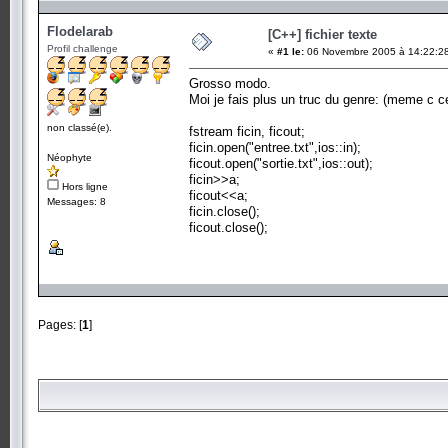
Flodelarab
[C++] fichier texte
Profil challenge
«
#1 le:
06 Novembre 2005 à 14:22:2
Grosso modo.
Moi je fais plus un truc du genre: (meme c ce 
non classé(e).
fstream ficin, ficout;
ficin.open("entree.txt",ios::in);
Néophyte
ficout.open("sortie.txt",ios::out);
ficin>>a;
Hors ligne
ficout<<a;
Messages: 8
ficin.close();
ficout.close();
Pages: [
1
]