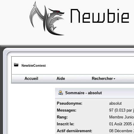
NewbieContest
Accueil
Aide
Rechercher
Sommaire - absolut
Pseudonyme:
absolut
Messages:
97 (0.013 par j
Rang:
Membre Junio
Inscrit le:
01 Août 2005 
Actif dernièrement:
08 Décembre 