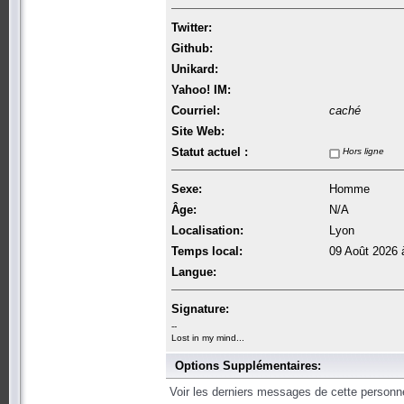
Twitter:
Github:
Unikard:
Yahoo! IM:
Courriel:
caché
Site Web:
Statut actuel :
Hors ligne
Sexe:
Homme
Âge:
N/A
Localisation:
Lyon
Temps local:
09 Août 2026 
Langue:
Signature:
--
Lost in my mind...
Options Supplémentaires:
Voir les derniers messages de cette personn